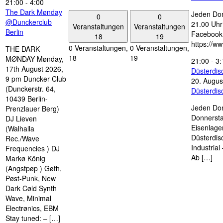
21:00
-
4:00
The Dark Mønday
Jeden Don
0
0
@Dunckerclub
21.00 Uhr 
Veranstaltungen
Veranstaltungen
Berlin
Facebook
18
19
https://w
0 Veranstaltungen,
0 Veranstaltungen,
THE DARK
18
19
MØNDAY Mønday,
21:00
-
3:
17th August 2026,
Düsterdi
9 pm Duncker Club
20. Augus
(Dunckerstr. 64,
Düsterdi
10439 Berlin-
Jeden Don
Prenzlauer Berg)
Donnersta
DJ Lieven
Eisenlage
(Walhalla
Düsterdis
Rec./Wave
Industria
Frequencies ) DJ
Ab […]
Markø König
(Angstpøp ) Gøth,
Pøst-Punk, New
Dark Cøld Synth
Wave, Minimal
Electrønics, EBM
Stay tuned: – […]