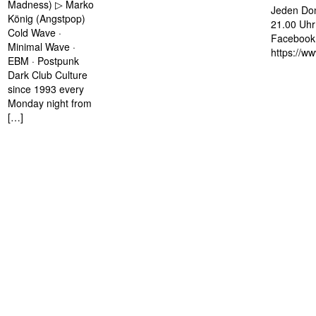
Madness) ▷ Marko
Jeden Don
König (Angstpop)
21.00 Uhr 
Cold Wave ·
Facebook 
Minimal Wave ·
https://w
EBM · Postpunk
Dark Club Culture
since 1993 every
Monday night from
[…]