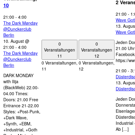
2 Veran
10
21:00
-
1:
21:00
-
4:00
Wave Got
The Dark Mønday
13. Augus
@Dunckerclub
Wave Got
Berlin
10. August @
Jeden Don
0
0
21:00
-
4:00
21.00 Uhr 
Veranstaltungen
Veranstaltungen
The Dark Mønday
Facebook
11
12
@Dunckerclub
https://w
0 Veranstaltungen,
0 Veranstaltungen,
Berlin
11
12
21:00
-
3:
DARK MONDAY
Düsterdi
with Ilija
13. Augus
(BlackWeb) 22.00-
Düsterdi
04.00 Times:
Jeden Don
Doors: 21.00 Free
Donnersta
Entrance 21-22.00
Eisenlage
Styles: +Post-Punk,
Düsterdis
+Dark Wave,
Industria
+Synth, +EBM,
Ab […]
+Industrial, +Goth