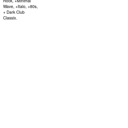
Rock, +Minimal
Wave, +Italo, +80s,
+ Dark Club
Classix.