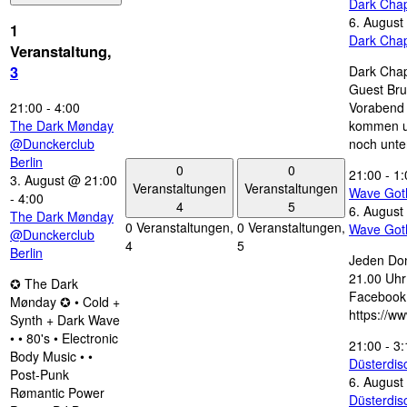
Dark Chap
6. August
1
Dark Chap
Veranstaltung,
Dark Chap
3
Guest Bru
21:00
-
4:00
Vorabend 
The Dark Mønday
kommen u
@Dunckerclub
noch unte
Berlin
0
0
21:00
-
1:
3. August @ 21:00
Veranstaltungen
Veranstaltungen
Wave Got
-
4:00
4
5
6. August
The Dark Mønday
0 Veranstaltungen,
0 Veranstaltungen,
Wave Got
@Dunckerclub
4
5
Berlin
Jeden Don
21.00 Uhr 
✪ The Dark
Facebook
Mønday ✪ • Cold +
https://w
Synth + Dark Wave
• • 80's • Electronic
21:00
-
3:
Body Music • •
Düsterdi
Post-Punk
6. August
Rømantic Power
Düsterdi