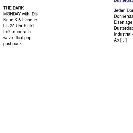
THE DARK
Jeden Don
MØNDAY with: Djs
Donnersta
Neue K & Lichene
Eisenlage
bis 22 Uhr Eintritt
Düsterdis
frei! -quadratic
Industria
wave- flexi pop
Ab […]
post punk