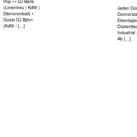
Pop • • DJ Børis
(Linientreu | KdN! |
Jeden Don
Dämonenball) •
Donnersta
Guest DJ Björn
Eisenlage
(KdN! / […]
Düsterdis
Industria
Ab […]