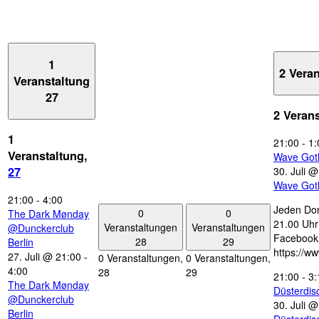
1
2 Vera
Veranstaltung
27
2 Veran
1
21:00
-
1:
Veranstaltung,
Wave Got
30. Juli 
27
Wave Got
21:00
-
4:00
Jeden Don
0
0
The Dark Mønday
21.00 Uhr 
Veranstaltungen
Veranstaltungen
@Dunckerclub
Facebook
28
29
Berlin
https://w
27. Juli @ 21:00
-
0 Veranstaltungen,
0 Veranstaltungen,
4:00
28
29
21:00
-
3:
The Dark Mønday
Düsterdi
@Dunckerclub
30. Juli 
Berlin
Düsterdi