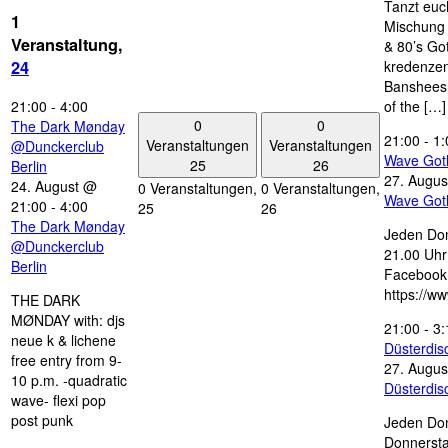
Tanzt euc
1
Mischung 
Veranstaltung,
& 80’s Go
kredenzen
24
Banshees,
21:00
-
4:00
of the […]
0
0
The Dark Mønday
21:00
-
1:
Veranstaltungen
Veranstaltungen
@Dunckerclub
Wave Got
25
26
Berlin
27. Augus
24. August @
0 Veranstaltungen,
0 Veranstaltungen,
Wave Got
21:00
-
4:00
25
26
The Dark Mønday
Jeden Don
@Dunckerclub
21.00 Uhr 
Berlin
Facebook
https://w
THE DARK
MØNDAY with: djs
21:00
-
3:
neue k & lichene
Düsterdi
free entry from 9-
27. Augus
10 p.m. -quadratic
Düsterdi
wave- flexi pop
post punk
Jeden Don
Donnersta