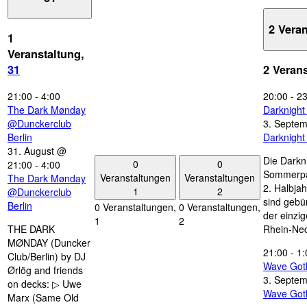
2 Vera
1
Veranstaltung,
31
2 Veran
21:00
-
4:00
20:00
-
23
The Dark Mønday
Darknigh
@Dunckerclub
3. Septe
Berlin
Darknigh
31. August @
Die Darkn
0
0
21:00
-
4:00
Sommerpau
Veranstaltungen
Veranstaltungen
The Dark Mønday
2. Halbjah
1
2
@Dunckerclub
sind gebün
Berlin
0 Veranstaltungen,
0 Veranstaltungen,
der einzi
1
2
THE DARK
Rhein-Nec
MØNDAY (Duncker
21:00
-
1:
Club/Berlin) by DJ
Wave Got
Ørlög and friends
3. Septe
on decks: ▷ Uwe
Wave Got
Marx (Same Old