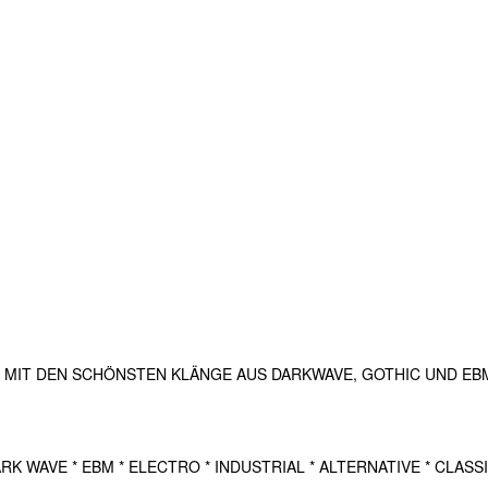
MIT DEN SCHÖNSTEN KLÄNGE AUS DARKWAVE, GOTHIC UND EBM. 
 DARK WAVE * EBM * ELECTRO * INDUSTRIAL * ALTERNATIVE * CLASSIX…. A