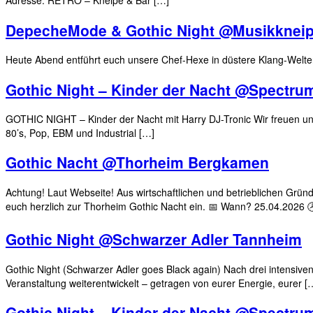
Adresse: RETRO – Kneipe & Bar […]
DepecheMode & Gothic Night @Musikkneip
Heute Abend entführt euch unsere Chef-Hexe in düstere Klang-Welte
Gothic Night – Kinder der Nacht @Spectru
GOTHIC NIGHT – Kinder der Nacht mit Harry DJ-Tronic Wir freuen uns 
80’s, Pop, EBM und Industrial […]
Gothic Nacht @Thorheim Bergkamen
Achtung! Laut Webseite! Aus wirtschaftlichen und betrieblichen Gründ
euch herzlich zur Thorheim Gothic Nacht ein. ​📅 Wann? 25.04.2026 
Gothic Night @Schwarzer Adler Tannheim
Gothic Night (Schwarzer Adler goes Black again) Nach drei intensiven
Veranstaltung weiterentwickelt – getragen von eurer Energie, eurer [
Gothic Night – Kinder der Nacht @Spectru