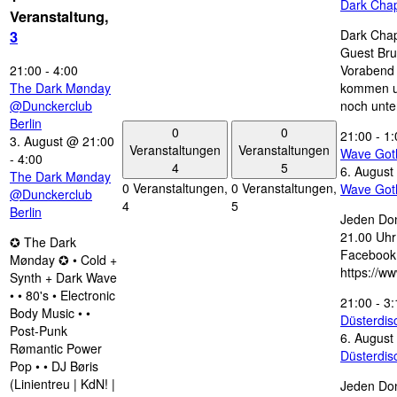
Dark Chap
Veranstaltung,
Dark Chap
3
Guest Bru
21:00
-
4:00
Vorabend 
The Dark Mønday
kommen u
@Dunckerclub
noch unte
Berlin
0
0
21:00
-
1:
3. August @ 21:00
Veranstaltungen
Veranstaltungen
Wave Got
-
4:00
4
5
6. August
The Dark Mønday
0 Veranstaltungen,
0 Veranstaltungen,
Wave Got
@Dunckerclub
4
5
Berlin
Jeden Don
21.00 Uhr 
✪ The Dark
Facebook
Mønday ✪ • Cold +
https://w
Synth + Dark Wave
• • 80's • Electronic
21:00
-
3:
Body Music • •
Düsterdi
Post-Punk
6. August
Rømantic Power
Düsterdi
Pop • • DJ Børis
(Linientreu | KdN! |
Jeden Don