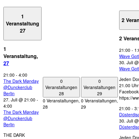
1
2 Vera
Veranstaltung
27
2 Veran
1
21:00
-
1:
Veranstaltung,
Wave Got
30. Juli 
27
Wave Got
21:00
-
4:00
Jeden Don
0
0
The Dark Mønday
21.00 Uhr 
Veranstaltungen
Veranstaltungen
@Dunckerclub
Facebook
28
29
Berlin
https://w
27. Juli @ 21:00
-
0 Veranstaltungen,
0 Veranstaltungen,
4:00
28
29
21:00
-
3:
The Dark Mønday
Düsterdi
@Dunckerclub
30. Juli 
Berlin
Düsterdi
THE DARK
Jeden Don