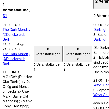
2 Vera
1
Veranstaltung,
31
2 Veran
21:00
-
4:00
20:00
-
23
The Dark Mønday
Darknigh
@Dunckerclub
3. Septe
Berlin
Darknigh
31. August @
Die Darkn
0
0
21:00
-
4:00
Sommerpau
Veranstaltungen
Veranstaltungen
The Dark Mønday
2. Halbjah
1
2
@Dunckerclub
sind gebün
Berlin
0 Veranstaltungen,
0 Veranstaltungen,
der einzi
1
2
THE DARK
Rhein-Nec
MØNDAY (Duncker
21:00
-
1:
Club/Berlin) by DJ
Wave Got
Ørlög and friends
3. Septe
on decks: ▷ Uwe
Wave Got
Marx (Same Old
Madness) ▷ Marko
Jeden Don
König (Angstpop)
21.00 Uhr 