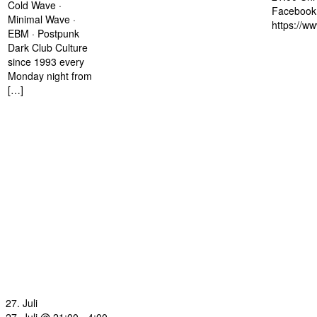
Cold Wave ·
Facebook 
Minimal Wave ·
https://w
EBM · Postpunk
Dark Club Culture
since 1993 every
Monday night from
[…]
27. Juli
27. Juli @ 21:00
-
4:00