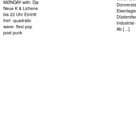
MØNDAY with: Djs
Donnersta
Neue K & Lichene
Eisenlage
bis 22 Uhr Eintritt
Düsterdis
frei! -quadratic
Industria
wave- flexi pop
Ab […]
post punk