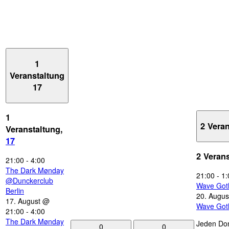
1
Veranstaltung
17
1
2 Vera
Veranstaltung,
17
2 Veran
21:00
-
4:00
The Dark Mønday
21:00
-
1:
@Dunckerclub
Wave Got
Berlin
20. Augus
17. August @
Wave Got
21:00
-
4:00
The Dark Mønday
Jeden Don
0
0