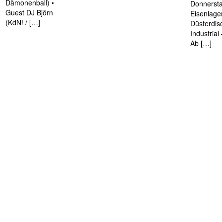
Dämonenball) •
Donnersta
Guest DJ Björn
Eisenlage
(KdN! / […]
Düsterdis
Industria
Ab […]