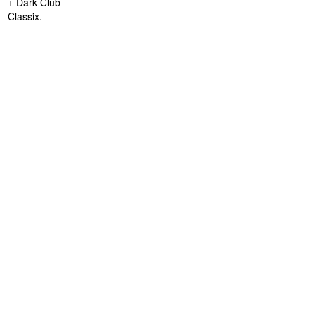
+ Dark Club
Classix.