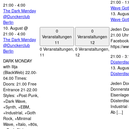
21:00
-
1:
21:00
-
4:00
Wave Got
The Dark Mønday
13. Augus
@Dunckerclub
Wave Got
Berlin
10. August @
Jeden Don
0
0
21:00
-
4:00
21.00 Uhr 
Veranstaltungen
Veranstaltungen
The Dark Mønday
Facebook
11
12
@Dunckerclub
https://w
0 Veranstaltungen,
0 Veranstaltungen,
Berlin
11
12
21:00
-
3:
DARK MONDAY
Düsterdi
with Ilija
13. Augus
(BlackWeb) 22.00-
Düsterdi
04.00 Times:
Jeden Don
Doors: 21.00 Free
Donnersta
Entrance 21-22.00
Eisenlage
Styles: +Post-Punk,
Düsterdis
+Dark Wave,
Industria
+Synth, +EBM,
Ab […]
+Industrial, +Goth
Rock, +Minimal
Wave, +Italo, +80s,