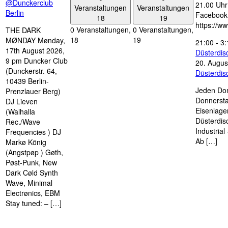
@Dunckerclub
21.00 Uhr 
Veranstaltungen
Veranstaltungen
Berlin
Facebook
18
19
https://w
0 Veranstaltungen,
0 Veranstaltungen,
THE DARK
18
19
MØNDAY Mønday,
21:00
-
3:
17th August 2026,
Düsterdi
9 pm Duncker Club
20. Augus
(Dunckerstr. 64,
Düsterdi
10439 Berlin-
Jeden Don
Prenzlauer Berg)
Donnersta
DJ Lieven
Eisenlage
(Walhalla
Düsterdis
Rec./Wave
Industria
Frequencies ) DJ
Ab […]
Markø König
(Angstpøp ) Gøth,
Pøst-Punk, New
Dark Cøld Synth
Wave, Minimal
Electrønics, EBM
Stay tuned: – […]