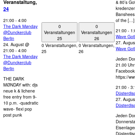
Veranstaltung,
& 80’s Go
kredenzen
24
Banshees,
21:00
-
4:00
of the […]
0
0
The Dark Mønday
21:00
-
1:
Veranstaltungen
Veranstaltungen
@Dunckerclub
Wave Got
25
26
Berlin
27. Augus
24. August @
0 Veranstaltungen,
0 Veranstaltungen,
Wave Got
21:00
-
4:00
25
26
The Dark Mønday
Jeden Don
@Dunckerclub
21.00 Uhr 
Berlin
Facebook
https://w
THE DARK
MØNDAY with: djs
21:00
-
3:
neue k & lichene
Düsterdi
free entry from 9-
27. Augus
10 p.m. -quadratic
Düsterdi
wave- flexi pop
post punk
Jeden Don
Donnersta
Eisenlage
Düsterdis