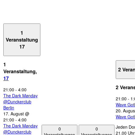
1
Veranstaltung
17
1
2 Vera
Veranstaltung,
17
2 Veran
21:00
-
4:00
The Dark Mønday
21:00
-
1:
@Dunckerclub
Wave Got
Berlin
20. Augus
17. August @
Wave Got
21:00
-
4:00
The Dark Mønday
Jeden Don
0
0
@Dunckerclub
21.00 Uhr 
Veranstaltungen
Veranstaltungen