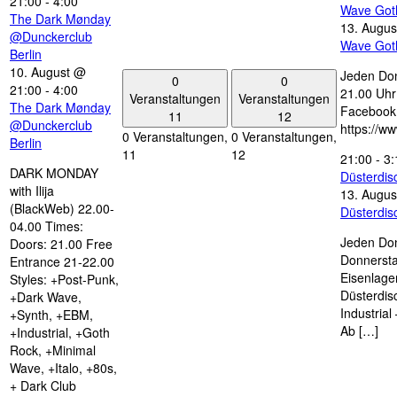
21:00
-
4:00
Wave Got
The Dark Mønday
13. Augus
@Dunckerclub
Wave Got
Berlin
10. August @
Jeden Don
0
0
21:00
-
4:00
21.00 Uhr 
Veranstaltungen
Veranstaltungen
The Dark Mønday
Facebook
11
12
@Dunckerclub
https://w
0 Veranstaltungen,
0 Veranstaltungen,
Berlin
11
12
21:00
-
3:
DARK MONDAY
Düsterdi
with Ilija
13. Augus
(BlackWeb) 22.00-
Düsterdi
04.00 Times:
Jeden Don
Doors: 21.00 Free
Donnersta
Entrance 21-22.00
Eisenlage
Styles: +Post-Punk,
Düsterdis
+Dark Wave,
Industria
+Synth, +EBM,
Ab […]
+Industrial, +Goth
Rock, +Minimal
Wave, +Italo, +80s,
+ Dark Club