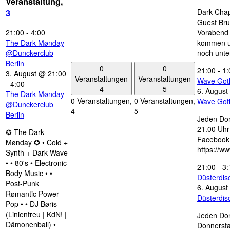
Veranstaltung,
Dark Chap
3
Guest Bru
21:00
-
4:00
Vorabend 
The Dark Mønday
kommen u
@Dunckerclub
noch unte
Berlin
0
0
21:00
-
1:
3. August @ 21:00
Veranstaltungen
Veranstaltungen
Wave Got
-
4:00
4
5
6. August
The Dark Mønday
0 Veranstaltungen,
0 Veranstaltungen,
Wave Got
@Dunckerclub
4
5
Berlin
Jeden Don
21.00 Uhr 
✪ The Dark
Facebook
Mønday ✪ • Cold +
https://w
Synth + Dark Wave
• • 80's • Electronic
21:00
-
3:
Body Music • •
Düsterdi
Post-Punk
6. August
Rømantic Power
Düsterdi
Pop • • DJ Børis
(Linientreu | KdN! |
Jeden Don
Dämonenball) •
Donnersta