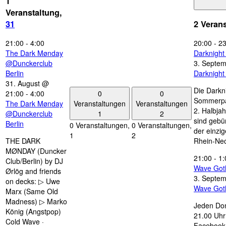
1
Veranstaltung,
31
2 Veran
21:00
-
4:00
20:00
-
23
The Dark Mønday
Darknigh
@Dunckerclub
3. Septe
Berlin
Darknigh
31. August @
Die Darkn
0
0
21:00
-
4:00
Sommerpau
Veranstaltungen
Veranstaltungen
The Dark Mønday
2. Halbjah
1
2
@Dunckerclub
sind gebün
Berlin
0 Veranstaltungen,
0 Veranstaltungen,
der einzi
1
2
THE DARK
Rhein-Nec
MØNDAY (Duncker
21:00
-
1:
Club/Berlin) by DJ
Wave Got
Ørlög and friends
3. Septe
on decks: ▷ Uwe
Wave Got
Marx (Same Old
Madness) ▷ Marko
Jeden Don
König (Angstpop)
21.00 Uhr 
Cold Wave ·
Facebook 