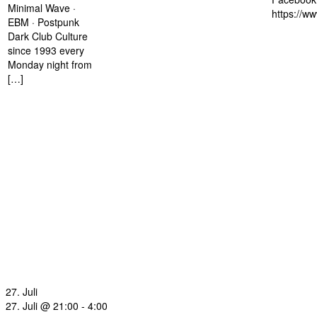
Minimal Wave ·
https://w
EBM · Postpunk
Dark Club Culture
since 1993 every
Monday night from
[…]
27. Juli
27. Juli @ 21:00
-
4:00