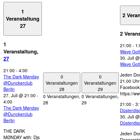
1
2 Vera
Veranstaltung
27
2 Veran
1
21:00
-
1:
Veranstaltung,
Wave Got
30. Juli 
27
Wave Got
21:00
-
4:00
Jeden Don
0
0
The Dark Mønday
21.00 Uhr 
Veranstaltungen
Veranstaltungen
@Dunckerclub
Facebook
28
29
Berlin
https://w
27. Juli @ 21:00
-
0 Veranstaltungen,
0 Veranstaltungen,
4:00
28
29
21:00
-
3:
The Dark Mønday
Düsterdi
@Dunckerclub
30. Juli 
Berlin
Düsterdi
THE DARK
Jeden Don
MØNDAY with: Djs
Donnersta