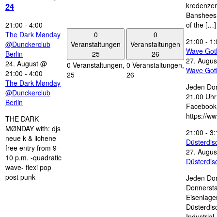
kredenzen
24
Banshees,
21:00
-
4:00
of the […]
0
0
The Dark Mønday
21:00
-
1:
Veranstaltungen
Veranstaltungen
@Dunckerclub
Wave Got
25
26
Berlin
27. Augus
24. August @
0 Veranstaltungen,
0 Veranstaltungen,
Wave Got
21:00
-
4:00
25
26
The Dark Mønday
Jeden Don
@Dunckerclub
21.00 Uhr 
Berlin
Facebook
https://w
THE DARK
MØNDAY with: djs
21:00
-
3:
neue k & lichene
Düsterdi
free entry from 9-
27. Augus
10 p.m. -quadratic
Düsterdi
wave- flexi pop
post punk
Jeden Don
Donnersta
Eisenlage
Düsterdis
Industria