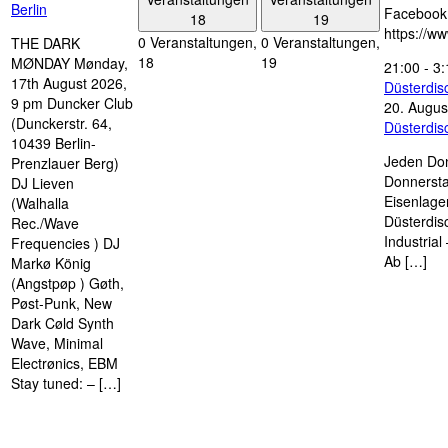
Berlin
Facebook
18
19
https://w
0 Veranstaltungen,
0 Veranstaltungen,
THE DARK
18
19
MØNDAY Mønday,
21:00
-
3:
17th August 2026,
Düsterdi
9 pm Duncker Club
20. Augus
(Dunckerstr. 64,
Düsterdi
10439 Berlin-
Jeden Don
Prenzlauer Berg)
Donnersta
DJ Lieven
Eisenlage
(Walhalla
Düsterdis
Rec./Wave
Industria
Frequencies ) DJ
Ab […]
Markø König
(Angstpøp ) Gøth,
Pøst-Punk, New
Dark Cøld Synth
Wave, Minimal
Electrønics, EBM
Stay tuned: – […]