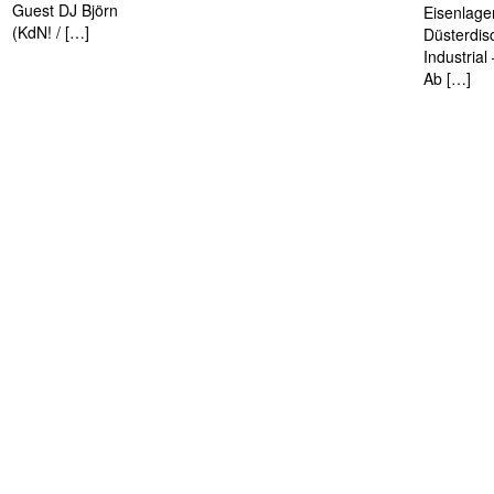
Guest DJ Björn
Eisenlage
(KdN! / […]
Düsterdis
Industria
Ab […]