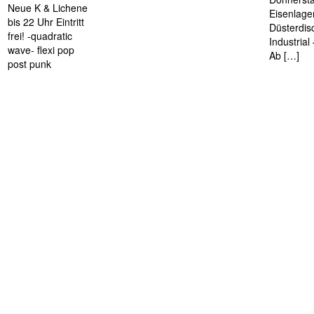
Neue K & Lichene
Eisenlage
bis 22 Uhr Eintritt
Düsterdis
frei! -quadratic
Industria
wave- flexi pop
Ab […]
post punk