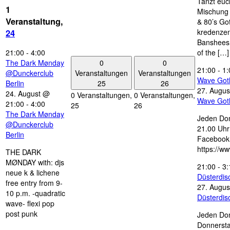
Tanzt euc
1
Mischung 
Veranstaltung,
& 80’s Go
kredenzen
24
Banshees,
21:00
-
4:00
of the […]
0
0
The Dark Mønday
21:00
-
1:
Veranstaltungen
Veranstaltungen
@Dunckerclub
Wave Got
25
26
Berlin
27. Augus
24. August @
0 Veranstaltungen,
0 Veranstaltungen,
Wave Got
21:00
-
4:00
25
26
The Dark Mønday
Jeden Don
@Dunckerclub
21.00 Uhr 
Berlin
Facebook
https://w
THE DARK
MØNDAY with: djs
21:00
-
3:
neue k & lichene
Düsterdi
free entry from 9-
27. Augus
10 p.m. -quadratic
Düsterdi
wave- flexi pop
post punk
Jeden Don
Donnersta