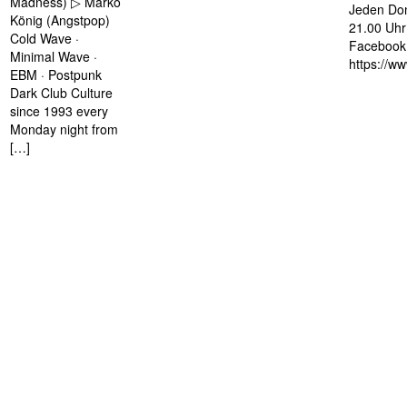
Madness) ▷ Marko
Jeden Don
König (Angstpop)
21.00 Uhr 
Cold Wave ·
Facebook 
Minimal Wave ·
https://w
EBM · Postpunk
Dark Club Culture
since 1993 every
Monday night from
[…]