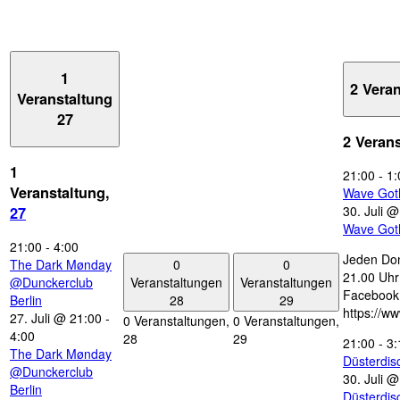
1
2 Vera
Veranstaltung
27
2 Veran
1
21:00
-
1:
Veranstaltung,
Wave Got
30. Juli 
27
Wave Got
21:00
-
4:00
Jeden Don
0
0
The Dark Mønday
21.00 Uhr 
Veranstaltungen
Veranstaltungen
@Dunckerclub
Facebook
28
29
Berlin
https://w
27. Juli @ 21:00
-
0 Veranstaltungen,
0 Veranstaltungen,
4:00
28
29
21:00
-
3:
The Dark Mønday
Düsterdi
@Dunckerclub
30. Juli 
Berlin
Düsterdi