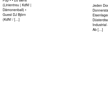
Pop • • DJ Børis
(Linientreu | KdN! |
Jeden Don
Dämonenball) •
Donnersta
Guest DJ Björn
Eisenlage
(KdN! / […]
Düsterdis
Industria
Ab […]