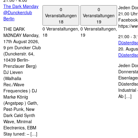
21:00
-
4:00
The Dark Mønday
Jeden Don
0
0
@Dunckerclub
21.00 Uhr 
Veranstaltungen
Veranstaltungen
Berlin
Facebook
18
19
https://w
0 Veranstaltungen,
0 Veranstaltungen,
THE DARK
18
19
MØNDAY Mønday,
21:00
-
3:
17th August 2026,
Düsterdi
9 pm Duncker Club
20. Augus
(Dunckerstr. 64,
Düsterdi
10439 Berlin-
Jeden Don
Prenzlauer Berg)
Donnersta
DJ Lieven
Eisenlage
(Walhalla
Düsterdis
Rec./Wave
Industria
Frequencies ) DJ
Ab […]
Markø König
(Angstpøp ) Gøth,
Pøst-Punk, New
Dark Cøld Synth
Wave, Minimal
Electrønics, EBM
Stay tuned: – […]