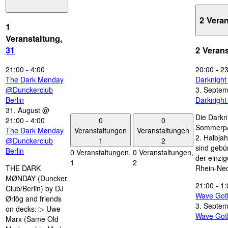
2 Vera
1
Veranstaltung,
31
2 Veran
21:00
-
4:00
20:00
-
23
The Dark Mønday
Darknigh
@Dunckerclub
3. Septe
Berlin
Darknigh
31. August @
Die Darkn
0
0
21:00
-
4:00
Sommerpau
Veranstaltungen
Veranstaltungen
The Dark Mønday
2. Halbjah
1
2
@Dunckerclub
sind gebün
Berlin
0 Veranstaltungen,
0 Veranstaltungen,
der einzi
1
2
THE DARK
Rhein-Nec
MØNDAY (Duncker
21:00
-
1:
Club/Berlin) by DJ
Wave Got
Ørlög and friends
3. Septe
on decks: ▷ Uwe
Wave Got
Marx (Same Old