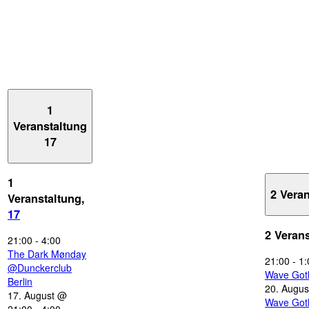
1
Veranstaltung
17
1
2 Vera
Veranstaltung,
17
2 Veran
21:00
-
4:00
The Dark Mønday
21:00
-
1:
@Dunckerclub
Wave Got
Berlin
20. Augus
17. August @
Wave Got