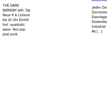
THE DARK
Jeden Don
MØNDAY with: Djs
Donnersta
Neue K & Lichene
Eisenlage
bis 22 Uhr Eintritt
Düsterdis
frei! -quadratic
Industria
wave- flexi pop
Ab […]
post punk