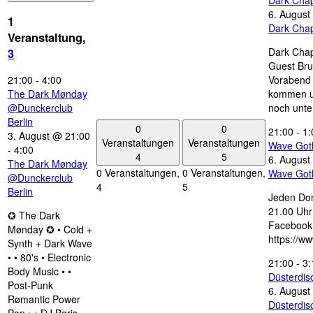
Dark Chap
6. August
1
Dark Chap
Veranstaltung,
Dark Chap
3
Guest Bru
21:00
-
4:00
Vorabend 
The Dark Mønday
kommen u
@Dunckerclub
noch unte
Berlin
0
0
21:00
-
1:
3. August @ 21:00
Veranstaltungen
Veranstaltungen
Wave Got
-
4:00
4
5
6. August
The Dark Mønday
0 Veranstaltungen,
0 Veranstaltungen,
Wave Got
@Dunckerclub
4
5
Berlin
Jeden Don
21.00 Uhr 
✪ The Dark
Facebook
Mønday ✪ • Cold +
https://w
Synth + Dark Wave
• • 80's • Electronic
21:00
-
3:
Body Music • •
Düsterdi
Post-Punk
6. August
Rømantic Power
Düsterdi