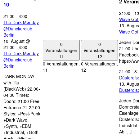
2 Veran
10
21:00
-
1:
21:00
-
4:00
Wave Got
The Dark Mønday
13. Augus
@Dunckerclub
Wave Got
Berlin
10. August @
Jeden Don
0
0
21:00
-
4:00
21.00 Uhr 
Veranstaltungen
Veranstaltungen
The Dark Mønday
Facebook
11
12
@Dunckerclub
https://w
0 Veranstaltungen,
0 Veranstaltungen,
Berlin
11
12
21:00
-
3:
DARK MONDAY
Düsterdi
with Ilija
13. Augus
(BlackWeb) 22.00-
Düsterdi
04.00 Times:
Jeden Don
Doors: 21.00 Free
Donnersta
Entrance 21-22.00
Eisenlage
Styles: +Post-Punk,
Düsterdis
+Dark Wave,
Industria
+Synth, +EBM,
Ab […]
+Industrial, +Goth
Rock, +Minimal