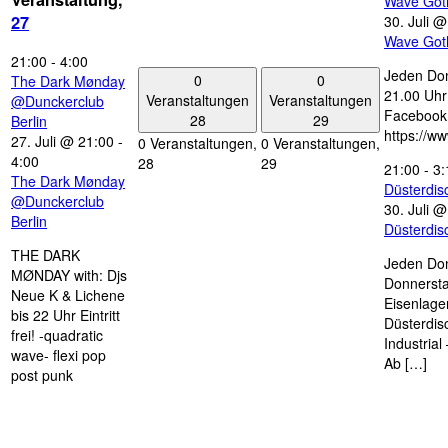
Wave Got
30. Juli 
27
Wave Got
21:00
-
4:00
Jeden Don
0
0
The Dark Mønday
21.00 Uhr 
Veranstaltungen
Veranstaltungen
@Dunckerclub
Facebook
28
29
Berlin
https://w
27. Juli @ 21:00
-
0 Veranstaltungen,
0 Veranstaltungen,
4:00
28
29
21:00
-
3:
The Dark Mønday
Düsterdi
@Dunckerclub
30. Juli 
Berlin
Düsterdi
THE DARK
Jeden Don
MØNDAY with: Djs
Donnersta
Neue K & Lichene
Eisenlage
bis 22 Uhr Eintritt
Düsterdis
frei! -quadratic
Industria
wave- flexi pop
Ab […]
post punk