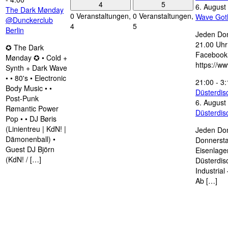
4
5
6. August
The Dark Mønday
0 Veranstaltungen,
0 Veranstaltungen,
Wave Got
@Dunckerclub
4
5
Berlin
Jeden Don
21.00 Uhr 
✪ The Dark
Facebook
Mønday ✪ • Cold +
https://w
Synth + Dark Wave
• • 80's • Electronic
21:00
-
3:
Body Music • •
Düsterdi
Post-Punk
6. August
Rømantic Power
Düsterdi
Pop • • DJ Børis
(Linientreu | KdN! |
Jeden Don
Dämonenball) •
Donnersta
Guest DJ Björn
Eisenlage
(KdN! / […]
Düsterdis
Industria
Ab […]