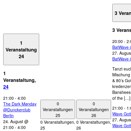
3 Vera
3 Veran
20:00
-
2:
1
BatWave 
Veranstaltung
27. Augus
24
BatWave 
Tanzt euc
1
Mischung 
Veranstaltung,
& 80’s Go
kredenzen
24
Banshees,
21:00
-
4:00
of the […]
0
0
The Dark Mønday
21:00
-
1:
Veranstaltungen
Veranstaltungen
@Dunckerclub
Wave Got
25
26
Berlin
27. Augus
24. August @
0 Veranstaltungen,
0 Veranstaltungen,
Wave Got
21:00
-
4:00
25
26