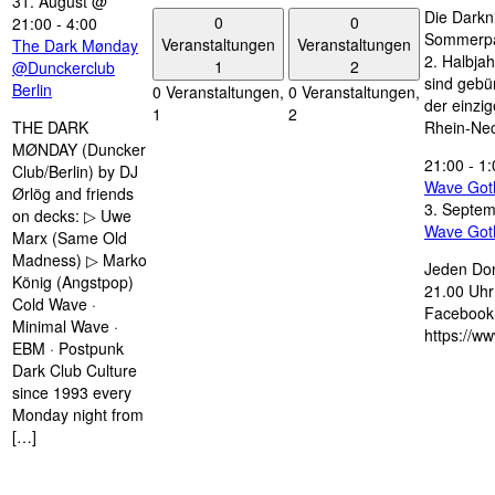
31. August @
Die Darkn
0
0
21:00
-
4:00
Sommerpau
Veranstaltungen
Veranstaltungen
The Dark Mønday
2. Halbjah
1
2
@Dunckerclub
sind gebün
Berlin
0 Veranstaltungen,
0 Veranstaltungen,
der einzi
1
2
THE DARK
Rhein-Nec
MØNDAY (Duncker
21:00
-
1:
Club/Berlin) by DJ
Wave Got
Ørlög and friends
3. Septe
on decks: ▷ Uwe
Wave Got
Marx (Same Old
Madness) ▷ Marko
Jeden Don
König (Angstpop)
21.00 Uhr 
Cold Wave ·
Facebook 
Minimal Wave ·
https://w
EBM · Postpunk
Dark Club Culture
since 1993 every
Monday night from
[…]