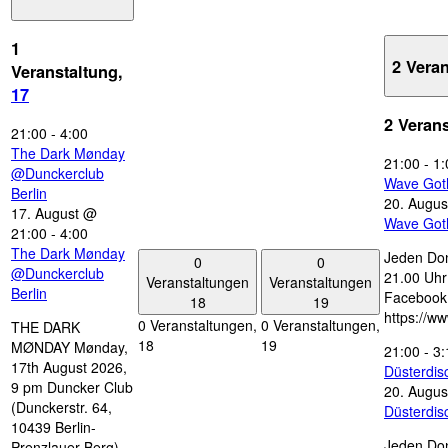
1
2 Vera
Veranstaltung,
17
2 Veran
21:00
-
4:00
The Dark Mønday
21:00
-
1:
@Dunckerclub
Wave Got
Berlin
20. Augus
17. August @
Wave Got
21:00
-
4:00
The Dark Mønday
Jeden Don
0
0
@Dunckerclub
21.00 Uhr 
Veranstaltungen
Veranstaltungen
Berlin
Facebook
18
19
https://w
0 Veranstaltungen,
0 Veranstaltungen,
THE DARK
18
19
MØNDAY Mønday,
21:00
-
3:
17th August 2026,
Düsterdi
9 pm Duncker Club
20. Augus
(Dunckerstr. 64,
Düsterdi
10439 Berlin-
Jeden Don
Prenzlauer Berg)