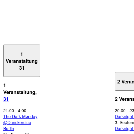
1
Veranstaltung
31
2 Vera
1
Veranstaltung,
31
2 Veran
21:00
-
4:00
20:00
-
23
The Dark Mønday
Darknigh
@Dunckerclub
3. Septe
Berlin
Darknigh