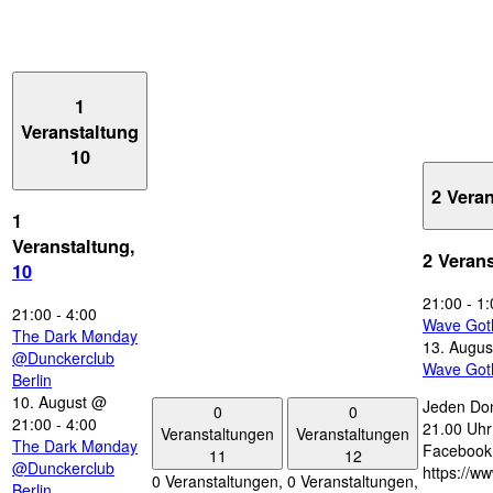
1
Veranstaltung
10
2 Vera
1
Veranstaltung,
2 Veran
10
21:00
-
1:
21:00
-
4:00
Wave Got
The Dark Mønday
13. Augus
@Dunckerclub
Wave Got
Berlin
10. August @
Jeden Don
0
0
21:00
-
4:00
21.00 Uhr 
Veranstaltungen
Veranstaltungen
The Dark Mønday
Facebook
11
12
@Dunckerclub
https://w
0 Veranstaltungen,
0 Veranstaltungen,
Berlin