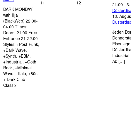
11
12
21:00
-
3:
DARK MONDAY
Düsterdi
with Ilija
13. Augus
(BlackWeb) 22.00-
Düsterdi
04.00 Times:
Jeden Don
Doors: 21.00 Free
Donnersta
Entrance 21-22.00
Eisenlage
Styles: +Post-Punk,
Düsterdis
+Dark Wave,
Industria
+Synth, +EBM,
Ab […]
+Industrial, +Goth
Rock, +Minimal
Wave, +Italo, +80s,
+ Dark Club
Classix.