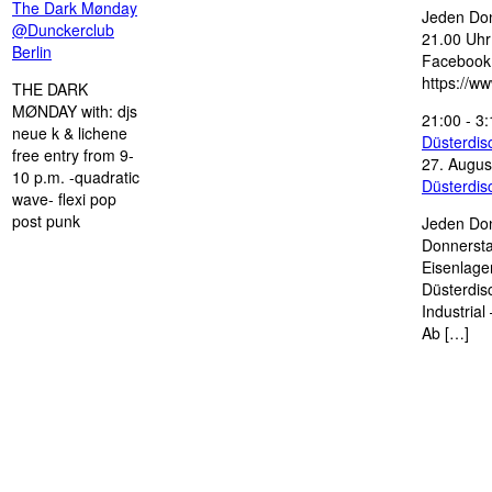
The Dark Mønday
Jeden Don
@Dunckerclub
21.00 Uhr 
Berlin
Facebook
https://w
THE DARK
MØNDAY with: djs
21:00
-
3:
neue k & lichene
Düsterdi
free entry from 9-
27. Augus
10 p.m. -quadratic
Düsterdi
wave- flexi pop
post punk
Jeden Don
Donnersta
Eisenlage
Düsterdis
Industria
Ab […]