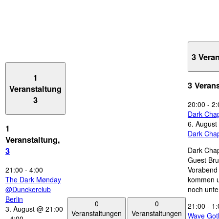
3 Vera
1
3 Veran
Veranstaltung
3
20:00
-
2:
Dark Chap
6. August
1
Dark Chap
Veranstaltung,
Dark Chap
3
Guest Bru
21:00
-
4:00
Vorabend 
The Dark Mønday
kommen u
@Dunckerclub
noch unte
Berlin
0
0
21:00
-
1:
3. August @ 21:00
Veranstaltungen
Veranstaltungen
Wave Got
-
4:00