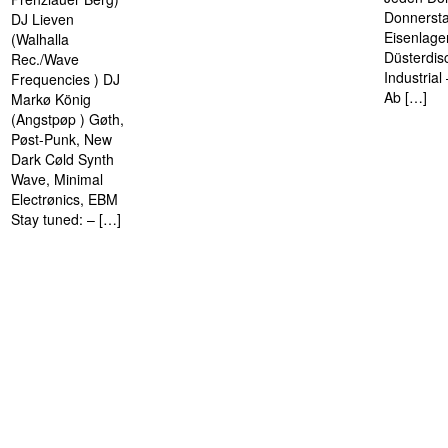
Donnersta
DJ Lieven
Eisenlage
(Walhalla
Düsterdis
Rec./Wave
Industria
Frequencies ) DJ
Ab […]
Markø König
(Angstpøp ) Gøth,
Pøst-Punk, New
Dark Cøld Synth
Wave, Minimal
Electrønics, EBM
Stay tuned: – […]