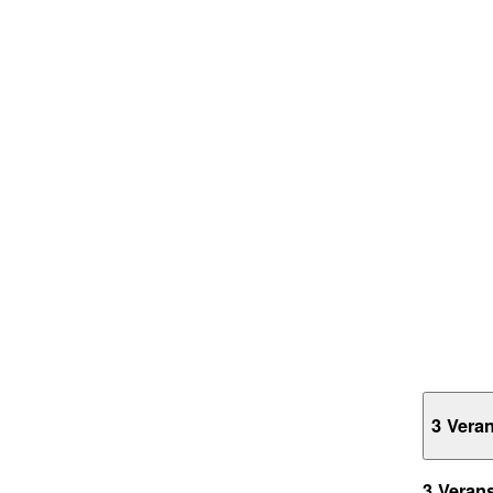
3 Vera
3 Veran