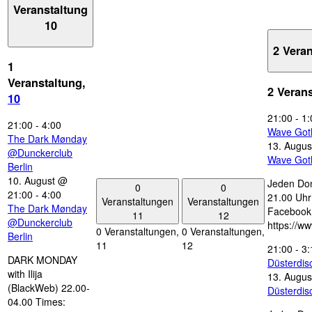
Veranstaltung
10
2 Vera
1
Veranstaltung,
2 Veran
10
21:00
-
1:
21:00
-
4:00
Wave Got
The Dark Mønday
13. Augus
@Dunckerclub
Wave Got
Berlin
10. August @
Jeden Don
0
0
21:00
-
4:00
21.00 Uhr 
Veranstaltungen
Veranstaltungen
The Dark Mønday
Facebook
11
12
@Dunckerclub
https://w
0 Veranstaltungen,
0 Veranstaltungen,
Berlin
11
12
21:00
-
3:
DARK MONDAY
Düsterdi
with Ilija
13. Augus
(BlackWeb) 22.00-
Düsterdi
04.00 Times: