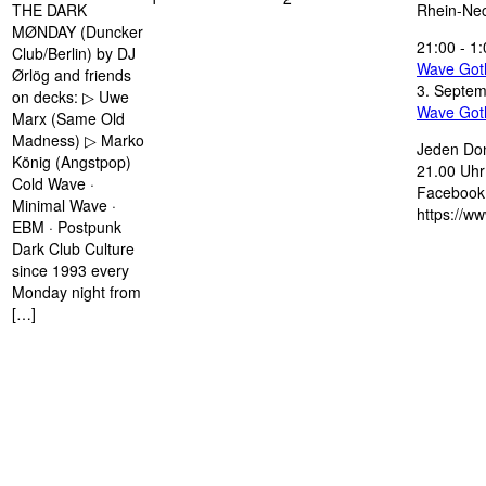
THE DARK
Rhein-Nec
MØNDAY (Duncker
21:00
-
1:
Club/Berlin) by DJ
Wave Got
Ørlög and friends
3. Septe
on decks: ▷ Uwe
Wave Got
Marx (Same Old
Madness) ▷ Marko
Jeden Don
König (Angstpop)
21.00 Uhr 
Cold Wave ·
Facebook 
Minimal Wave ·
https://w
EBM · Postpunk
Dark Club Culture
since 1993 every
Monday night from
[…]