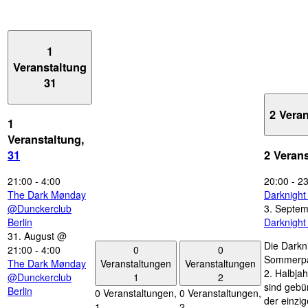
1
Veranstaltung
31
2 Vera
1
Veranstaltung,
31
2 Veran
21:00
-
4:00
20:00
-
23
The Dark Mønday
Darknigh
@Dunckerclub
3. Septe
Berlin
Darknigh
31. August @
Die Darkn
0
0
21:00
-
4:00
Sommerpau
Veranstaltungen
Veranstaltungen
The Dark Mønday
2. Halbjah
1
2
@Dunckerclub
sind gebün
Berlin
0 Veranstaltungen,
0 Veranstaltungen,
der einzi
1
2