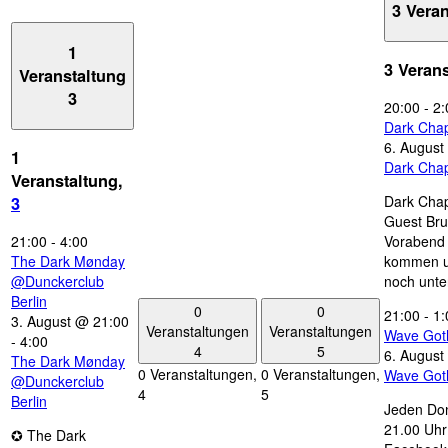
3 Vera
1
3 Veran
Veranstaltung
3
20:00
-
2:
Dark Chap
6. August
1
Dark Chap
Veranstaltung,
Dark Chap
3
Guest Bru
21:00
-
4:00
Vorabend 
The Dark Mønday
kommen u
@Dunckerclub
noch unte
Berlin
0
0
21:00
-
1:
3. August @ 21:00
Veranstaltungen
Veranstaltungen
Wave Got
-
4:00
4
5
6. August
The Dark Mønday
0 Veranstaltungen,
0 Veranstaltungen,
Wave Got
@Dunckerclub
4
5
Berlin
Jeden Don
21.00 Uhr 
✪ The Dark