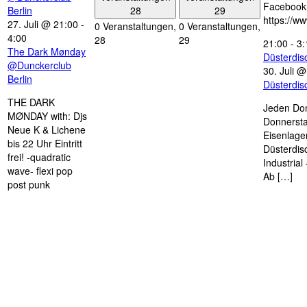
Facebook
28
29
Berlin
https://w
27. Juli @ 21:00
-
0 Veranstaltungen,
0 Veranstaltungen,
4:00
28
29
21:00
-
3:
The Dark Mønday
Düsterdi
@Dunckerclub
30. Juli 
Berlin
Düsterdi
THE DARK
Jeden Don
MØNDAY with: Djs
Donnersta
Neue K & Lichene
Eisenlage
bis 22 Uhr Eintritt
Düsterdis
frei! -quadratic
Industria
wave- flexi pop
Ab […]
post punk