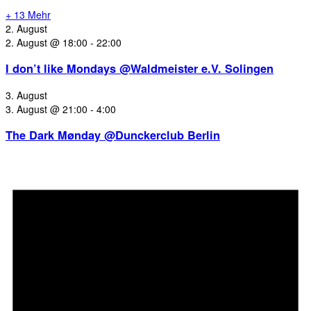
+ 13 Mehr
2. August
2. August @ 18:00
-
22:00
I don’t like Mondays @Waldmeister e.V. Solingen
3. August
3. August @ 21:00
-
4:00
The Dark Mønday @Dunckerclub Berlin