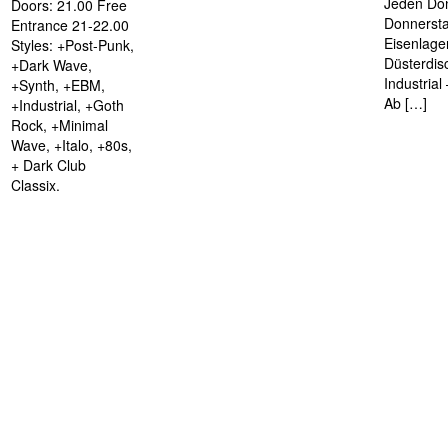
Jeden Don
Doors: 21.00 Free
Donnersta
Entrance 21-22.00
Eisenlage
Styles: +Post-Punk,
Düsterdis
+Dark Wave,
Industria
+Synth, +EBM,
Ab […]
+Industrial, +Goth
Rock, +Minimal
Wave, +Italo, +80s,
+ Dark Club
Classix.