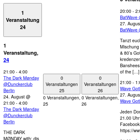
20:00
-
2:
1
BatWave 
Veranstaltung
27. Augus
24
BatWave 
Tanzt euc
1
Mischung 
Veranstaltung,
& 80’s Go
kredenzen
24
Banshees,
21:00
-
4:00
of the […]
0
0
The Dark Mønday
21:00
-
1:
Veranstaltungen
Veranstaltungen
@Dunckerclub
Wave Got
25
26
Berlin
27. Augus
24. August @
0 Veranstaltungen,
0 Veranstaltungen,
Wave Got
21:00
-
4:00
25
26
The Dark Mønday
Jeden Don
@Dunckerclub
21.00 Uhr 
Berlin
Facebook
https://w
THE DARK
MØNDAY with: djs