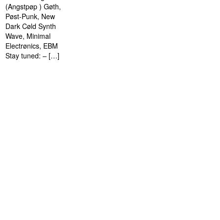
(Angstpøp ) Gøth,
Pøst-Punk, New
Dark Cøld Synth
Wave, Minimal
Electrønics, EBM
Stay tuned: – […]