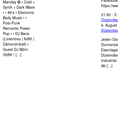
Facebook
Mønday ✪ • Cold +
https://w
Synth + Dark Wave
• • 80's • Electronic
21:00
-
3:
Body Music • •
Düsterdi
Post-Punk
6. August
Rømantic Power
Düsterdi
Pop • • DJ Børis
(Linientreu | KdN! |
Jeden Don
Dämonenball) •
Donnersta
Guest DJ Björn
Eisenlage
(KdN! / […]
Düsterdis
Industria
Ab […]