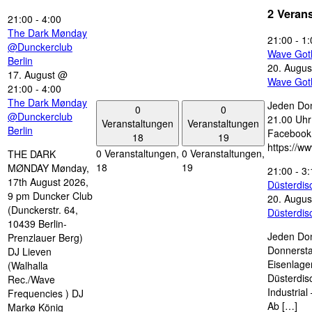
2 Veran
21:00
-
4:00
The Dark Mønday
21:00
-
1:
@Dunckerclub
Wave Got
Berlin
20. Augus
17. August @
Wave Got
21:00
-
4:00
The Dark Mønday
Jeden Don
0
0
@Dunckerclub
21.00 Uhr 
Veranstaltungen
Veranstaltungen
Berlin
Facebook
18
19
https://w
0 Veranstaltungen,
0 Veranstaltungen,
THE DARK
18
19
MØNDAY Mønday,
21:00
-
3:
17th August 2026,
Düsterdi
9 pm Duncker Club
20. Augus
(Dunckerstr. 64,
Düsterdi
10439 Berlin-
Jeden Don
Prenzlauer Berg)
Donnersta
DJ Lieven
Eisenlage
(Walhalla
Düsterdis
Rec./Wave
Industria
Frequencies ) DJ
Ab […]
Markø König