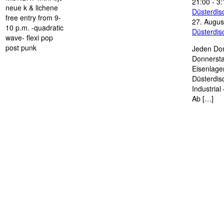
21:00
-
3:
neue k & lichene
Düsterdi
free entry from 9-
27. Augus
10 p.m. -quadratic
Düsterdi
wave- flexi pop
post punk
Jeden Don
Donnersta
Eisenlage
Düsterdis
Industria
Ab […]