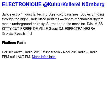
ELECTRONIQUE @KulturKellerei Nürnberg
dark electro / industrial techno Steel-cold basslines. Bodies grinding
through the night. Dark Disco mutates — where mechanical rhythm
meets underground brutality. Surrender to the machine. DJs: MISS
KITTY CUT PRIBEK DE VILLE Guest DJ: ESPECTRA NEGRA
𝔈𝔰𝔭𝔢𝔠𝔱𝔯𝔞 𝔑𝔢𝔤𝔯𝔞 is […]
Flatlines Radio
Der schwarze Radio Mix Flatlinesradio - NeoFolk Radio - Radio
EBM auf LAUT.FM.
Mehr Infos hier.