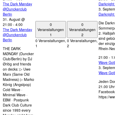
The Dark Mønday
Darknigh
@Dunckerclub
3. Septe
Berlin
Darknigh
31. August @
Die Darkn
0
0
21:00
-
4:00
Sommerpau
Veranstaltungen
Veranstaltungen
The Dark Mønday
2. Halbjah
1
2
@Dunckerclub
sind gebün
Berlin
0 Veranstaltungen,
0 Veranstaltungen,
der einzi
1
2
THE DARK
Rhein-Nec
MØNDAY (Duncker
21:00
-
1:
Club/Berlin) by DJ
Wave Got
Ørlög and friends
3. Septe
on decks: ▷ Uwe
Wave Got
Marx (Same Old
Madness) ▷ Marko
Jeden Don
König (Angstpop)
21.00 Uhr 
Cold Wave ·
Facebook 
Minimal Wave ·
https://w
EBM · Postpunk
Dark Club Culture
since 1993 every