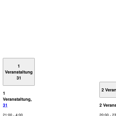
1
Veranstaltung
31
2 Vera
1
Veranstaltung,
31
2 Veran
21:00
-
4:00
20:00
-
23