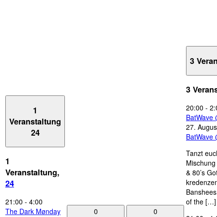
3 Vera
3 Veran
20:00
-
2:
1
BatWave 
Veranstaltung
27. Augus
24
BatWave 
Tanzt euc
1
Mischung 
Veranstaltung,
& 80’s Go
kredenzen
24
Banshees,
21:00
-
4:00
of the […]
0
0
The Dark Mønday