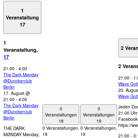
1
Veranstaltung
17
1
2 Vera
Veranstaltung,
17
2 Veran
21:00
-
4:00
The Dark Mønday
21:00
-
1:
@Dunckerclub
Wave Got
Berlin
20. Augus
17. August @
Wave Got
21:00
-
4:00
The Dark Mønday
Jeden Don
0
0
@Dunckerclub
21.00 Uhr 
Veranstaltungen
Veranstaltungen
Berlin
Facebook
18
19
https://w
0 Veranstaltungen,
0 Veranstaltungen,
THE DARK
18
19
MØNDAY Mønday,
21:00
-
3: