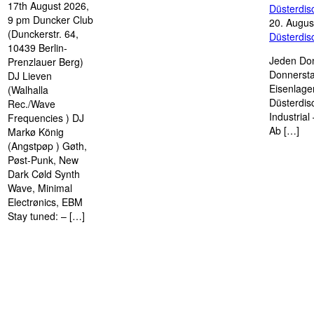
17th August 2026,
Düsterdi
9 pm Duncker Club
20. Augus
(Dunckerstr. 64,
Düsterdi
10439 Berlin-
Jeden Don
Prenzlauer Berg)
Donnersta
DJ Lieven
Eisenlage
(Walhalla
Düsterdis
Rec./Wave
Industria
Frequencies ) DJ
Ab […]
Markø König
(Angstpøp ) Gøth,
Pøst-Punk, New
Dark Cøld Synth
Wave, Minimal
Electrønics, EBM
Stay tuned: – […]