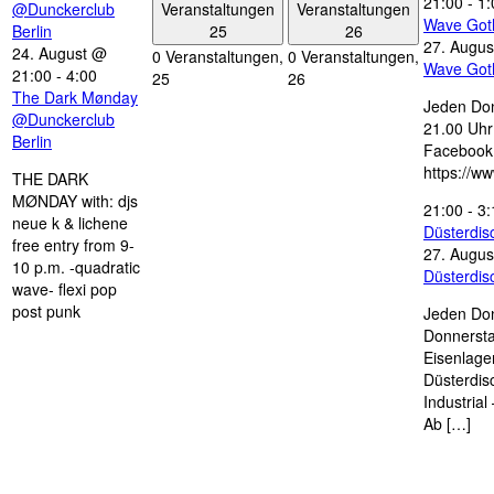
21:00
-
1:
Veranstaltungen
Veranstaltungen
@Dunckerclub
Wave Got
25
26
Berlin
27. Augus
24. August @
0 Veranstaltungen,
0 Veranstaltungen,
Wave Got
21:00
-
4:00
25
26
The Dark Mønday
Jeden Don
@Dunckerclub
21.00 Uhr 
Berlin
Facebook
https://w
THE DARK
MØNDAY with: djs
21:00
-
3:
neue k & lichene
Düsterdi
free entry from 9-
27. Augus
10 p.m. -quadratic
Düsterdi
wave- flexi pop
post punk
Jeden Don
Donnersta
Eisenlage
Düsterdis
Industria
Ab […]