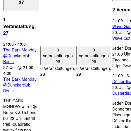
27
2 Veran
1
21:00
-
1:
Veranstaltung,
Wave Got
30. Juli 
27
Wave Got
21:00
-
4:00
Jeden Don
0
0
The Dark Mønday
21.00 Uhr 
Veranstaltungen
Veranstaltungen
@Dunckerclub
Facebook
28
29
Berlin
https://w
27. Juli @ 21:00
-
0 Veranstaltungen,
0 Veranstaltungen,
4:00
28
29
21:00
-
3:
The Dark Mønday
Düsterdi
@Dunckerclub
30. Juli 
Berlin
Düsterdi
THE DARK
Jeden Don
MØNDAY with: Djs
Donnersta
Neue K & Lichene
Eisenlage
bis 22 Uhr Eintritt
Düsterdis
frei! -quadratic
Industria
wave- flexi pop