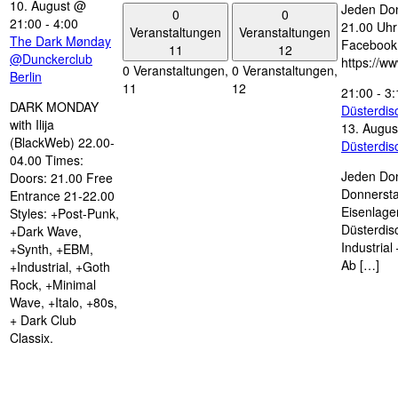
10. August @
Jeden Don
0
0
21:00
-
4:00
21.00 Uhr 
Veranstaltungen
Veranstaltungen
The Dark Mønday
Facebook
11
12
@Dunckerclub
https://w
0 Veranstaltungen,
0 Veranstaltungen,
Berlin
11
12
21:00
-
3:
DARK MONDAY
Düsterdi
with Ilija
13. Augus
(BlackWeb) 22.00-
Düsterdi
04.00 Times:
Jeden Don
Doors: 21.00 Free
Donnersta
Entrance 21-22.00
Eisenlage
Styles: +Post-Punk,
Düsterdis
+Dark Wave,
Industria
+Synth, +EBM,
Ab […]
+Industrial, +Goth
Rock, +Minimal
Wave, +Italo, +80s,
+ Dark Club
Classix.