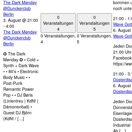
The Dark Mønday
kommen u
@Dunckerclub
noch unte
Berlin
0
0
21:00
-
1:
3. August @ 21:00
Veranstaltungen
Veranstaltungen
Wave Got
-
4:00
4
5
6. August
The Dark Mønday
0 Veranstaltungen,
0 Veranstaltungen,
Wave Got
@Dunckerclub
4
5
Berlin
Jeden Don
21.00 Uhr 
✪ The Dark
Facebook
Mønday ✪ • Cold +
https://w
Synth + Dark Wave
• • 80's • Electronic
21:00
-
3:
Body Music • •
Düsterdi
Post-Punk
6. August
Rømantic Power
Düsterdi
Pop • • DJ Børis
(Linientreu | KdN! |
Jeden Don
Dämonenball) •
Donnersta
Guest DJ Björn
Eisenlage
(KdN! / […]
Düsterdis
Industria
Ab […]