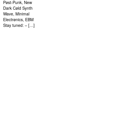
Pøst-Punk, New
Dark Cøld Synth
Wave, Minimal
Electrønics, EBM
Stay tuned: – […]