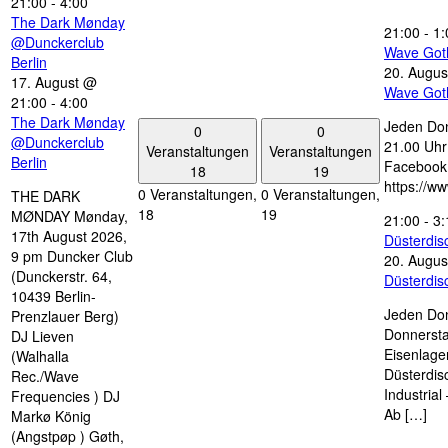
21:00
-
4:00
The Dark Mønday
21:00
-
1:
@Dunckerclub
Wave Got
Berlin
20. Augus
17. August @
Wave Got
21:00
-
4:00
The Dark Mønday
Jeden Don
0
0
@Dunckerclub
21.00 Uhr 
Veranstaltungen
Veranstaltungen
Berlin
Facebook
18
19
https://w
0 Veranstaltungen,
0 Veranstaltungen,
THE DARK
18
19
MØNDAY Mønday,
21:00
-
3:
17th August 2026,
Düsterdi
9 pm Duncker Club
20. Augus
(Dunckerstr. 64,
Düsterdi
10439 Berlin-
Jeden Don
Prenzlauer Berg)
Donnersta
DJ Lieven
Eisenlage
(Walhalla
Düsterdis
Rec./Wave
Industria
Frequencies ) DJ
Ab […]
Markø König
(Angstpøp ) Gøth,