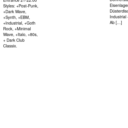
Eisenlage
Styles: +Post-Punk,
Düsterdis
+Dark Wave,
Industria
+Synth, +EBM,
Ab […]
+Industrial, +Goth
Rock, +Minimal
Wave, +Italo, +80s,
+ Dark Club
Classix.