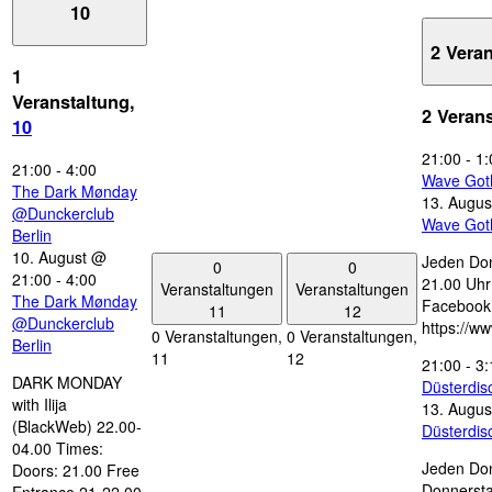
10
2 Vera
1
Veranstaltung,
2 Veran
10
21:00
-
1:
21:00
-
4:00
Wave Got
The Dark Mønday
13. Augus
@Dunckerclub
Wave Got
Berlin
10. August @
Jeden Don
0
0
21:00
-
4:00
21.00 Uhr 
Veranstaltungen
Veranstaltungen
The Dark Mønday
Facebook
11
12
@Dunckerclub
https://w
0 Veranstaltungen,
0 Veranstaltungen,
Berlin
11
12
21:00
-
3:
DARK MONDAY
Düsterdi
with Ilija
13. Augus
(BlackWeb) 22.00-
Düsterdi
04.00 Times:
Jeden Don
Doors: 21.00 Free
Donnersta
Entrance 21-22.00