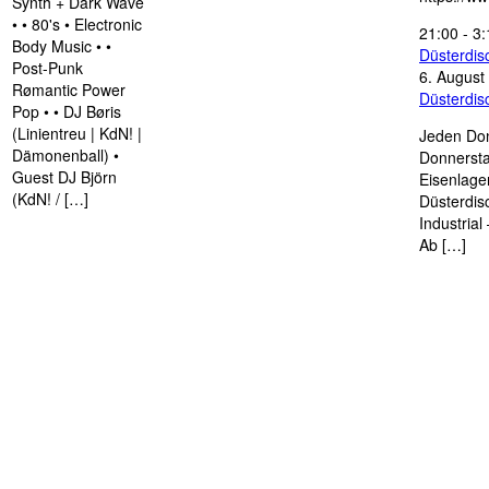
Synth + Dark Wave
• • 80's • Electronic
21:00
-
3:
Body Music • •
Düsterdi
Post-Punk
6. August
Rømantic Power
Düsterdi
Pop • • DJ Børis
(Linientreu | KdN! |
Jeden Don
Dämonenball) •
Donnersta
Guest DJ Björn
Eisenlage
(KdN! / […]
Düsterdis
Industria
Ab […]