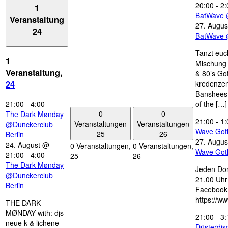
20:00
-
2:
1
BatWave 
Veranstaltung
27. Augus
24
BatWave 
Tanzt euc
1
Mischung 
Veranstaltung,
& 80’s Go
kredenzen
24
Banshees,
21:00
-
4:00
of the […]
0
0
The Dark Mønday
21:00
-
1:
Veranstaltungen
Veranstaltungen
@Dunckerclub
Wave Got
25
26
Berlin
27. Augus
24. August @
0 Veranstaltungen,
0 Veranstaltungen,
Wave Got
21:00
-
4:00
25
26
The Dark Mønday
Jeden Don
@Dunckerclub
21.00 Uhr 
Berlin
Facebook
https://w
THE DARK
MØNDAY with: djs
21:00
-
3:
neue k & lichene
Düsterdi