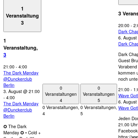
1
3 Veran
Veranstaltung
3
20:00
-
2:
Dark Chap
6. August
1
Dark Chap
Veranstaltung,
Dark Chap
3
Guest Bru
21:00
-
4:00
Vorabend 
The Dark Mønday
kommen u
@Dunckerclub
noch unte
Berlin
0
0
21:00
-
1:
3. August @ 21:00
Veranstaltungen
Veranstaltungen
Wave Got
-
4:00
4
5
6. August
The Dark Mønday
0 Veranstaltungen,
0 Veranstaltungen,
Wave Got
@Dunckerclub
4
5
Berlin
Jeden Don
21.00 Uhr 
✪ The Dark
Facebook
Mønday ✪ • Cold +
https://w