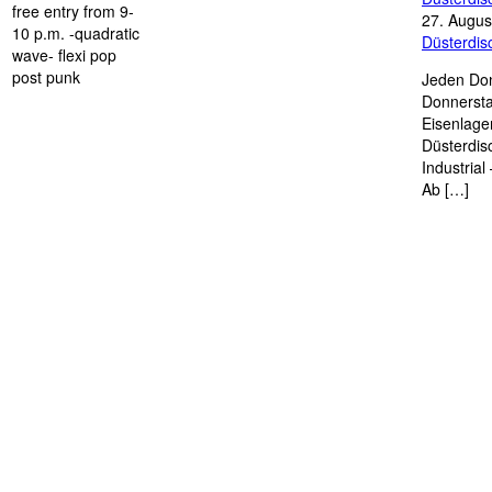
free entry from 9-
27. Augus
10 p.m. -quadratic
Düsterdi
wave- flexi pop
post punk
Jeden Don
Donnersta
Eisenlage
Düsterdis
Industria
Ab […]