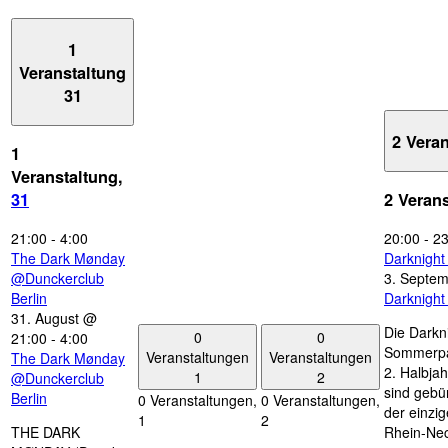
1
Veranstaltung
31
2 Vera
1
Veranstaltung,
31
2 Veran
21:00
-
4:00
20:00
-
23
The Dark Mønday
Darknigh
@Dunckerclub
3. Septe
Berlin
Darknigh
31. August @
Die Darkn
0
0
21:00
-
4:00
Sommerpau
Veranstaltungen
Veranstaltungen
The Dark Mønday
2. Halbjah
1
2
@Dunckerclub
sind gebün
Berlin
0 Veranstaltungen,
0 Veranstaltungen,
der einzi
1
2
THE DARK
Rhein-Nec