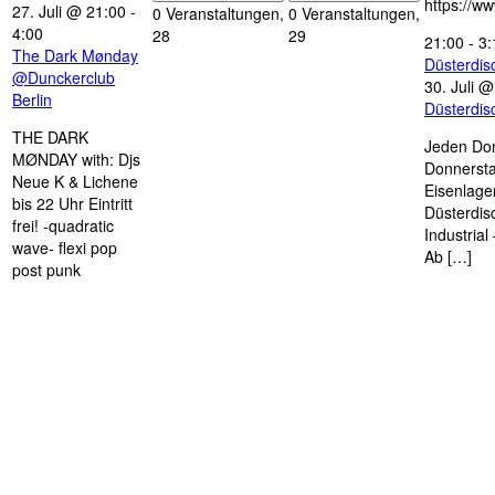
https://w
27. Juli @ 21:00
-
0 Veranstaltungen,
0 Veranstaltungen,
4:00
28
29
21:00
-
3:
The Dark Mønday
Düsterdi
@Dunckerclub
30. Juli 
Berlin
Düsterdi
THE DARK
Jeden Don
MØNDAY with: Djs
Donnersta
Neue K & Lichene
Eisenlage
bis 22 Uhr Eintritt
Düsterdis
frei! -quadratic
Industria
wave- flexi pop
Ab […]
post punk