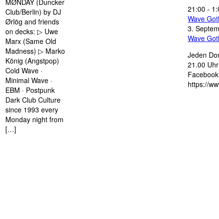
MØNDAY (Duncker
21:00
-
1:
Club/Berlin) by DJ
Wave Got
Ørlög and friends
3. Septe
on decks: ▷ Uwe
Wave Got
Marx (Same Old
Madness) ▷ Marko
Jeden Don
König (Angstpop)
21.00 Uhr 
Cold Wave ·
Facebook 
Minimal Wave ·
https://w
EBM · Postpunk
Dark Club Culture
since 1993 every
Monday night from
[…]