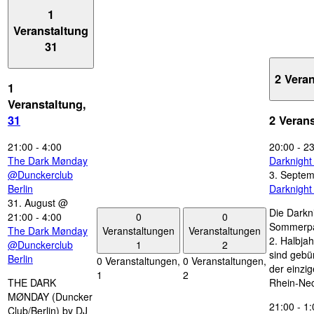
1
Veranstaltung
31
2 Vera
1
Veranstaltung,
31
2 Veran
21:00
-
4:00
20:00
-
23
The Dark Mønday
Darknigh
@Dunckerclub
3. Septe
Berlin
Darknigh
31. August @
Die Darkn
0
0
21:00
-
4:00
Sommerpau
Veranstaltungen
Veranstaltungen
The Dark Mønday
2. Halbjah
1
2
@Dunckerclub
sind gebün
Berlin
0 Veranstaltungen,
0 Veranstaltungen,
der einzi
1
2
THE DARK
Rhein-Nec
MØNDAY (Duncker
21:00
-
1:
Club/Berlin) by DJ