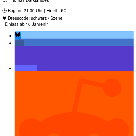
DJ Thomas Darkshades
🕒 Beginn: 21:00 Uhr | Eintritt: 5€
🖤 Dresscode: schwarz / Szene
ℹ️ Einlass ab 16 Jahren!*