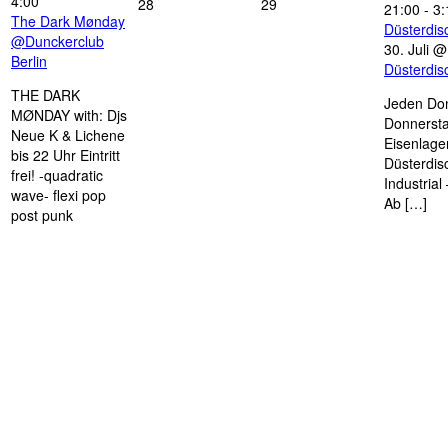
4:00
28
29
21:00
-
3:
The Dark Mønday
Düsterdi
@Dunckerclub
30. Juli 
Berlin
Düsterdi
THE DARK
Jeden Don
MØNDAY with: Djs
Donnersta
Neue K & Lichene
Eisenlage
bis 22 Uhr Eintritt
Düsterdis
frei! -quadratic
Industria
wave- flexi pop
Ab […]
post punk