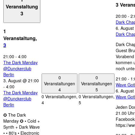
3 Veran
Veranstaltung
3
20:00
-
2:
Dark Chap
6. August
1
Dark Chap
Veranstaltung,
Dark Chap
3
Guest Bru
21:00
-
4:00
Vorabend 
The Dark Mønday
kommen u
@Dunckerclub
noch unte
Berlin
0
0
21:00
-
1:
3. August @ 21:00
Veranstaltungen
Veranstaltungen
Wave Got
-
4:00
4
5
6. August
The Dark Mønday
0 Veranstaltungen,
0 Veranstaltungen,
Wave Got
@Dunckerclub
4
5
Berlin
Jeden Don
21.00 Uhr 
✪ The Dark
Facebook
Mønday ✪ • Cold +
https://w
Synth + Dark Wave
• • 80's • Electronic