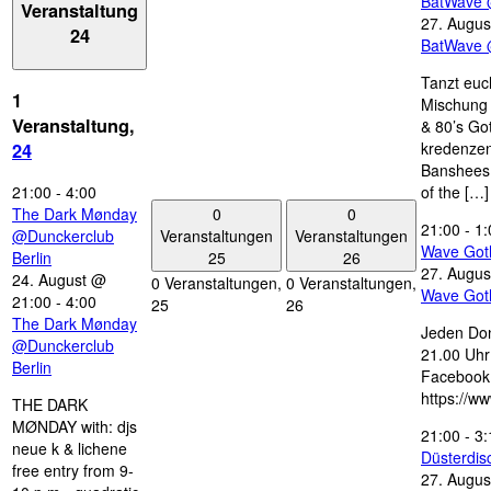
BatWave 
Veranstaltung
27. Augus
24
BatWave 
Tanzt euc
1
Mischung 
Veranstaltung,
& 80’s Go
kredenzen
24
Banshees,
21:00
-
4:00
of the […]
0
0
The Dark Mønday
21:00
-
1:
Veranstaltungen
Veranstaltungen
@Dunckerclub
Wave Got
25
26
Berlin
27. Augus
24. August @
0 Veranstaltungen,
0 Veranstaltungen,
Wave Got
21:00
-
4:00
25
26
The Dark Mønday
Jeden Don
@Dunckerclub
21.00 Uhr 
Berlin
Facebook
https://w
THE DARK
MØNDAY with: djs
21:00
-
3:
neue k & lichene
Düsterdi
free entry from 9-
27. Augus