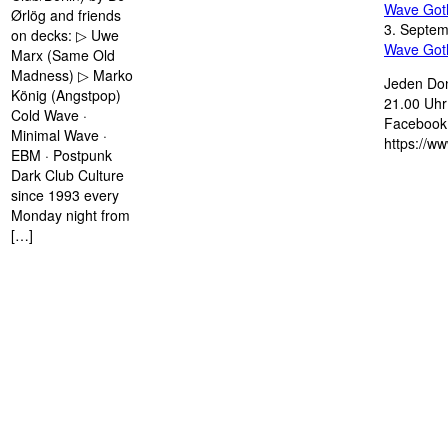
Wave Got
Ørlög and friends
3. Septe
on decks: ▷ Uwe
Wave Got
Marx (Same Old
Madness) ▷ Marko
Jeden Don
König (Angstpop)
21.00 Uhr 
Cold Wave ·
Facebook 
Minimal Wave ·
https://w
EBM · Postpunk
Dark Club Culture
since 1993 every
Monday night from
[…]