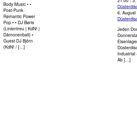
21:00
-
3:
Body Music • •
Düsterdi
Post-Punk
6. August
Rømantic Power
Düsterdi
Pop • • DJ Børis
(Linientreu | KdN! |
Jeden Don
Dämonenball) •
Donnersta
Guest DJ Björn
Eisenlage
(KdN! / […]
Düsterdis
Industria
Ab […]