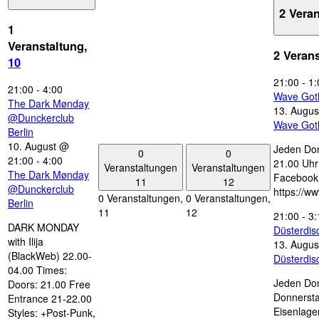
2 Vera
1
Veranstaltung,
2 Veran
10
21:00
-
1:
21:00
-
4:00
Wave Got
The Dark Mønday
13. Augus
@Dunckerclub
Wave Got
Berlin
10. August @
Jeden Don
0
0
21:00
-
4:00
21.00 Uhr 
Veranstaltungen
Veranstaltungen
The Dark Mønday
Facebook
11
12
@Dunckerclub
https://w
0 Veranstaltungen,
0 Veranstaltungen,
Berlin
11
12
21:00
-
3:
DARK MONDAY
Düsterdi
with Ilija
13. Augus
(BlackWeb) 22.00-
Düsterdi
04.00 Times:
Jeden Don
Doors: 21.00 Free
Donnersta
Entrance 21-22.00
Eisenlage
Styles: +Post-Punk,