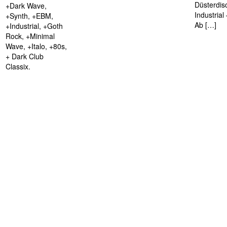
Düsterdis
+Dark Wave,
Industria
+Synth, +EBM,
Ab […]
+Industrial, +Goth
Rock, +Minimal
Wave, +Italo, +80s,
+ Dark Club
Classix.