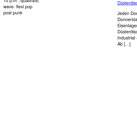
10 p.m. -quadratic
Düsterdi
wave- flexi pop
post punk
Jeden Don
Donnersta
Eisenlage
Düsterdis
Industria
Ab […]