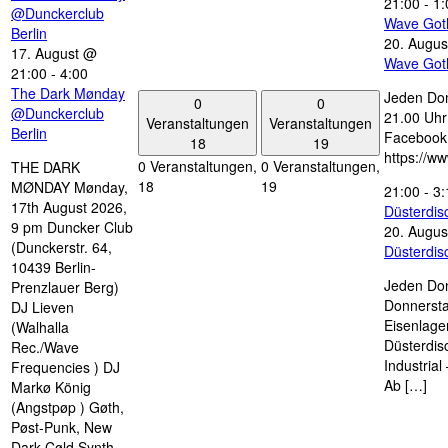
21:00
-
1:
@Dunckerclub
Wave Got
Berlin
20. Augus
17. August @
Wave Got
21:00
-
4:00
The Dark Mønday
Jeden Don
0
0
@Dunckerclub
21.00 Uhr 
Veranstaltungen
Veranstaltungen
Berlin
Facebook
18
19
https://w
0 Veranstaltungen,
0 Veranstaltungen,
THE DARK
18
19
MØNDAY Mønday,
21:00
-
3:
17th August 2026,
Düsterdi
9 pm Duncker Club
20. Augus
(Dunckerstr. 64,
Düsterdi
10439 Berlin-
Jeden Don
Prenzlauer Berg)
Donnersta
DJ Lieven
Eisenlage
(Walhalla
Düsterdis
Rec./Wave
Industria
Frequencies ) DJ
Ab […]
Markø König
(Angstpøp ) Gøth,
Pøst-Punk, New
Dark Cøld Synth