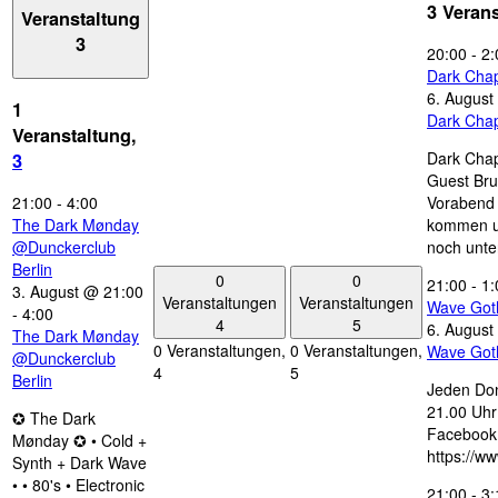
3 Veran
Veranstaltung
3
20:00
-
2:
Dark Chap
6. August
1
Dark Chap
Veranstaltung,
Dark Chap
3
Guest Bru
21:00
-
4:00
Vorabend 
The Dark Mønday
kommen u
@Dunckerclub
noch unte
Berlin
0
0
21:00
-
1:
3. August @ 21:00
Veranstaltungen
Veranstaltungen
Wave Got
-
4:00
4
5
6. August
The Dark Mønday
0 Veranstaltungen,
0 Veranstaltungen,
Wave Got
@Dunckerclub
4
5
Berlin
Jeden Don
21.00 Uhr 
✪ The Dark
Facebook
Mønday ✪ • Cold +
https://w
Synth + Dark Wave
• • 80's • Electronic
21:00
-
3: