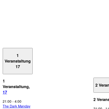
1
Veranstaltung
17
1
2 Vera
Veranstaltung,
17
2 Veran
21:00
-
4:00
The Dark Mønday
21:00
-
1: