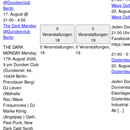
@Dunckerclub
Wave Got
Berlin
20. Augus
17. August @
Wave Got
21:00
-
4:00
The Dark Mønday
Jeden Don
0
0
@Dunckerclub
21.00 Uhr 
Veranstaltungen
Veranstaltungen
Berlin
Facebook
18
19
https://w
0 Veranstaltungen,
0 Veranstaltungen,
THE DARK
18
19
MØNDAY Mønday,
21:00
-
3:
17th August 2026,
Düsterdi
9 pm Duncker Club
20. Augus
(Dunckerstr. 64,
Düsterdi
10439 Berlin-
Jeden Don
Prenzlauer Berg)
Donnersta
DJ Lieven
Eisenlage
(Walhalla
Düsterdis
Rec./Wave
Industria
Frequencies ) DJ
Ab […]
Markø König
(Angstpøp ) Gøth,
Pøst-Punk, New
Dark Cøld Synth