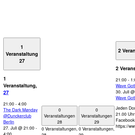
1
2 Vera
Veranstaltung
27
2 Veran
1
21:00
-
1:
Veranstaltung,
Wave Got
30. Juli 
27
Wave Got
21:00
-
4:00
Jeden Don
0
0
The Dark Mønday
21.00 Uhr 
Veranstaltungen
Veranstaltungen
@Dunckerclub
Facebook
28
29
Berlin
https://w
27. Juli @ 21:00
-
0 Veranstaltungen,
0 Veranstaltungen,
4:00
28
29