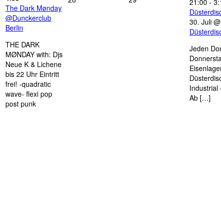
21:00
-
3:
The Dark Mønday
Düsterdi
@Dunckerclub
30. Juli 
Berlin
Düsterdi
THE DARK
Jeden Don
MØNDAY with: Djs
Donnersta
Neue K & Lichene
Eisenlage
bis 22 Uhr Eintritt
Düsterdis
frei! -quadratic
Industria
wave- flexi pop
Ab […]
post punk