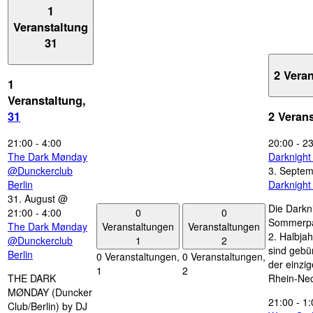
1
Veranstaltung
31
2 Vera
1
Veranstaltung,
31
2 Veran
21:00
-
4:00
20:00
-
23
The Dark Mønday
Darknigh
@Dunckerclub
3. Septe
Berlin
Darknigh
31. August @
Die Darkn
0
0
21:00
-
4:00
Sommerpau
Veranstaltungen
Veranstaltungen
The Dark Mønday
2. Halbjah
1
2
@Dunckerclub
sind gebün
Berlin
0 Veranstaltungen,
0 Veranstaltungen,
der einzi
1
2
THE DARK
Rhein-Nec
MØNDAY (Duncker
21:00
-
1:
Club/Berlin) by DJ