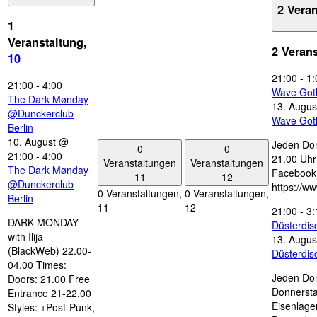
2 Vera
1
Veranstaltung,
2 Veran
10
21:00
-
1:
21:00
-
4:00
Wave Got
The Dark Mønday
13. Augus
@Dunckerclub
Wave Got
Berlin
10. August @
Jeden Don
0
0
21:00
-
4:00
21.00 Uhr 
Veranstaltungen
Veranstaltungen
The Dark Mønday
Facebook
11
12
@Dunckerclub
https://w
0 Veranstaltungen,
0 Veranstaltungen,
Berlin
11
12
21:00
-
3:
DARK MONDAY
Düsterdi
with Ilija
13. Augus
(BlackWeb) 22.00-
Düsterdi
04.00 Times:
Jeden Don
Doors: 21.00 Free
Donnersta
Entrance 21-22.00
Eisenlage
Styles: +Post-Punk,