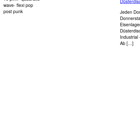
Düsterdi
wave- flexi pop
post punk
Jeden Don
Donnersta
Eisenlage
Düsterdis
Industria
Ab […]