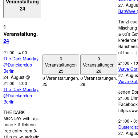
Veranstaltung
27. Augus
24
BatWave 
Tanzt euc
1
Mischung 
Veranstaltung,
& 80’s Go
kredenzen
24
Banshees,
21:00
-
4:00
of the […]
0
0
The Dark Mønday
21:00
-
1:
Veranstaltungen
Veranstaltungen
@Dunckerclub
Wave Got
25
26
Berlin
27. Augus
24. August @
0 Veranstaltungen,
0 Veranstaltungen,
Wave Got
21:00
-
4:00
25
26
The Dark Mønday
Jeden Don
@Dunckerclub
21.00 Uhr 
Berlin
Facebook
https://w
THE DARK
MØNDAY with: djs
21:00
-
3:
neue k & lichene
Düsterdi
free entry from 9-
27. Augus
10 p.m. -quadratic