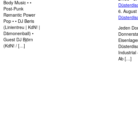
Body Music • •
Düsterdi
Post-Punk
6. August
Rømantic Power
Düsterdi
Pop • • DJ Børis
(Linientreu | KdN! |
Jeden Don
Dämonenball) •
Donnersta
Guest DJ Björn
Eisenlage
(KdN! / […]
Düsterdis
Industria
Ab […]