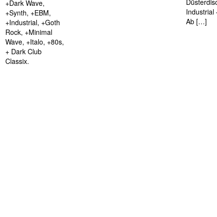
Düsterdis
+Dark Wave,
Industria
+Synth, +EBM,
Ab […]
+Industrial, +Goth
Rock, +Minimal
Wave, +Italo, +80s,
+ Dark Club
Classix.