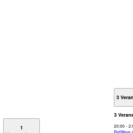
3 Vera
3 Veran
20:00
-
2:
1
BatWave 