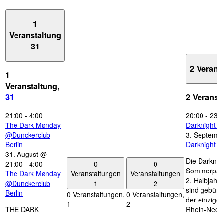
1
Veranstaltung
31
2 Vera
1
Veranstaltung,
31
2 Veran
21:00
-
4:00
20:00
-
23
The Dark Mønday
Darknigh
@Dunckerclub
3. Septe
Berlin
Darknigh
31. August @
Die Darkn
0
0
21:00
-
4:00
Sommerpau
Veranstaltungen
Veranstaltungen
The Dark Mønday
2. Halbjah
1
2
@Dunckerclub
sind gebün
Berlin
0 Veranstaltungen,
0 Veranstaltungen,
der einzi
1
2
THE DARK
Rhein-Nec