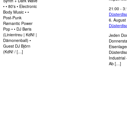
Synth + Dark Wave
• • 80's • Electronic
21:00
-
3:
Body Music • •
Düsterdi
Post-Punk
6. August
Rømantic Power
Düsterdi
Pop • • DJ Børis
(Linientreu | KdN! |
Jeden Don
Dämonenball) •
Donnersta
Guest DJ Björn
Eisenlage
(KdN! / […]
Düsterdis
Industria
Ab […]