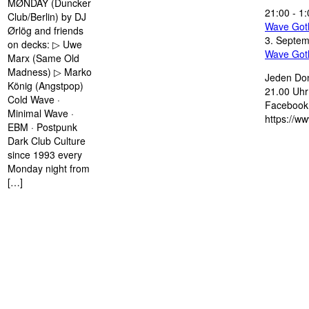
MØNDAY (Duncker
21:00
-
1:
Club/Berlin) by DJ
Wave Got
Ørlög and friends
3. Septe
on decks: ▷ Uwe
Wave Got
Marx (Same Old
Madness) ▷ Marko
Jeden Don
König (Angstpop)
21.00 Uhr 
Cold Wave ·
Facebook 
Minimal Wave ·
https://w
EBM · Postpunk
Dark Club Culture
since 1993 every
Monday night from
[…]