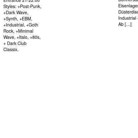
Entrance 21-22.00
Eisenlage
Styles: +Post-Punk,
Düsterdis
+Dark Wave,
Industria
+Synth, +EBM,
Ab […]
+Industrial, +Goth
Rock, +Minimal
Wave, +Italo, +80s,
+ Dark Club
Classix.