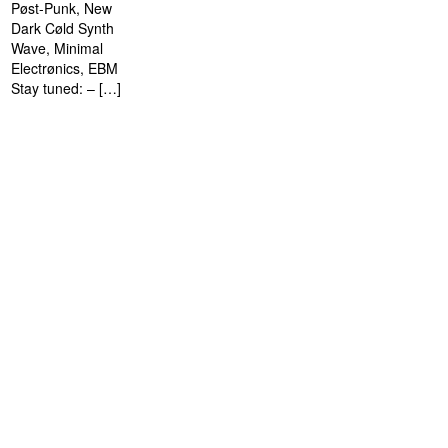
Pøst-Punk, New
Dark Cøld Synth
Wave, Minimal
Electrønics, EBM
Stay tuned: – […]