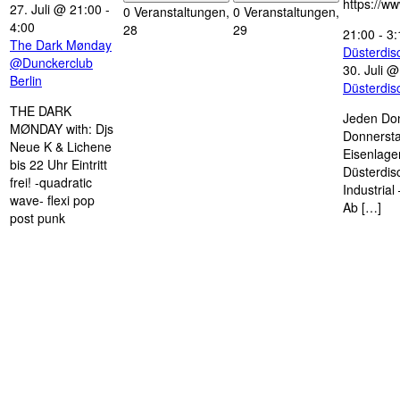
https://w
27. Juli @ 21:00
-
0 Veranstaltungen,
0 Veranstaltungen,
4:00
28
29
21:00
-
3:
The Dark Mønday
Düsterdi
@Dunckerclub
30. Juli 
Berlin
Düsterdi
THE DARK
Jeden Don
MØNDAY with: Djs
Donnersta
Neue K & Lichene
Eisenlage
bis 22 Uhr Eintritt
Düsterdis
frei! -quadratic
Industria
wave- flexi pop
Ab […]
post punk