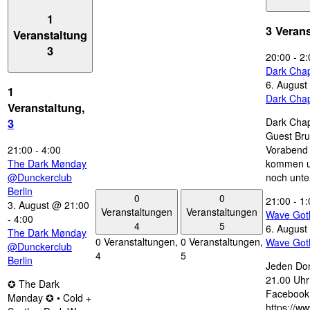
1
3 Veran
Veranstaltung
3
20:00
-
2:
Dark Chap
6. August
1
Dark Chap
Veranstaltung,
Dark Chap
3
Guest Bru
21:00
-
4:00
Vorabend 
The Dark Mønday
kommen u
@Dunckerclub
noch unte
Berlin
0
0
21:00
-
1:
3. August @ 21:00
Veranstaltungen
Veranstaltungen
Wave Got
-
4:00
4
5
6. August
The Dark Mønday
0 Veranstaltungen,
0 Veranstaltungen,
Wave Got
@Dunckerclub
4
5
Berlin
Jeden Don
21.00 Uhr 
✪ The Dark
Facebook
Mønday ✪ • Cold +
https://w