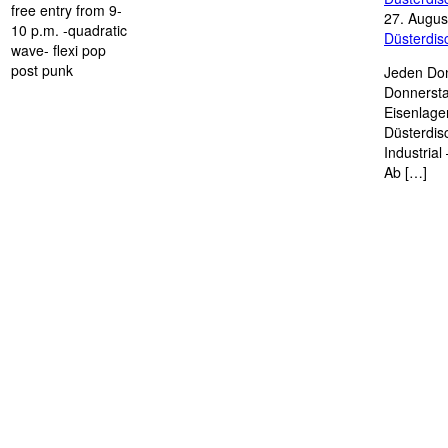
free entry from 9-
27. Augus
10 p.m. -quadratic
Düsterdi
wave- flexi pop
post punk
Jeden Don
Donnersta
Eisenlage
Düsterdis
Industria
Ab […]