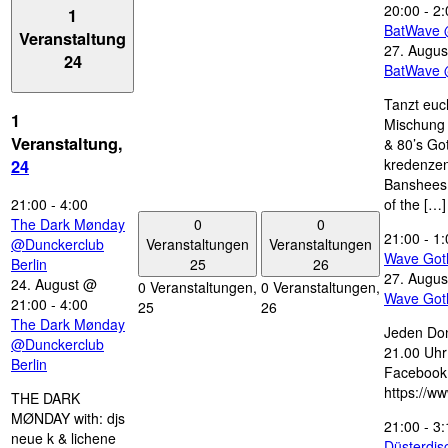
20:00
-
2:
1
BatWave 
Veranstaltung
27. Augus
24
BatWave 
Tanzt euc
1
Mischung 
Veranstaltung,
& 80’s Go
kredenzen
24
Banshees,
21:00
-
4:00
of the […]
0
0
The Dark Mønday
21:00
-
1:
Veranstaltungen
Veranstaltungen
@Dunckerclub
Wave Got
25
26
Berlin
27. Augus
24. August @
0 Veranstaltungen,
0 Veranstaltungen,
Wave Got
21:00
-
4:00
25
26
The Dark Mønday
Jeden Don
@Dunckerclub
21.00 Uhr 
Berlin
Facebook
https://w
THE DARK
MØNDAY with: djs
21:00
-
3:
neue k & lichene
Düsterdi