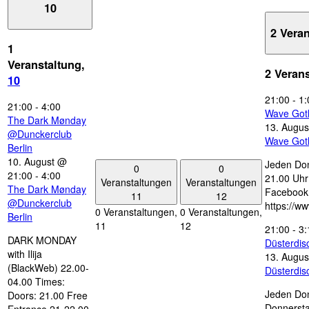
10
2 Vera
1
Veranstaltung,
2 Veran
10
21:00
-
1:
21:00
-
4:00
Wave Got
The Dark Mønday
13. Augus
@Dunckerclub
Wave Got
Berlin
10. August @
Jeden Don
0
0
21:00
-
4:00
21.00 Uhr 
Veranstaltungen
Veranstaltungen
The Dark Mønday
Facebook
11
12
@Dunckerclub
https://w
0 Veranstaltungen,
0 Veranstaltungen,
Berlin
11
12
21:00
-
3:
DARK MONDAY
Düsterdi
with Ilija
13. Augus
(BlackWeb) 22.00-
Düsterdi
04.00 Times:
Jeden Don
Doors: 21.00 Free
Donnersta