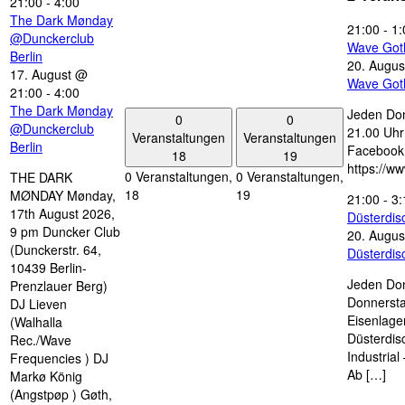
21:00
-
4:00
The Dark Mønday
21:00
-
1:
@Dunckerclub
Wave Got
Berlin
20. Augus
17. August @
Wave Got
21:00
-
4:00
The Dark Mønday
Jeden Don
0
0
@Dunckerclub
21.00 Uhr 
Veranstaltungen
Veranstaltungen
Berlin
Facebook
18
19
https://w
0 Veranstaltungen,
0 Veranstaltungen,
THE DARK
18
19
MØNDAY Mønday,
21:00
-
3:
17th August 2026,
Düsterdi
9 pm Duncker Club
20. Augus
(Dunckerstr. 64,
Düsterdi
10439 Berlin-
Jeden Don
Prenzlauer Berg)
Donnersta
DJ Lieven
Eisenlage
(Walhalla
Düsterdis
Rec./Wave
Industria
Frequencies ) DJ
Ab […]
Markø König
(Angstpøp ) Gøth,