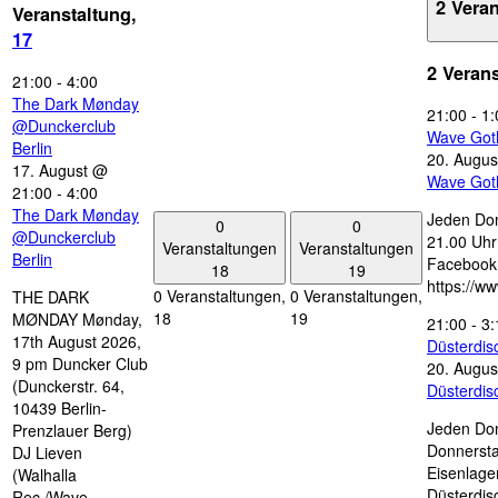
2 Vera
Veranstaltung,
17
2 Veran
21:00
-
4:00
The Dark Mønday
21:00
-
1:
@Dunckerclub
Wave Got
Berlin
20. Augus
17. August @
Wave Got
21:00
-
4:00
The Dark Mønday
Jeden Don
0
0
@Dunckerclub
21.00 Uhr 
Veranstaltungen
Veranstaltungen
Berlin
Facebook
18
19
https://w
0 Veranstaltungen,
0 Veranstaltungen,
THE DARK
18
19
MØNDAY Mønday,
21:00
-
3:
17th August 2026,
Düsterdi
9 pm Duncker Club
20. Augus
(Dunckerstr. 64,
Düsterdi
10439 Berlin-
Jeden Don
Prenzlauer Berg)
Donnersta
DJ Lieven
Eisenlage
(Walhalla
Düsterdis
Rec./Wave