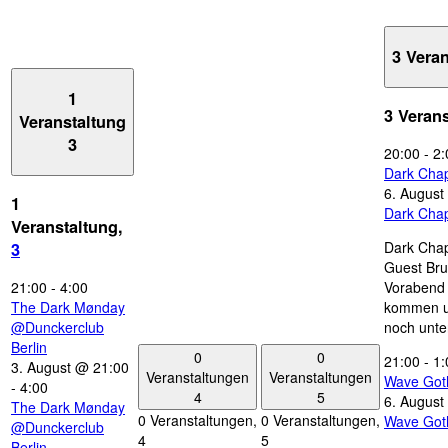
3 Vera
1
3 Veran
Veranstaltung
3
20:00
-
2:
Dark Chap
6. August
1
Dark Chap
Veranstaltung,
Dark Chap
3
Guest Bru
21:00
-
4:00
Vorabend 
The Dark Mønday
kommen u
@Dunckerclub
noch unte
Berlin
0
0
21:00
-
1:
3. August @ 21:00
Veranstaltungen
Veranstaltungen
Wave Got
-
4:00
4
5
6. August
The Dark Mønday
0 Veranstaltungen,
0 Veranstaltungen,
Wave Got
@Dunckerclub
4
5
Berlin