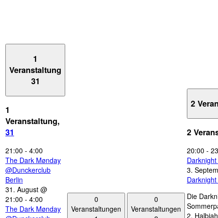
1
Veranstaltung
31
2 Vera
1
Veranstaltung,
31
2 Veran
21:00
-
4:00
20:00
-
23
The Dark Mønday
Darknigh
@Dunckerclub
3. Septe
Berlin
Darknigh
31. August @
Die Darkn
0
0
21:00
-
4:00
Sommerpau
Veranstaltungen
Veranstaltungen
The Dark Mønday
2. Halbjah