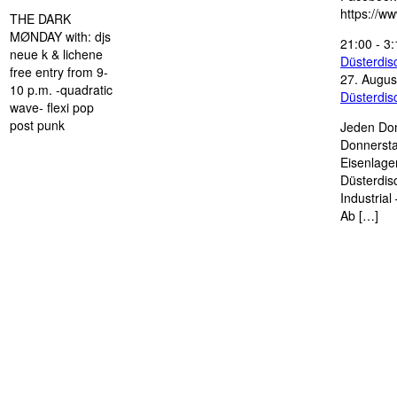
https://w
THE DARK
MØNDAY with: djs
21:00
-
3:
neue k & lichene
Düsterdi
free entry from 9-
27. Augus
10 p.m. -quadratic
Düsterdi
wave- flexi pop
post punk
Jeden Don
Donnersta
Eisenlage
Düsterdis
Industria
Ab […]