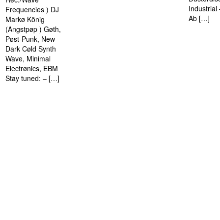
Industria
Frequencies ) DJ
Ab […]
Markø König
(Angstpøp ) Gøth,
Pøst-Punk, New
Dark Cøld Synth
Wave, Minimal
Electrønics, EBM
Stay tuned: – […]