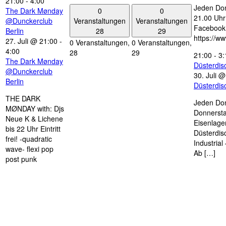
21:00
-
4:00
Jeden Don
0
0
The Dark Mønday
21.00 Uhr 
Veranstaltungen
Veranstaltungen
@Dunckerclub
Facebook
28
29
Berlin
https://w
27. Juli @ 21:00
-
0 Veranstaltungen,
0 Veranstaltungen,
4:00
28
29
21:00
-
3:
The Dark Mønday
Düsterdi
@Dunckerclub
30. Juli 
Berlin
Düsterdi
THE DARK
Jeden Don
MØNDAY with: Djs
Donnersta
Neue K & Lichene
Eisenlage
bis 22 Uhr Eintritt
Düsterdis
frei! -quadratic
Industria
wave- flexi pop
Ab […]
post punk