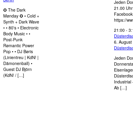
Jeden Don
21.00 Uhr 
✪ The Dark
Facebook
Mønday ✪ • Cold +
https://w
Synth + Dark Wave
• • 80's • Electronic
21:00
-
3:
Body Music • •
Düsterdi
Post-Punk
6. August
Rømantic Power
Düsterdi
Pop • • DJ Børis
(Linientreu | KdN! |
Jeden Don
Dämonenball) •
Donnersta
Guest DJ Björn
Eisenlage
(KdN! / […]
Düsterdis
Industria
Ab […]