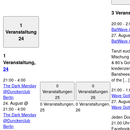
3 Veran
20:00
-
2:
1
BatWave 
Veranstaltung
27. Augus
24
BatWave 
Tanzt euc
1
Mischung 
Veranstaltung,
& 80’s Go
kredenzen
24
Banshees,
21:00
-
4:00
of the […]
0
0
The Dark Mønday
21:00
-
1:
Veranstaltungen
Veranstaltungen
@Dunckerclub
Wave Got
25
26
Berlin
27. Augus
24. August @
0 Veranstaltungen,
0 Veranstaltungen,
Wave Got
21:00
-
4:00
25
26
The Dark Mønday
Jeden Don
@Dunckerclub
21.00 Uhr 
Berlin
Facebook