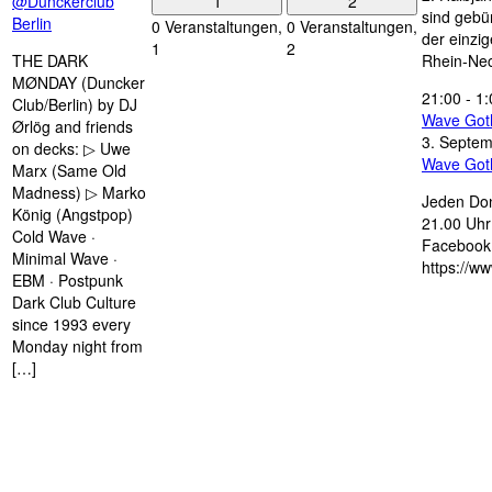
1
2
@Dunckerclub
sind gebün
Berlin
0 Veranstaltungen,
0 Veranstaltungen,
der einzi
1
2
THE DARK
Rhein-Nec
MØNDAY (Duncker
21:00
-
1:
Club/Berlin) by DJ
Wave Got
Ørlög and friends
3. Septe
on decks: ▷ Uwe
Wave Got
Marx (Same Old
Madness) ▷ Marko
Jeden Don
König (Angstpop)
21.00 Uhr 
Cold Wave ·
Facebook 
Minimal Wave ·
https://w
EBM · Postpunk
Dark Club Culture
since 1993 every
Monday night from
[…]