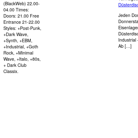
(BlackWeb) 22.00-
Düsterdi
04.00 Times:
Jeden Don
Doors: 21.00 Free
Donnersta
Entrance 21-22.00
Eisenlage
Styles: +Post-Punk,
Düsterdis
+Dark Wave,
Industria
+Synth, +EBM,
Ab […]
+Industrial, +Goth
Rock, +Minimal
Wave, +Italo, +80s,
+ Dark Club
Classix.