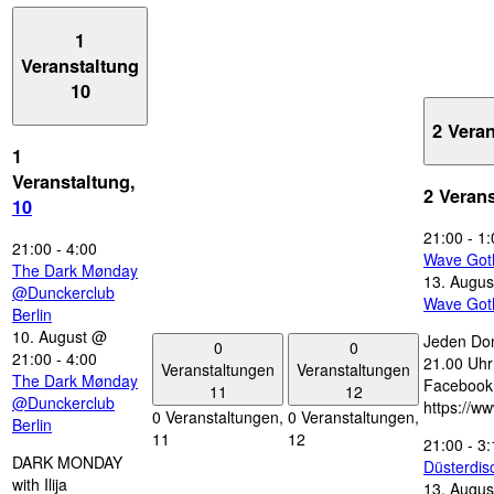
1
Veranstaltung
10
2 Vera
1
Veranstaltung,
2 Veran
10
21:00
-
1:
21:00
-
4:00
Wave Got
The Dark Mønday
13. Augus
@Dunckerclub
Wave Got
Berlin
10. August @
Jeden Don
0
0
21:00
-
4:00
21.00 Uhr 
Veranstaltungen
Veranstaltungen
The Dark Mønday
Facebook
11
12
@Dunckerclub
https://w
0 Veranstaltungen,
0 Veranstaltungen,
Berlin
11
12
21:00
-
3:
DARK MONDAY
Düsterdi
with Ilija
13. Augus