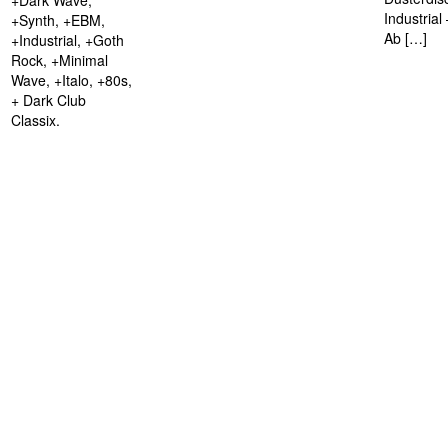
+Dark Wave,
Industria
+Synth, +EBM,
Ab […]
+Industrial, +Goth
Rock, +Minimal
Wave, +Italo, +80s,
+ Dark Club
Classix.