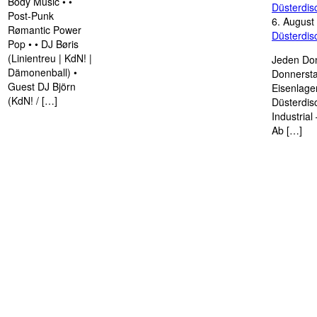
Body Music • •
Düsterdi
Post-Punk
6. August
Rømantic Power
Düsterdi
Pop • • DJ Børis
(Linientreu | KdN! |
Jeden Don
Dämonenball) •
Donnersta
Guest DJ Björn
Eisenlage
(KdN! / […]
Düsterdis
Industria
Ab […]