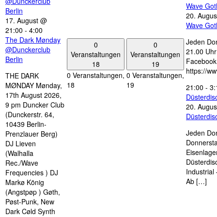
@Dunckerclub
Wave Got
Berlin
20. Augus
17. August @
Wave Got
21:00
-
4:00
The Dark Mønday
Jeden Don
0
0
@Dunckerclub
21.00 Uhr 
Veranstaltungen
Veranstaltungen
Berlin
Facebook
18
19
https://w
0 Veranstaltungen,
0 Veranstaltungen,
THE DARK
18
19
MØNDAY Mønday,
21:00
-
3:
17th August 2026,
Düsterdi
9 pm Duncker Club
20. Augus
(Dunckerstr. 64,
Düsterdi
10439 Berlin-
Jeden Don
Prenzlauer Berg)
Donnersta
DJ Lieven
Eisenlage
(Walhalla
Düsterdis
Rec./Wave
Industria
Frequencies ) DJ
Ab […]
Markø König
(Angstpøp ) Gøth,
Pøst-Punk, New
Dark Cøld Synth