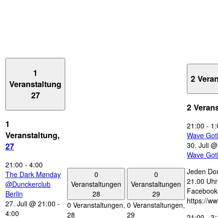
1
2 Vera
Veranstaltung
27
2 Veran
1
21:00
-
1:
Veranstaltung,
Wave Got
30. Juli 
27
Wave Got
21:00
-
4:00
Jeden Don
0
0
The Dark Mønday
21.00 Uhr 
Veranstaltungen
Veranstaltungen
@Dunckerclub
Facebook
28
29
Berlin
https://w
27. Juli @ 21:00
-
0 Veranstaltungen,
0 Veranstaltungen,
4:00
28
29
21:00
-
3: