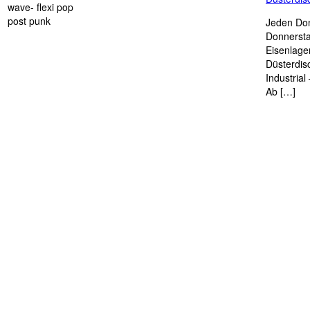
wave- flexi pop
post punk
Jeden Don
Donnersta
Eisenlage
Düsterdis
Industria
Ab […]