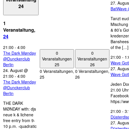
27. Augus
24
BatWave 
Tanzt euc
1
Mischung 
Veranstaltung,
& 80’s Go
kredenzen
24
Banshees,
21:00
-
4:00
of the […]
0
0
The Dark Mønday
21:00
-
1:
Veranstaltungen
Veranstaltungen
@Dunckerclub
Wave Got
25
26
Berlin
27. Augus
24. August @
0 Veranstaltungen,
0 Veranstaltungen,
Wave Got
21:00
-
4:00
25
26
The Dark Mønday
Jeden Don
@Dunckerclub
21.00 Uhr 
Berlin
Facebook
https://w
THE DARK
MØNDAY with: djs
21:00
-
3:
neue k & lichene
Düsterdi
free entry from 9-
27. Augus
10 p.m. -quadratic
Düsterdi