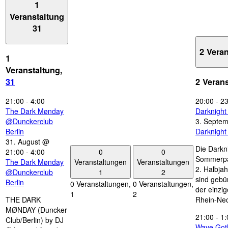
1
Veranstaltung
31
2 Vera
1
Veranstaltung,
31
2 Veran
21:00
-
4:00
20:00
-
23
The Dark Mønday
Darknigh
@Dunckerclub
3. Septe
Berlin
Darknigh
31. August @
Die Darkn
0
0
21:00
-
4:00
Sommerpau
Veranstaltungen
Veranstaltungen
The Dark Mønday
2. Halbjah
1
2
@Dunckerclub
sind gebün
Berlin
0 Veranstaltungen,
0 Veranstaltungen,
der einzi
1
2
THE DARK
Rhein-Nec
MØNDAY (Duncker
21:00
-
1:
Club/Berlin) by DJ
Wave Got