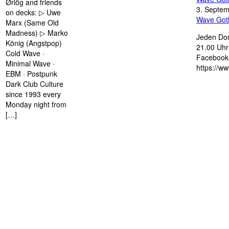
Ørlög and friends
3. Septe
on decks: ▷ Uwe
Wave Got
Marx (Same Old
Madness) ▷ Marko
Jeden Don
König (Angstpop)
21.00 Uhr 
Cold Wave ·
Facebook 
Minimal Wave ·
https://w
EBM · Postpunk
Dark Club Culture
since 1993 every
Monday night from
[…]