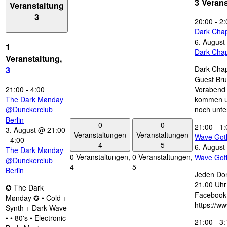
3 Veran
Veranstaltung
3
20:00
-
2:
Dark Chap
6. August
1
Dark Chap
Veranstaltung,
Dark Chap
3
Guest Bru
21:00
-
4:00
Vorabend 
The Dark Mønday
kommen u
@Dunckerclub
noch unte
Berlin
0
0
21:00
-
1:
3. August @ 21:00
Veranstaltungen
Veranstaltungen
Wave Got
-
4:00
4
5
6. August
The Dark Mønday
0 Veranstaltungen,
0 Veranstaltungen,
Wave Got
@Dunckerclub
4
5
Berlin
Jeden Don
21.00 Uhr 
✪ The Dark
Facebook
Mønday ✪ • Cold +
https://w
Synth + Dark Wave
• • 80's • Electronic
21:00
-
3: