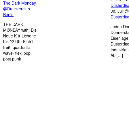
The Dark Mønday
Düsterdi
@Dunckerclub
30. Juli 
Berlin
Düsterdi
THE DARK
Jeden Don
MØNDAY with: Djs
Donnersta
Neue K & Lichene
Eisenlage
bis 22 Uhr Eintritt
Düsterdis
frei! -quadratic
Industria
wave- flexi pop
Ab […]
post punk