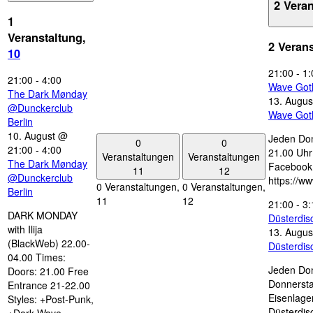
2 Vera
1
Veranstaltung,
2 Veran
10
21:00
-
1:
21:00
-
4:00
Wave Got
The Dark Mønday
13. Augus
@Dunckerclub
Wave Got
Berlin
10. August @
Jeden Don
0
0
21:00
-
4:00
21.00 Uhr 
Veranstaltungen
Veranstaltungen
The Dark Mønday
Facebook
11
12
@Dunckerclub
https://w
0 Veranstaltungen,
0 Veranstaltungen,
Berlin
11
12
21:00
-
3:
DARK MONDAY
Düsterdi
with Ilija
13. Augus
(BlackWeb) 22.00-
Düsterdi
04.00 Times:
Jeden Don
Doors: 21.00 Free
Donnersta
Entrance 21-22.00
Eisenlage
Styles: +Post-Punk,
Düsterdis