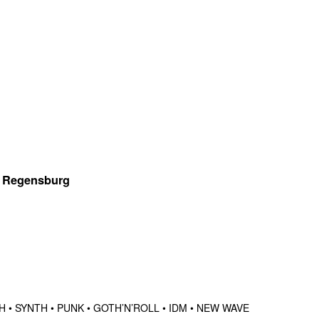
i Regensburg
 • SYNTH • PUNK • GOTH’N’ROLL • IDM • NEW WAVE