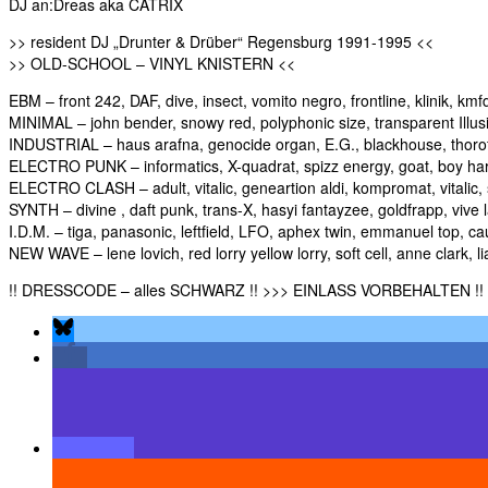
DJ an:Dreas aka CATRIX
>> resident DJ „Drunter & Drüber“ Regensburg 1991-1995 <<
>> OLD-SCHOOL – VINYL KNISTERN <<
EBM – front 242, DAF, dive, insect, vomito negro, frontline, klinik, kmfd
MINIMAL – john bender, snowy red, polyphonic size, transparent Illusio
INDUSTRIAL – haus arafna, genocide organ, E.G., blackhouse, thorofon,
ELECTRO PUNK – informatics, X-quadrat, spizz energy, goat, boy har
ELECTRO CLASH – adult, vitalic, geneartion aldi, kompromat, vitalic, 
SYNTH – divine , daft punk, trans-X, hasyi fantayzee, goldfrapp, vive l
I.D.M. – tiga, panasonic, leftfield, LFO, aphex twin, emmanuel top, ca
NEW WAVE – lene lovich, red lorry yellow lorry, soft cell, anne clark
!! DRESSCODE – alles SCHWARZ !! >>> EINLASS VORBEHALTEN !!