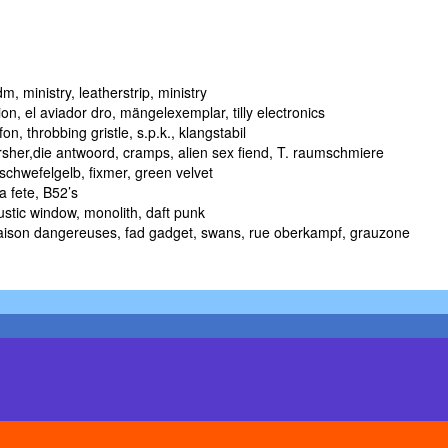
m, ministry, leatherstrip, ministry
n, el aviador dro, mängelexemplar, tilly electronics
 throbbing gristle, s.p.k., klangstabil
sher,die antwoord, cramps, alien sex fiend, T. raumschmiere
schwefelgelb, fixmer, green velvet
a fete, B52’s
ustic window, monolith, daft punk
, liaison dangereuses, fad gadget, swans, rue oberkampf, grauzone