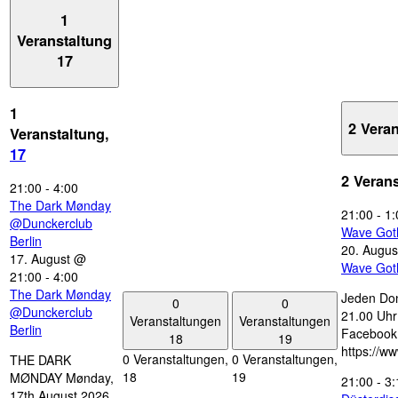
1
Veranstaltung
17
1
2 Vera
Veranstaltung,
17
2 Veran
21:00
-
4:00
The Dark Mønday
21:00
-
1:
@Dunckerclub
Wave Got
Berlin
20. Augus
17. August @
Wave Got
21:00
-
4:00
The Dark Mønday
Jeden Don
0
0
@Dunckerclub
21.00 Uhr 
Veranstaltungen
Veranstaltungen
Berlin
Facebook
18
19
https://w
0 Veranstaltungen,
0 Veranstaltungen,
THE DARK
18
19
MØNDAY Mønday,
21:00
-
3:
17th August 2026,