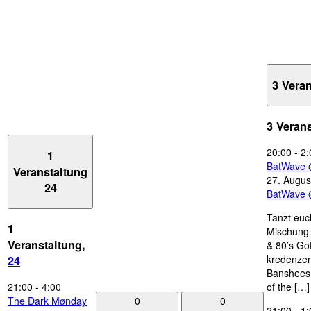
3 Vera
3 Veran
20:00
-
2:
1
BatWave 
Veranstaltung
27. Augus
24
BatWave 
Tanzt euc
1
Mischung 
Veranstaltung,
& 80’s Go
kredenzen
24
Banshees,
21:00
-
4:00
of the […]
0
0
The Dark Mønday
21:00
-
1: