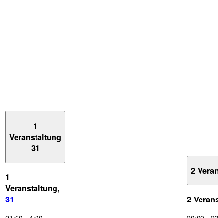
1
Veranstaltung
31
2 Vera
1
Veranstaltung,
31
2 Veran
21:00
-
4:00
20:00
-
23