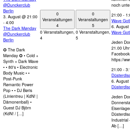
@Dunckerclub
noch unte
Berlin
0
0
21:00
-
1:
3. August @ 21:00
Veranstaltungen
Veranstaltungen
Wave Got
-
4:00
4
5
6. August
The Dark Mønday
0 Veranstaltungen,
0 Veranstaltungen,
Wave Got
@Dunckerclub
4
5
Berlin
Jeden Don
21.00 Uhr 
✪ The Dark
Facebook
Mønday ✪ • Cold +
https://w
Synth + Dark Wave
• • 80's • Electronic
21:00
-
3:
Body Music • •
Düsterdi
Post-Punk
6. August
Rømantic Power
Düsterdi
Pop • • DJ Børis
(Linientreu | KdN! |
Jeden Don
Dämonenball) •
Donnersta
Guest DJ Björn
Eisenlage
(KdN! / […]
Düsterdis
Industria
Ab […]