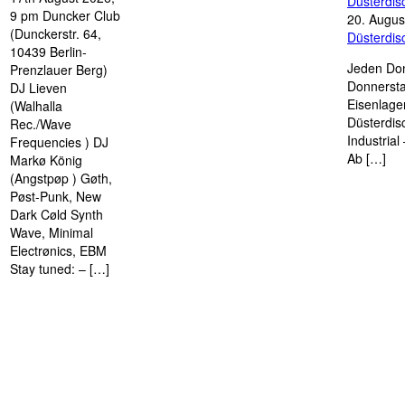
Düsterdi
9 pm Duncker Club
20. Augus
(Dunckerstr. 64,
Düsterdi
10439 Berlin-
Jeden Don
Prenzlauer Berg)
Donnersta
DJ Lieven
Eisenlage
(Walhalla
Düsterdis
Rec./Wave
Industria
Frequencies ) DJ
Ab […]
Markø König
(Angstpøp ) Gøth,
Pøst-Punk, New
Dark Cøld Synth
Wave, Minimal
Electrønics, EBM
Stay tuned: – […]