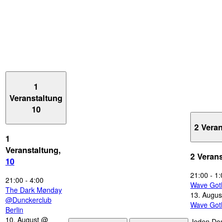
1
Veranstaltung
10
2 Vera
1
Veranstaltung,
2 Veran
10
21:00
-
1:
21:00
-
4:00
Wave Got
The Dark Mønday
13. Augus
@Dunckerclub
Wave Got
Berlin
10. August @
Jeden Don