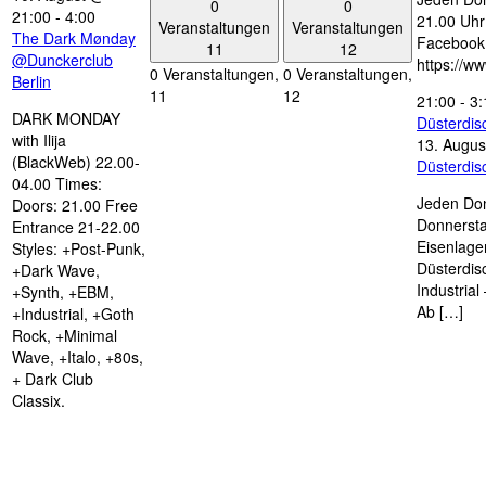
0
0
21:00
-
4:00
21.00 Uhr 
Veranstaltungen
Veranstaltungen
The Dark Mønday
Facebook
11
12
@Dunckerclub
https://w
0 Veranstaltungen,
0 Veranstaltungen,
Berlin
11
12
21:00
-
3:
DARK MONDAY
Düsterdi
with Ilija
13. Augus
(BlackWeb) 22.00-
Düsterdi
04.00 Times:
Jeden Don
Doors: 21.00 Free
Donnersta
Entrance 21-22.00
Eisenlage
Styles: +Post-Punk,
Düsterdis
+Dark Wave,
Industria
+Synth, +EBM,
Ab […]
+Industrial, +Goth
Rock, +Minimal
Wave, +Italo, +80s,
+ Dark Club
Classix.