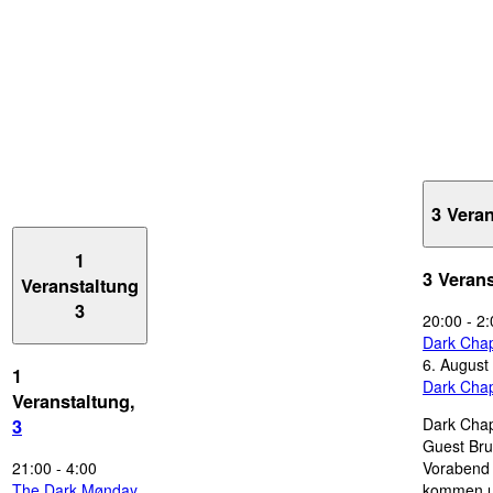
3 Vera
1
3 Veran
Veranstaltung
3
20:00
-
2:
Dark Chap
6. August
1
Dark Chap
Veranstaltung,
Dark Chap
3
Guest Bru
21:00
-
4:00
Vorabend 
The Dark Mønday
kommen u