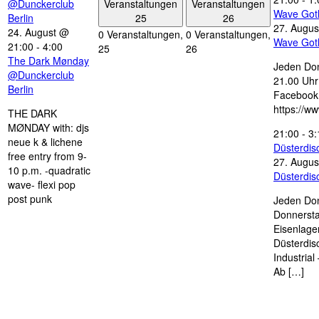
Veranstaltungen
Veranstaltungen
@Dunckerclub
Wave Got
25
26
Berlin
27. Augus
24. August @
0 Veranstaltungen,
0 Veranstaltungen,
Wave Got
21:00
-
4:00
25
26
The Dark Mønday
Jeden Don
@Dunckerclub
21.00 Uhr 
Berlin
Facebook
https://w
THE DARK
MØNDAY with: djs
21:00
-
3:
neue k & lichene
Düsterdi
free entry from 9-
27. Augus
10 p.m. -quadratic
Düsterdi
wave- flexi pop
post punk
Jeden Don
Donnersta
Eisenlage
Düsterdis
Industria
Ab […]