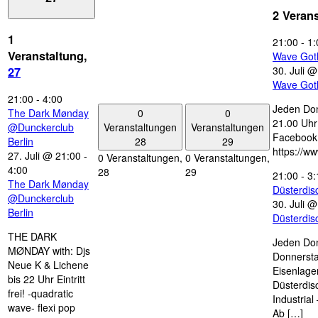
2 Veran
1
21:00
-
1:
Veranstaltung,
Wave Got
30. Juli 
27
Wave Got
21:00
-
4:00
Jeden Don
0
0
The Dark Mønday
21.00 Uhr 
Veranstaltungen
Veranstaltungen
@Dunckerclub
Facebook
28
29
Berlin
https://w
27. Juli @ 21:00
-
0 Veranstaltungen,
0 Veranstaltungen,
4:00
28
29
21:00
-
3:
The Dark Mønday
Düsterdi
@Dunckerclub
30. Juli 
Berlin
Düsterdi
THE DARK
Jeden Don
MØNDAY with: Djs
Donnersta
Neue K & Lichene
Eisenlage
bis 22 Uhr Eintritt
Düsterdis
frei! -quadratic
Industria
wave- flexi pop
Ab […]