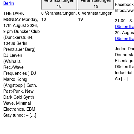
Berlin
Facebook
18
19
https://w
0 Veranstaltungen,
0 Veranstaltungen,
THE DARK
18
19
MØNDAY Mønday,
21:00
-
3:
17th August 2026,
Düsterdi
9 pm Duncker Club
20. Augus
(Dunckerstr. 64,
Düsterdi
10439 Berlin-
Jeden Don
Prenzlauer Berg)
Donnersta
DJ Lieven
Eisenlage
(Walhalla
Düsterdis
Rec./Wave
Industria
Frequencies ) DJ
Ab […]
Markø König
(Angstpøp ) Gøth,
Pøst-Punk, New
Dark Cøld Synth
Wave, Minimal
Electrønics, EBM
Stay tuned: – […]