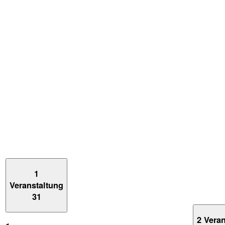
1
Veranstaltung
31
2 Vera