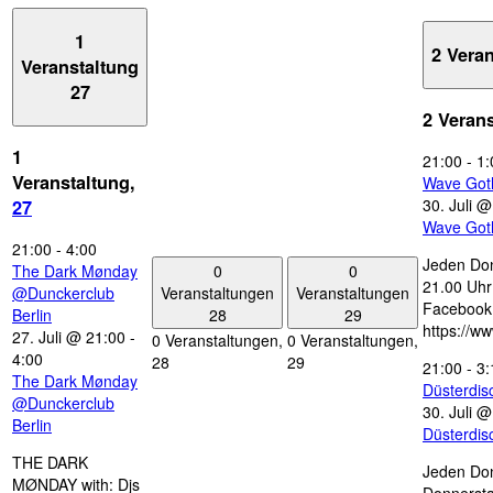
1
2 Vera
Veranstaltung
27
2 Veran
1
21:00
-
1:
Veranstaltung,
Wave Got
30. Juli 
27
Wave Got
21:00
-
4:00
Jeden Don
0
0
The Dark Mønday
21.00 Uhr 
Veranstaltungen
Veranstaltungen
@Dunckerclub
Facebook
28
29
Berlin
https://w
27. Juli @ 21:00
-
0 Veranstaltungen,
0 Veranstaltungen,
4:00
28
29
21:00
-
3:
The Dark Mønday
Düsterdi
@Dunckerclub
30. Juli 
Berlin
Düsterdi
THE DARK
Jeden Don
MØNDAY with: Djs