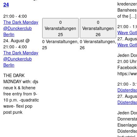
kredenzen
24
Banshees,
21:00
-
4:00
of the […]
0
0
The Dark Mønday
21:00
-
1:
Veranstaltungen
Veranstaltungen
@Dunckerclub
Wave Got
25
26
Berlin
27. Augus
24. August @
0 Veranstaltungen,
0 Veranstaltungen,
Wave Got
21:00
-
4:00
25
26
The Dark Mønday
Jeden Don
@Dunckerclub
21.00 Uhr 
Berlin
Facebook
https://w
THE DARK
MØNDAY with: djs
21:00
-
3:
neue k & lichene
Düsterdi
free entry from 9-
27. Augus
10 p.m. -quadratic
Düsterdi
wave- flexi pop
post punk
Jeden Don
Donnersta
Eisenlage
Düsterdis