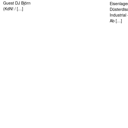
Guest DJ Björn
Eisenlage
(KdN! / […]
Düsterdis
Industria
Ab […]