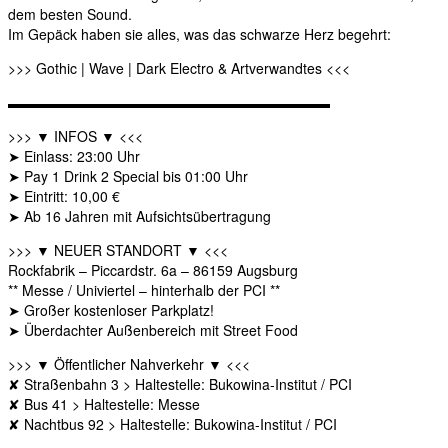
dem besten Sound.
Im Gepäck haben sie alles, was das schwarze Herz begehrt:
>>> Gothic | Wave | Dark Electro & Artverwandtes <<<
▬▬▬▬▬▬▬▬▬▬▬▬▬▬▬▬▬▬▬▬▬▬▬
>>> ▼ INFOS ▼ <<<
➤ Einlass: 23:00 Uhr
➤ Pay 1 Drink 2 Special bis 01:00 Uhr
➤ Eintritt: 10,00 €
➤ Ab 16 Jahren mit Aufsichtsübertragung
>>> ▼ NEUER STANDORT ▼ <<<
Rockfabrik – Piccardstr. 6a – 86159 Augsburg
** Messe / Univiertel – hinterhalb der PCI **
➤ Großer kostenloser Parkplatz!
➤ Überdachter Außenbereich mit Street Food
>>> ▼ Öffentlicher Nahverkehr ▼ <<<
✘ Straßenbahn 3 > Haltestelle: Bukowina-Institut / PCI
✘ Bus 41 > Haltestelle: Messe
✘ Nachtbus 92 > Haltestelle: Bukowina-Institut / PCI