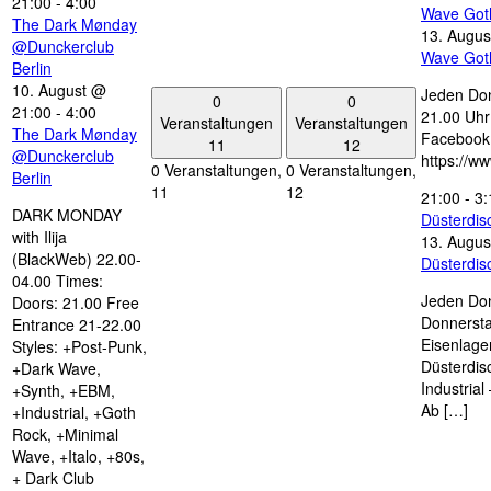
21:00
-
4:00
Wave Got
The Dark Mønday
13. Augus
@Dunckerclub
Wave Got
Berlin
10. August @
Jeden Don
0
0
21:00
-
4:00
21.00 Uhr 
Veranstaltungen
Veranstaltungen
The Dark Mønday
Facebook
11
12
@Dunckerclub
https://w
0 Veranstaltungen,
0 Veranstaltungen,
Berlin
11
12
21:00
-
3:
DARK MONDAY
Düsterdi
with Ilija
13. Augus
(BlackWeb) 22.00-
Düsterdi
04.00 Times:
Jeden Don
Doors: 21.00 Free
Donnersta
Entrance 21-22.00
Eisenlage
Styles: +Post-Punk,
Düsterdis
+Dark Wave,
Industria
+Synth, +EBM,
Ab […]
+Industrial, +Goth
Rock, +Minimal
Wave, +Italo, +80s,
+ Dark Club