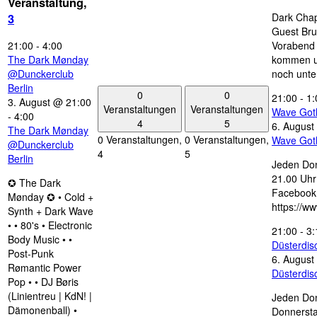
Veranstaltung,
Dark Chap
3
Guest Bru
21:00
-
4:00
Vorabend 
The Dark Mønday
kommen u
@Dunckerclub
noch unte
Berlin
0
0
21:00
-
1:
3. August @ 21:00
Veranstaltungen
Veranstaltungen
Wave Got
-
4:00
4
5
6. August
The Dark Mønday
0 Veranstaltungen,
0 Veranstaltungen,
Wave Got
@Dunckerclub
4
5
Berlin
Jeden Don
21.00 Uhr 
✪ The Dark
Facebook
Mønday ✪ • Cold +
https://w
Synth + Dark Wave
• • 80's • Electronic
21:00
-
3:
Body Music • •
Düsterdi
Post-Punk
6. August
Rømantic Power
Düsterdi
Pop • • DJ Børis
(Linientreu | KdN! |
Jeden Don
Dämonenball) •
Donnersta