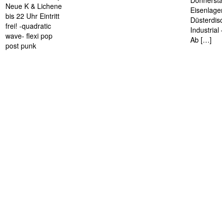
Donnersta
Neue K & Lichene
Eisenlage
bis 22 Uhr Eintritt
Düsterdis
frei! -quadratic
Industria
wave- flexi pop
Ab […]
post punk