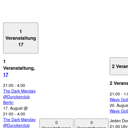
1
Veranstaltung
17
1
2 Vera
Veranstaltung,
17
2 Veran
21:00
-
4:00
The Dark Mønday
21:00
-
1:
@Dunckerclub
Wave Got
Berlin
20. Augus
17. August @
Wave Got
21:00
-
4:00
The Dark Mønday
Jeden Don
0
0
@Dunckerclub
21.00 Uhr 
Veranstaltungen
Veranstaltungen