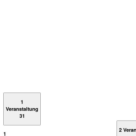
1
Veranstaltung
31
2 Vera
1