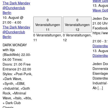
Wave Got
The Dark Mønday
13. Augus
@Dunckerclub
Wave Got
Berlin
10. August @
Jeden Don
0
0
21:00
-
4:00
21.00 Uhr 
Veranstaltungen
Veranstaltungen
The Dark Mønday
Facebook
11
12
@Dunckerclub
https://w
0 Veranstaltungen,
0 Veranstaltungen,
Berlin
11
12
21:00
-
3:
DARK MONDAY
Düsterdi
with Ilija
13. Augus
(BlackWeb) 22.00-
Düsterdi
04.00 Times:
Jeden Don
Doors: 21.00 Free
Donnersta
Entrance 21-22.00
Eisenlage
Styles: +Post-Punk,
Düsterdis
+Dark Wave,
Industria
+Synth, +EBM,
Ab […]
+Industrial, +Goth
Rock, +Minimal
Wave, +Italo, +80s,
+ Dark Club
Classix.