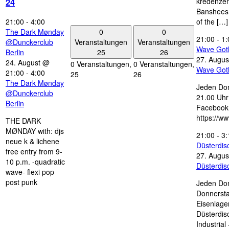
kredenzen
24
Banshees,
21:00
-
4:00
of the […]
0
0
The Dark Mønday
21:00
-
1:
Veranstaltungen
Veranstaltungen
@Dunckerclub
Wave Got
25
26
Berlin
27. Augus
24. August @
0 Veranstaltungen,
0 Veranstaltungen,
Wave Got
21:00
-
4:00
25
26
The Dark Mønday
Jeden Don
@Dunckerclub
21.00 Uhr 
Berlin
Facebook
https://w
THE DARK
MØNDAY with: djs
21:00
-
3:
neue k & lichene
Düsterdi
free entry from 9-
27. Augus
10 p.m. -quadratic
Düsterdi
wave- flexi pop
post punk
Jeden Don
Donnersta
Eisenlage
Düsterdis
Industria