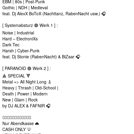
EBM | 80s | Post-Punk
Gothic | NDH | Medieval
feat. Dj AlexX BoToX (Nachttanz, RabenNacht usw.) 🎧
[ Systemabsturz 🟣 Werk 1 ] :
Noise | Industrial
Hard – ElectroniXs
Dark Tec
Harsh | Cyber-Punk
feat. Dj Stonie (RabenNacht) & BiZaar 🎧
[ PARANOID 🟣 Werk 2 ] :
🔺 SPECIAL 🔻
Metal => All Night Long 🎸
Heavy | Thrash | Old-School |
Death | Power | Modern
New | Glam | Rock
by DJ ALEX & FAFNIR 🎧
🏴‍☠️🏴‍☠️🏴‍☠️🏴‍☠️🏴‍☠️🏴‍☠️
Nur Abendkasse 🦇
CASH ONLY 💡