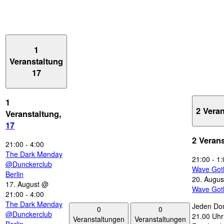
1
Veranstaltung
17
1
2 Vera
Veranstaltung,
17
2 Veran
21:00
-
4:00
The Dark Mønday
21:00
-
1:
@Dunckerclub
Wave Got
Berlin
20. Augus
17. August @
Wave Got
21:00
-
4:00
The Dark Mønday
Jeden Don
0
0
@Dunckerclub
21.00 Uhr 
Veranstaltungen
Veranstaltungen