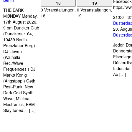
Berlin
Facebook
18
19
https://w
0 Veranstaltungen,
0 Veranstaltungen,
THE DARK
18
19
MØNDAY Mønday,
21:00
-
3:
17th August 2026,
Düsterdi
9 pm Duncker Club
20. Augus
(Dunckerstr. 64,
Düsterdi
10439 Berlin-
Jeden Don
Prenzlauer Berg)
Donnersta
DJ Lieven
Eisenlage
(Walhalla
Düsterdis
Rec./Wave
Industria
Frequencies ) DJ
Ab […]
Markø König
(Angstpøp ) Gøth,
Pøst-Punk, New
Dark Cøld Synth
Wave, Minimal
Electrønics, EBM
Stay tuned: – […]