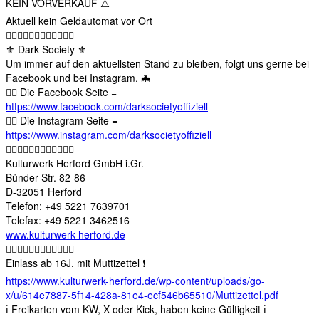
KEIN VORVERKAUF ⚠️
Aktuell kein Geldautomat vor Ort
🏴‍☠️🏴‍☠️🏴‍☠️🏴‍☠️🏴‍☠️🏴‍☠️
⚜️ Dark Society ⚜️
Um immer auf den aktuellsten Stand zu bleiben, folgt uns gerne bei
Facebook und bei Instagram. 🦇
🏴‍☠️ Die Facebook Seite =
https://www.facebook.com/darksocietyoffiziell
🏴‍☠️ Die Instagram Seite =
https://www.instagram.com/darksocietyoffiziell
🏴‍☠️🏴‍☠️🏴‍☠️🏴‍☠️🏴‍☠️🏴‍☠️
Kulturwerk Herford GmbH i.Gr.
Bünder Str. 82-86
D-32051 Herford
Telefon: +49 5221 7639701
Telefax: +49 5221 3462516
www.kulturwerk-herford.de
🏴‍☠️🏴‍☠️🏴‍☠️🏴‍☠️🏴‍☠️🏴‍☠️
Einlass ab 16J. mit Muttizettel ❗️
https://www.kulturwerk-herford.de/wp-content/uploads/go-
x/u/614e7887-5f14-428a-81e4-ecf546b65510/Muttizettel.pdf
ℹ️ Freikarten vom KW, X oder Kick, haben keine Gültigkeit ℹ️