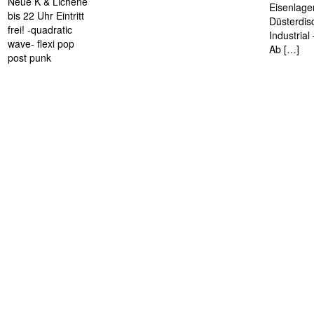
Neue K & Lichene
Eisenlage
bis 22 Uhr Eintritt
Düsterdis
frei! -quadratic
Industria
wave- flexi pop
Ab […]
post punk