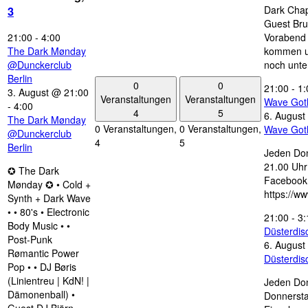
Dark Chap
3
Guest Bru
21:00
-
4:00
Vorabend 
The Dark Mønday
kommen u
@Dunckerclub
noch unte
Berlin
0
0
21:00
-
1:
3. August @ 21:00
Veranstaltungen
Veranstaltungen
Wave Got
-
4:00
4
5
6. August
The Dark Mønday
0 Veranstaltungen,
0 Veranstaltungen,
Wave Got
@Dunckerclub
4
5
Berlin
Jeden Don
21.00 Uhr 
✪ The Dark
Facebook
Mønday ✪ • Cold +
https://w
Synth + Dark Wave
• • 80's • Electronic
21:00
-
3:
Body Music • •
Düsterdi
Post-Punk
6. August
Rømantic Power
Düsterdi
Pop • • DJ Børis
(Linientreu | KdN! |
Jeden Don
Dämonenball) •
Donnersta