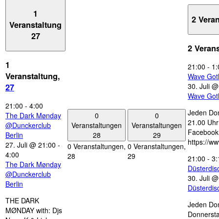
1
2 Vera
Veranstaltung
27
2 Veran
1
21:00
-
1:
Veranstaltung,
Wave Got
30. Juli 
27
Wave Got
21:00
-
4:00
Jeden Don
0
0
The Dark Mønday
21.00 Uhr 
Veranstaltungen
Veranstaltungen
@Dunckerclub
Facebook
28
29
Berlin
https://w
27. Juli @ 21:00
-
0 Veranstaltungen,
0 Veranstaltungen,
4:00
28
29
21:00
-
3:
The Dark Mønday
Düsterdi
@Dunckerclub
30. Juli 
Berlin
Düsterdi
THE DARK
Jeden Don
MØNDAY with: Djs
Donnersta