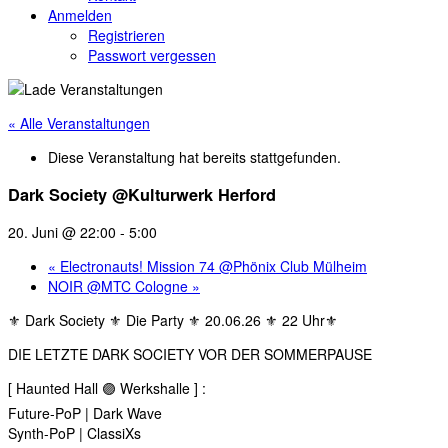
Anmelden
Registrieren
Passwort vergessen
« Alle Veranstaltungen
Diese Veranstaltung hat bereits stattgefunden.
Dark Society @Kulturwerk Herford
20. Juni @ 22:00
-
5:00
«
Electronauts! Mission 74 @Phönix Club Mülheim
NOIR @MTC Cologne
»
⚜️ Dark Society ⚜️ Die Party ⚜️ 20.06.26 ⚜️ 22 Uhr⚜️
DIE LETZTE DARK SOCIETY VOR DER SOMMERPAUSE
[ Haunted Hall 🟣 Werkshalle ] :
Future-PoP | Dark Wave
Synth-PoP | ClassiXs