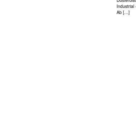
Düsterdis
Industria
Ab […]