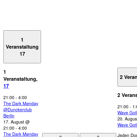
1
Veranstaltung
17
1
2 Vera
Veranstaltung,
17
2 Veran
21:00
-
4:00
The Dark Mønday
21:00
-
1:
@Dunckerclub
Wave Got
Berlin
20. Augus
17. August @
Wave Got
21:00
-
4:00
The Dark Mønday
Jeden Don
0
0