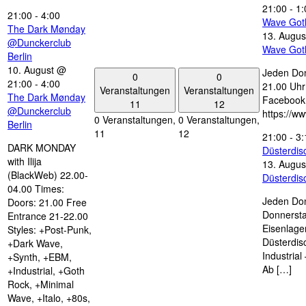
21:00
-
1:
21:00
-
4:00
Wave Got
The Dark Mønday
13. Augus
@Dunckerclub
Wave Got
Berlin
10. August @
Jeden Don
0
0
21:00
-
4:00
21.00 Uhr 
Veranstaltungen
Veranstaltungen
The Dark Mønday
Facebook
11
12
@Dunckerclub
https://w
0 Veranstaltungen,
0 Veranstaltungen,
Berlin
11
12
21:00
-
3:
DARK MONDAY
Düsterdi
with Ilija
13. Augus
(BlackWeb) 22.00-
Düsterdi
04.00 Times:
Jeden Don
Doors: 21.00 Free
Donnersta
Entrance 21-22.00
Eisenlage
Styles: +Post-Punk,
Düsterdis
+Dark Wave,
Industria
+Synth, +EBM,
Ab […]
+Industrial, +Goth
Rock, +Minimal
Wave, +Italo, +80s,