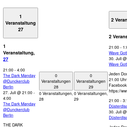
1
2 Vera
Veranstaltung
27
2 Veran
1
21:00
-
1:
Veranstaltung,
Wave Got
30. Juli 
27
Wave Got
21:00
-
4:00
Jeden Don
0
0
The Dark Mønday
21.00 Uhr 
Veranstaltungen
Veranstaltungen
@Dunckerclub
Facebook
28
29
Berlin
https://w
27. Juli @ 21:00
-
0 Veranstaltungen,
0 Veranstaltungen,
4:00
28
29
21:00
-
3:
The Dark Mønday
Düsterdi
@Dunckerclub
30. Juli 
Berlin
Düsterdi
THE DARK