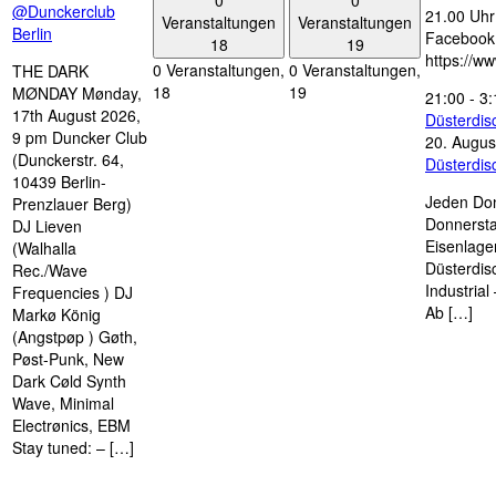
@Dunckerclub
21.00 Uhr 
Veranstaltungen
Veranstaltungen
Berlin
Facebook
18
19
https://w
0 Veranstaltungen,
0 Veranstaltungen,
THE DARK
18
19
MØNDAY Mønday,
21:00
-
3:
17th August 2026,
Düsterdi
9 pm Duncker Club
20. Augus
(Dunckerstr. 64,
Düsterdi
10439 Berlin-
Jeden Don
Prenzlauer Berg)
Donnersta
DJ Lieven
Eisenlage
(Walhalla
Düsterdis
Rec./Wave
Industria
Frequencies ) DJ
Ab […]
Markø König
(Angstpøp ) Gøth,
Pøst-Punk, New
Dark Cøld Synth
Wave, Minimal
Electrønics, EBM
Stay tuned: – […]