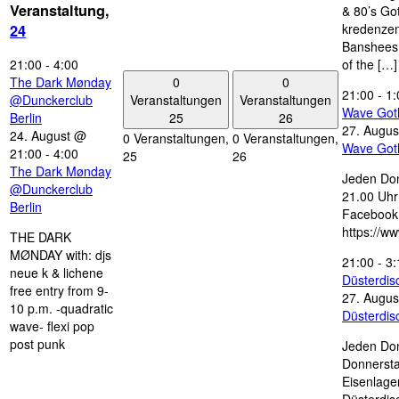
Veranstaltung,
& 80’s Go
kredenzen
24
Banshees,
21:00
-
4:00
of the […]
0
0
The Dark Mønday
21:00
-
1:
Veranstaltungen
Veranstaltungen
@Dunckerclub
Wave Got
25
26
Berlin
27. Augus
24. August @
0 Veranstaltungen,
0 Veranstaltungen,
Wave Got
21:00
-
4:00
25
26
The Dark Mønday
Jeden Don
@Dunckerclub
21.00 Uhr 
Berlin
Facebook
https://w
THE DARK
MØNDAY with: djs
21:00
-
3:
neue k & lichene
Düsterdi
free entry from 9-
27. Augus
10 p.m. -quadratic
Düsterdi
wave- flexi pop
post punk
Jeden Don
Donnersta
Eisenlage