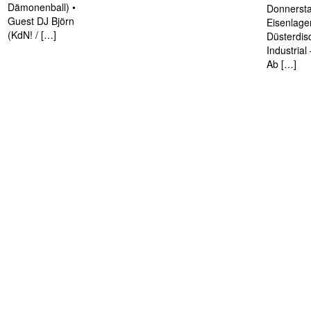
Dämonenball) •
Donnersta
Guest DJ Björn
Eisenlage
(KdN! / […]
Düsterdis
Industria
Ab […]