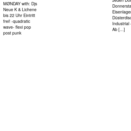
Jeden Don
MØNDAY with: Djs
Donnersta
Neue K & Lichene
Eisenlage
bis 22 Uhr Eintritt
Düsterdis
frei! -quadratic
Industria
wave- flexi pop
Ab […]
post punk