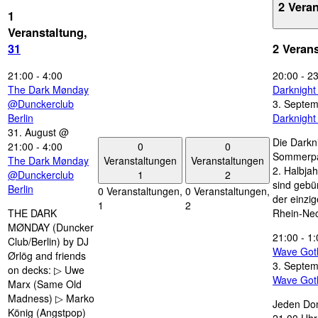
2 Vera
1
Veranstaltung,
31
2 Veran
21:00
-
4:00
20:00
-
23
The Dark Mønday
Darknigh
@Dunckerclub
3. Septe
Berlin
Darknigh
31. August @
Die Darkn
0
0
21:00
-
4:00
Sommerpau
Veranstaltungen
Veranstaltungen
The Dark Mønday
2. Halbjah
1
2
@Dunckerclub
sind gebün
Berlin
0 Veranstaltungen,
0 Veranstaltungen,
der einzi
1
2
THE DARK
Rhein-Nec
MØNDAY (Duncker
21:00
-
1:
Club/Berlin) by DJ
Wave Got
Ørlög and friends
3. Septe
on decks: ▷ Uwe
Wave Got
Marx (Same Old
Madness) ▷ Marko
Jeden Don
König (Angstpop)