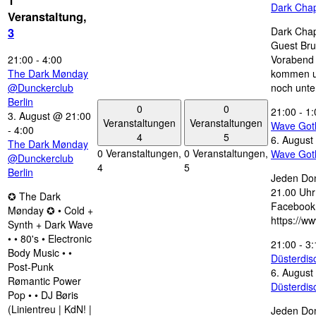
1
Dark Chap
Veranstaltung,
Dark Chap
3
Guest Bru
21:00
-
4:00
Vorabend 
The Dark Mønday
kommen u
@Dunckerclub
noch unte
Berlin
0
0
21:00
-
1:
3. August @ 21:00
Veranstaltungen
Veranstaltungen
Wave Got
-
4:00
4
5
6. August
The Dark Mønday
0 Veranstaltungen,
0 Veranstaltungen,
Wave Got
@Dunckerclub
4
5
Berlin
Jeden Don
21.00 Uhr 
✪ The Dark
Facebook
Mønday ✪ • Cold +
https://w
Synth + Dark Wave
• • 80's • Electronic
21:00
-
3:
Body Music • •
Düsterdi
Post-Punk
6. August
Rømantic Power
Düsterdi
Pop • • DJ Børis
(Linientreu | KdN! |
Jeden Don