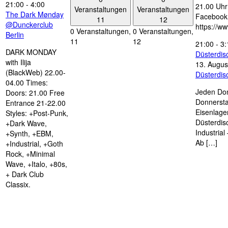
21:00
-
4:00
21.00 Uhr 
Veranstaltungen
Veranstaltungen
The Dark Mønday
Facebook
11
12
@Dunckerclub
https://w
0 Veranstaltungen,
0 Veranstaltungen,
Berlin
11
12
21:00
-
3:
DARK MONDAY
Düsterdi
with Ilija
13. Augus
(BlackWeb) 22.00-
Düsterdi
04.00 Times:
Jeden Don
Doors: 21.00 Free
Donnersta
Entrance 21-22.00
Eisenlage
Styles: +Post-Punk,
Düsterdis
+Dark Wave,
Industria
+Synth, +EBM,
Ab […]
+Industrial, +Goth
Rock, +Minimal
Wave, +Italo, +80s,
+ Dark Club
Classix.