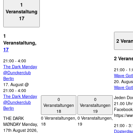
1
Veranstaltung
17
1
2 Vera
Veranstaltung,
17
2 Veran
21:00
-
4:00
The Dark Mønday
21:00
-
1:
@Dunckerclub
Wave Got
Berlin
20. Augus
17. August @
Wave Got
21:00
-
4:00
The Dark Mønday
Jeden Don
0
0
@Dunckerclub
21.00 Uhr 
Veranstaltungen
Veranstaltungen
Berlin
Facebook
18
19
https://w
0 Veranstaltungen,
0 Veranstaltungen,
THE DARK
18
19
MØNDAY Mønday,
21:00
-
3:
17th August 2026,
Düsterdi