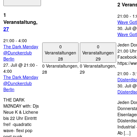
2 Veran
1
21:00
-
1:
Veranstaltung,
Wave Got
30. Juli 
27
Wave Got
21:00
-
4:00
Jeden Don
0
0
The Dark Mønday
21.00 Uhr 
Veranstaltungen
Veranstaltungen
@Dunckerclub
Facebook
28
29
Berlin
https://w
27. Juli @ 21:00
-
0 Veranstaltungen,
0 Veranstaltungen,
4:00
28
29
21:00
-
3:
The Dark Mønday
Düsterdi
@Dunckerclub
30. Juli 
Berlin
Düsterdi
THE DARK
Jeden Don
MØNDAY with: Djs
Donnersta
Neue K & Lichene
Eisenlage
bis 22 Uhr Eintritt
Düsterdis
frei! -quadratic
Industria
wave- flexi pop
Ab […]
post punk