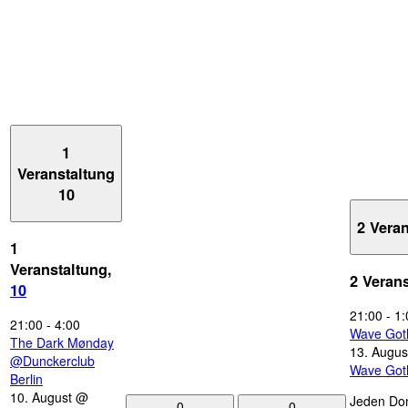
1
Veranstaltung
10
2 Vera
1
Veranstaltung,
2 Veran
10
21:00
-
1:
21:00
-
4:00
Wave Got
The Dark Mønday
13. Augus
@Dunckerclub
Wave Got
Berlin
10. August @
Jeden Don
0
0