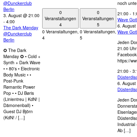
@Dunckerclub
noch unte
Berlin
0
0
21:00
-
1:
3. August @ 21:00
Veranstaltungen
Veranstaltungen
Wave Got
-
4:00
4
5
6. August
The Dark Mønday
0 Veranstaltungen,
0 Veranstaltungen,
Wave Got
@Dunckerclub
4
5
Berlin
Jeden Don
21.00 Uhr 
✪ The Dark
Facebook
Mønday ✪ • Cold +
https://w
Synth + Dark Wave
• • 80's • Electronic
21:00
-
3:
Body Music • •
Düsterdi
Post-Punk
6. August
Rømantic Power
Düsterdi
Pop • • DJ Børis
(Linientreu | KdN! |
Jeden Don
Dämonenball) •
Donnersta
Guest DJ Björn
Eisenlage
(KdN! / […]
Düsterdis
Industria
Ab […]