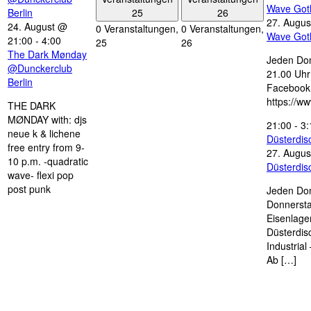
Wave Got
25
26
Berlin
27. Augus
24. August @
0 Veranstaltungen,
0 Veranstaltungen,
Wave Got
21:00
-
4:00
25
26
The Dark Mønday
Jeden Don
@Dunckerclub
21.00 Uhr 
Berlin
Facebook
https://w
THE DARK
MØNDAY with: djs
21:00
-
3:
neue k & lichene
Düsterdi
free entry from 9-
27. Augus
10 p.m. -quadratic
Düsterdi
wave- flexi pop
post punk
Jeden Don
Donnersta
Eisenlage
Düsterdis
Industria
Ab […]