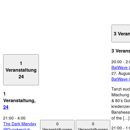
3 Vera
3 Veran
20:00
-
2:
1
BatWave 
Veranstaltung
27. Augus
24
BatWave 
Tanzt euc
1
Mischung 
Veranstaltung,
& 80’s Go
kredenzen
24
Banshees,
21:00
-
4:00
of the […]
0
0
The Dark Mønday
21:00
-
1:
Veranstaltungen
Veranstaltungen
@Dunckerclub