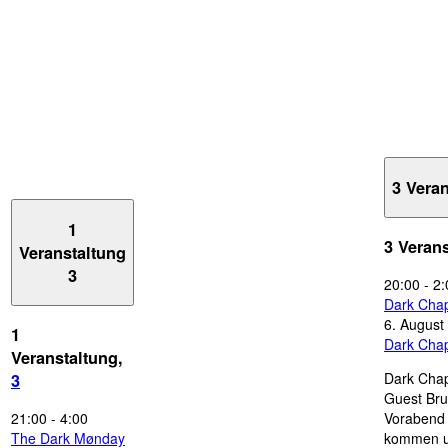
3 Vera
1
3 Veran
Veranstaltung
3
20:00
-
2:
Dark Chap
6. August
1
Dark Chap
Veranstaltung,
Dark Chap
3
Guest Bru
21:00
-
4:00
Vorabend 
The Dark Mønday
kommen u