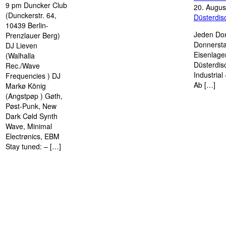
9 pm Duncker Club
20. Augus
(Dunckerstr. 64,
Düsterdi
10439 Berlin-
Jeden Don
Prenzlauer Berg)
Donnersta
DJ Lieven
Eisenlage
(Walhalla
Düsterdis
Rec./Wave
Industria
Frequencies ) DJ
Ab […]
Markø König
(Angstpøp ) Gøth,
Pøst-Punk, New
Dark Cøld Synth
Wave, Minimal
Electrønics, EBM
Stay tuned: – […]