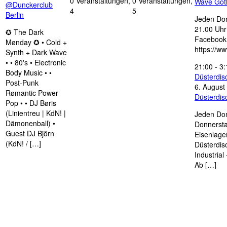
0 Veranstaltungen,
0 Veranstaltungen,
Wave Got
@Dunckerclub
4
5
Berlin
Jeden Don
21.00 Uhr 
✪ The Dark
Facebook
Mønday ✪ • Cold +
https://w
Synth + Dark Wave
• • 80's • Electronic
21:00
-
3:
Body Music • •
Düsterdi
Post-Punk
6. August
Rømantic Power
Düsterdi
Pop • • DJ Børis
(Linientreu | KdN! |
Jeden Don
Dämonenball) •
Donnersta
Guest DJ Björn
Eisenlage
(KdN! / […]
Düsterdis
Industria
Ab […]