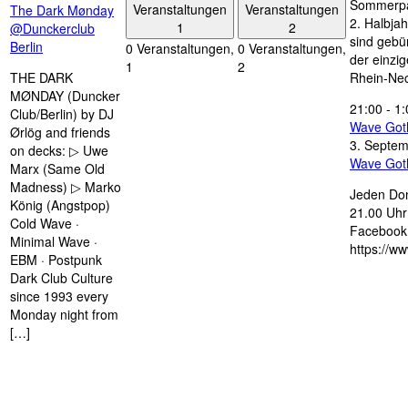
Sommerpau
Veranstaltungen
Veranstaltungen
The Dark Mønday
2. Halbjah
1
2
@Dunckerclub
sind gebün
Berlin
0 Veranstaltungen,
0 Veranstaltungen,
der einzi
1
2
THE DARK
Rhein-Nec
MØNDAY (Duncker
21:00
-
1:
Club/Berlin) by DJ
Wave Got
Ørlög and friends
3. Septe
on decks: ▷ Uwe
Wave Got
Marx (Same Old
Madness) ▷ Marko
Jeden Don
König (Angstpop)
21.00 Uhr 
Cold Wave ·
Facebook 
Minimal Wave ·
https://w
EBM · Postpunk
Dark Club Culture
since 1993 every
Monday night from
[…]