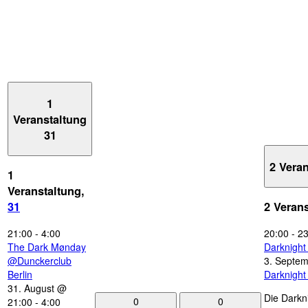
1
Veranstaltung
31
2 Vera
1
Veranstaltung,
31
2 Veran
21:00
-
4:00
20:00
-
23
The Dark Mønday
Darknigh
@Dunckerclub
3. Septe
Berlin
Darknigh
31. August @
Die Darkn
0
0
21:00
-
4:00