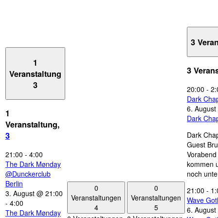
3 Vera
1
3 Veran
Veranstaltung
3
20:00
-
2:
Dark Chap
6. August
1
Dark Chap
Veranstaltung,
Dark Chap
3
Guest Bru
21:00
-
4:00
Vorabend 
The Dark Mønday
kommen u
@Dunckerclub
noch unte
Berlin
0
0
21:00
-
1:
3. August @ 21:00
Veranstaltungen
Veranstaltungen
Wave Got
-
4:00
4
5
6. August
The Dark Mønday