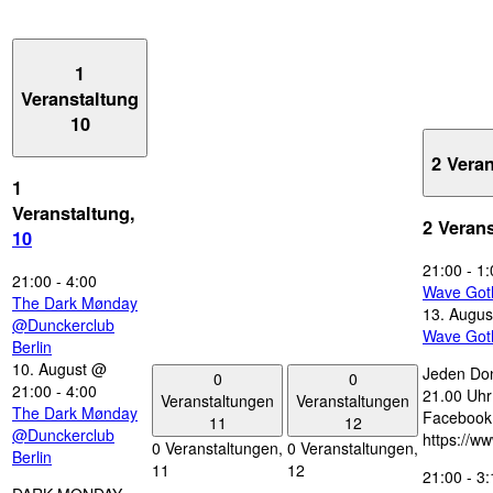
1
Veranstaltung
10
2 Vera
1
Veranstaltung,
2 Veran
10
21:00
-
1:
21:00
-
4:00
Wave Got
The Dark Mønday
13. Augus
@Dunckerclub
Wave Got
Berlin
10. August @
Jeden Don
0
0
21:00
-
4:00
21.00 Uhr 
Veranstaltungen
Veranstaltungen
The Dark Mønday
Facebook
11
12
@Dunckerclub
https://w
0 Veranstaltungen,
0 Veranstaltungen,
Berlin
11
12
21:00
-
3: