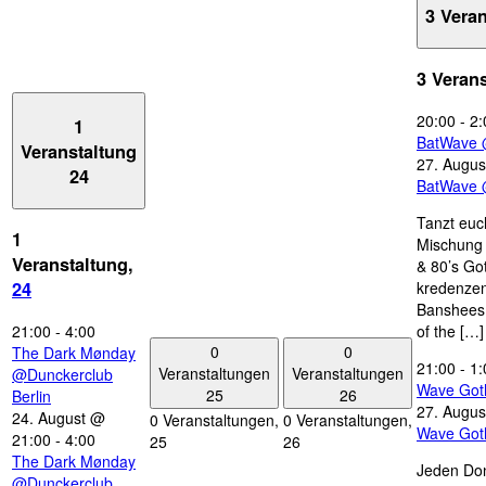
3 Vera
3 Veran
20:00
-
2:
1
BatWave 
Veranstaltung
27. Augus
24
BatWave 
Tanzt euc
1
Mischung 
Veranstaltung,
& 80’s Go
kredenzen
24
Banshees,
21:00
-
4:00
of the […]
0
0
The Dark Mønday
21:00
-
1:
Veranstaltungen
Veranstaltungen
@Dunckerclub
Wave Got
25
26
Berlin
27. Augus
24. August @
0 Veranstaltungen,
0 Veranstaltungen,
Wave Got
21:00
-
4:00
25
26
The Dark Mønday
Jeden Don
@Dunckerclub