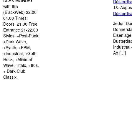
DARK MONDAY
Düsterdi
with Ilija
13. Augus
(BlackWeb) 22.00-
Düsterdi
04.00 Times:
Jeden Don
Doors: 21.00 Free
Donnersta
Entrance 21-22.00
Eisenlage
Styles: +Post-Punk,
Düsterdis
+Dark Wave,
Industria
+Synth, +EBM,
Ab […]
+Industrial, +Goth
Rock, +Minimal
Wave, +Italo, +80s,
+ Dark Club
Classix.