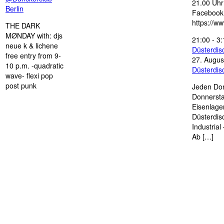
21.00 Uhr 
Berlin
Facebook
https://w
THE DARK
MØNDAY with: djs
21:00
-
3:
neue k & lichene
Düsterdi
free entry from 9-
27. Augus
10 p.m. -quadratic
Düsterdi
wave- flexi pop
post punk
Jeden Don
Donnersta
Eisenlage
Düsterdis
Industria
Ab […]