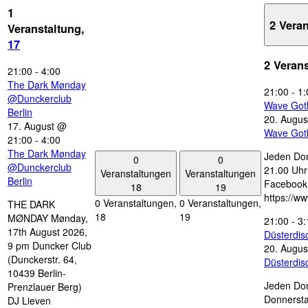
1
2 Vera
Veranstaltung,
17
2 Veran
21:00
-
4:00
The Dark Mønday
21:00
-
1:
@Dunckerclub
Wave Got
Berlin
20. Augus
17. August @
Wave Got
21:00
-
4:00
The Dark Mønday
Jeden Don
0
0
@Dunckerclub
21.00 Uhr 
Veranstaltungen
Veranstaltungen
Berlin
Facebook
18
19
https://w
0 Veranstaltungen,
0 Veranstaltungen,
THE DARK
18
19
MØNDAY Mønday,
21:00
-
3:
17th August 2026,
Düsterdi
9 pm Duncker Club
20. Augus
(Dunckerstr. 64,
Düsterdi
10439 Berlin-
Jeden Don
Prenzlauer Berg)
Donnersta
DJ Lieven