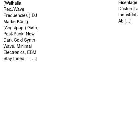
Eisenlage
(Walhalla
Düsterdis
Rec./Wave
Industria
Frequencies ) DJ
Ab […]
Markø König
(Angstpøp ) Gøth,
Pøst-Punk, New
Dark Cøld Synth
Wave, Minimal
Electrønics, EBM
Stay tuned: – […]