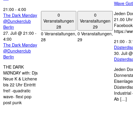
Wave Got
21:00
-
4:00
Jeden Don
0
0
The Dark Mønday
21.00 Uhr 
Veranstaltungen
Veranstaltungen
@Dunckerclub
Facebook
28
29
Berlin
https://w
27. Juli @ 21:00
-
0 Veranstaltungen,
0 Veranstaltungen,
4:00
28
29
21:00
-
3:
The Dark Mønday
Düsterdi
@Dunckerclub
30. Juli 
Berlin
Düsterdi
THE DARK
Jeden Don
MØNDAY with: Djs
Donnersta
Neue K & Lichene
Eisenlage
bis 22 Uhr Eintritt
Düsterdis
frei! -quadratic
Industria
wave- flexi pop
Ab […]
post punk