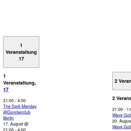
1
Veranstaltung
17
1
2 Vera
Veranstaltung,
17
2 Veran
21:00
-
4:00
The Dark Mønday
21:00
-
1:
@Dunckerclub
Wave Got
Berlin
20. Augus
17. August @
Wave Got
21:00
-
4:00