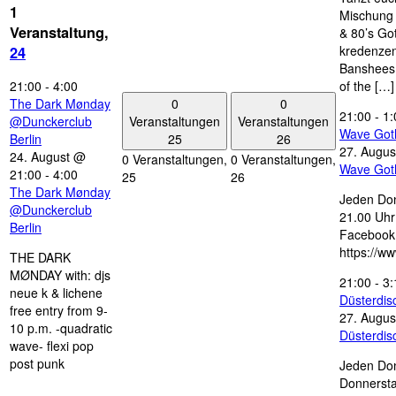
1
Mischung 
Veranstaltung,
& 80’s Go
kredenzen
24
Banshees,
21:00
-
4:00
of the […]
0
0
The Dark Mønday
21:00
-
1:
Veranstaltungen
Veranstaltungen
@Dunckerclub
Wave Got
25
26
Berlin
27. Augus
24. August @
0 Veranstaltungen,
0 Veranstaltungen,
Wave Got
21:00
-
4:00
25
26
The Dark Mønday
Jeden Don
@Dunckerclub
21.00 Uhr 
Berlin
Facebook
https://w
THE DARK
MØNDAY with: djs
21:00
-
3:
neue k & lichene
Düsterdi
free entry from 9-
27. Augus
10 p.m. -quadratic
Düsterdi
wave- flexi pop
post punk
Jeden Don
Donnersta