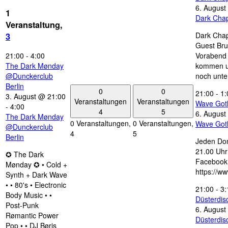
6. August
1
Dark Chap
Veranstaltung,
Dark Chap
3
Guest Bru
21:00
-
4:00
Vorabend 
The Dark Mønday
kommen u
@Dunckerclub
noch unte
Berlin
0
0
21:00
-
1:
3. August @ 21:00
Veranstaltungen
Veranstaltungen
Wave Got
-
4:00
4
5
6. August
The Dark Mønday
0 Veranstaltungen,
0 Veranstaltungen,
Wave Got
@Dunckerclub
4
5
Berlin
Jeden Don
21.00 Uhr 
✪ The Dark
Facebook
Mønday ✪ • Cold +
https://w
Synth + Dark Wave
• • 80's • Electronic
21:00
-
3:
Body Music • •
Düsterdi
Post-Punk
6. August
Rømantic Power
Düsterdi
Pop • • DJ Børis