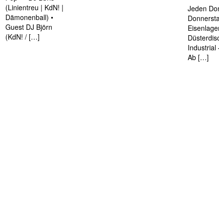
(Linientreu | KdN! |
Jeden Don
Dämonenball) •
Donnersta
Guest DJ Björn
Eisenlage
(KdN! / […]
Düsterdis
Industria
Ab […]