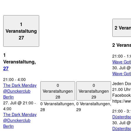
1
2 Vera
Veranstaltung
27
2 Veran
1
21:00
-
1:
Veranstaltung,
Wave Got
30. Juli 
27
Wave Got
21:00
-
4:00
Jeden Don
0
0
The Dark Mønday
21.00 Uhr 
Veranstaltungen
Veranstaltungen
@Dunckerclub
Facebook
28
29
Berlin
https://w
27. Juli @ 21:00
-
0 Veranstaltungen,
0 Veranstaltungen,
4:00
28
29
21:00
-
3:
The Dark Mønday
Düsterdi
@Dunckerclub
30. Juli 
Berlin
Düsterdi