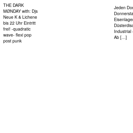
THE DARK
Jeden Don
MØNDAY with: Djs
Donnersta
Neue K & Lichene
Eisenlage
bis 22 Uhr Eintritt
Düsterdis
frei! -quadratic
Industria
wave- flexi pop
Ab […]
post punk