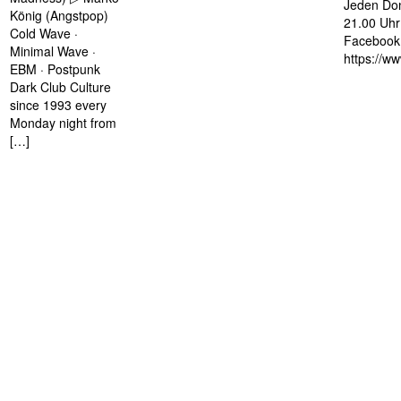
Jeden Don
König (Angstpop)
21.00 Uhr 
Cold Wave ·
Facebook 
Minimal Wave ·
https://w
EBM · Postpunk
Dark Club Culture
since 1993 every
Monday night from
[…]