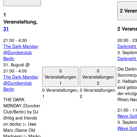
2 Vera
1
Veranstaltung,
31
2 Veran
21:00
-
4:00
20:00
-
23
The Dark Mønday
Darknigh
@Dunckerclub
3. Septe
Berlin
Darknigh
31. August @
Die Darkn
0
0
21:00
-
4:00
Sommerpau
Veranstaltungen
Veranstaltungen
The Dark Mønday
2. Halbjah
1
2
@Dunckerclub
sind gebün
Berlin
0 Veranstaltungen,
0 Veranstaltungen,
der einzi
1
2
THE DARK
Rhein-Nec
MØNDAY (Duncker
21:00
-
1:
Club/Berlin) by DJ
Wave Got
Ørlög and friends
3. Septe
on decks: ▷ Uwe
Wave Got
Marx (Same Old
Madness) ▷ Marko