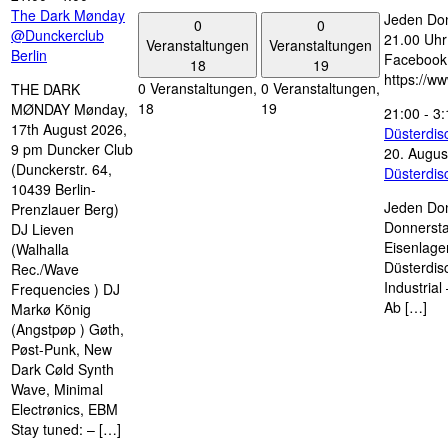
The Dark Mønday
Jeden Don
0
0
@Dunckerclub
21.00 Uhr 
Veranstaltungen
Veranstaltungen
Berlin
Facebook
18
19
https://w
0 Veranstaltungen,
0 Veranstaltungen,
THE DARK
18
19
MØNDAY Mønday,
21:00
-
3:
17th August 2026,
Düsterdi
9 pm Duncker Club
20. Augus
(Dunckerstr. 64,
Düsterdi
10439 Berlin-
Jeden Don
Prenzlauer Berg)
Donnersta
DJ Lieven
Eisenlage
(Walhalla
Düsterdis
Rec./Wave
Industria
Frequencies ) DJ
Ab […]
Markø König
(Angstpøp ) Gøth,
Pøst-Punk, New
Dark Cøld Synth
Wave, Minimal
Electrønics, EBM
Stay tuned: – […]