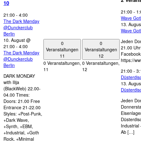
10
21:00
-
1:
21:00
-
4:00
Wave Got
The Dark Mønday
13. Augus
@Dunckerclub
Wave Got
Berlin
10. August @
Jeden Don
0
0
21:00
-
4:00
21.00 Uhr 
Veranstaltungen
Veranstaltungen
The Dark Mønday
Facebook
11
12
@Dunckerclub
https://w
0 Veranstaltungen,
0 Veranstaltungen,
Berlin
11
12
21:00
-
3:
DARK MONDAY
Düsterdi
with Ilija
13. Augus
(BlackWeb) 22.00-
Düsterdi
04.00 Times:
Jeden Don
Doors: 21.00 Free
Donnersta
Entrance 21-22.00
Eisenlage
Styles: +Post-Punk,
Düsterdis
+Dark Wave,
Industria
+Synth, +EBM,
Ab […]
+Industrial, +Goth
Rock, +Minimal