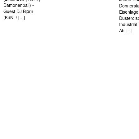
Dämonenball) •
Donnersta
Guest DJ Björn
Eisenlage
(KdN! / […]
Düsterdis
Industria
Ab […]