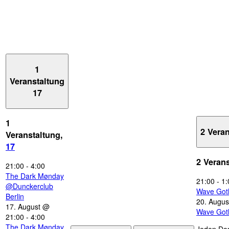
1
Veranstaltung
17
1
2 Vera
Veranstaltung,
17
2 Veran
21:00
-
4:00
The Dark Mønday
21:00
-
1:
@Dunckerclub
Wave Got
Berlin
20. Augus
17. August @
Wave Got
21:00
-
4:00
The Dark Mønday