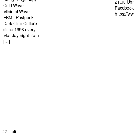
21.00 Uhr 
Cold Wave ·
Facebook 
Minimal Wave ·
https://w
EBM · Postpunk
Dark Club Culture
since 1993 every
Monday night from
[…]
27. Juli