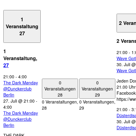
1
2 Vera
Veranstaltung
27
2 Veran
1
21:00
-
1:
Veranstaltung,
Wave Got
30. Juli 
27
Wave Got
21:00
-
4:00
Jeden Don
0
0
The Dark Mønday
21.00 Uhr 
Veranstaltungen
Veranstaltungen
@Dunckerclub
Facebook
28
29
Berlin
https://w
27. Juli @ 21:00
-
0 Veranstaltungen,
0 Veranstaltungen,
4:00
28
29
21:00
-
3:
The Dark Mønday
Düsterdi
@Dunckerclub
30. Juli 
Berlin
Düsterdi
THE DARK