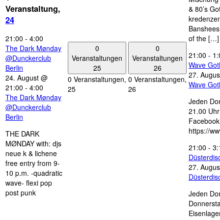
Veranstaltung,
& 80’s Go
kredenzen
24
Banshees,
21:00
-
4:00
of the […]
0
0
The Dark Mønday
21:00
-
1:
Veranstaltungen
Veranstaltungen
@Dunckerclub
Wave Got
25
26
Berlin
27. Augus
24. August @
0 Veranstaltungen,
0 Veranstaltungen,
Wave Got
21:00
-
4:00
25
26
The Dark Mønday
Jeden Don
@Dunckerclub
21.00 Uhr 
Berlin
Facebook
https://w
THE DARK
MØNDAY with: djs
21:00
-
3:
neue k & lichene
Düsterdi
free entry from 9-
27. Augus
10 p.m. -quadratic
Düsterdi
wave- flexi pop
post punk
Jeden Don
Donnersta
Eisenlage