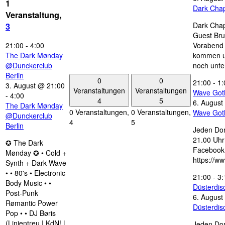
1
Dark Chap
Veranstaltung,
Dark Chap
3
Guest Bru
21:00
-
4:00
Vorabend 
The Dark Mønday
kommen u
@Dunckerclub
noch unte
Berlin
0
0
21:00
-
1:
3. August @ 21:00
Veranstaltungen
Veranstaltungen
Wave Got
-
4:00
4
5
6. August
The Dark Mønday
0 Veranstaltungen,
0 Veranstaltungen,
Wave Got
@Dunckerclub
4
5
Berlin
Jeden Don
21.00 Uhr 
✪ The Dark
Facebook
Mønday ✪ • Cold +
https://w
Synth + Dark Wave
• • 80's • Electronic
21:00
-
3:
Body Music • •
Düsterdi
Post-Punk
6. August
Rømantic Power
Düsterdi
Pop • • DJ Børis
(Linientreu | KdN! |
Jeden Don