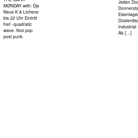
Jeden Don
MØNDAY with: Djs
Donnersta
Neue K & Lichene
Eisenlage
bis 22 Uhr Eintritt
Düsterdis
frei! -quadratic
Industria
wave- flexi pop
Ab […]
post punk