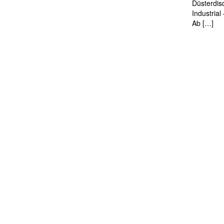
Düsterdis
Industria
Ab […]