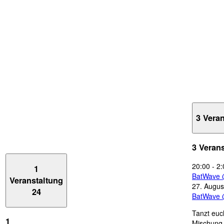
3 Vera
3 Veran
20:00
-
2:
1
BatWave 
Veranstaltung
27. Augus
24
BatWave 
Tanzt euc
1
Mischung 