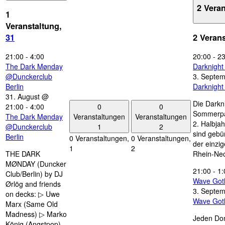
2 Vera
1
Veranstaltung,
31
2 Veran
21:00
-
4:00
20:00
-
23
The Dark Mønday
Darknigh
@Dunckerclub
3. Septe
Berlin
Darknigh
31. August @
Die Darkn
0
0
21:00
-
4:00
Sommerpau
Veranstaltungen
Veranstaltungen
The Dark Mønday
2. Halbjah
1
2
@Dunckerclub
sind gebün
Berlin
0 Veranstaltungen,
0 Veranstaltungen,
der einzi
1
2
THE DARK
Rhein-Nec
MØNDAY (Duncker
21:00
-
1:
Club/Berlin) by DJ
Wave Got
Ørlög and friends
3. Septe
on decks: ▷ Uwe
Wave Got
Marx (Same Old
Madness) ▷ Marko
Jeden Don
König (Angstpop)