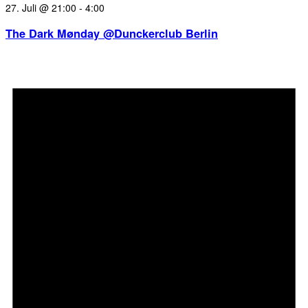
27. Juli @ 21:00
-
4:00
The Dark Mønday @Dunckerclub Berlin