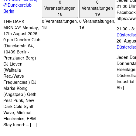
Jeden Don
0
0
@Dunckerclub
21.00 Uhr 
Veranstaltungen
Veranstaltungen
Berlin
Facebook
18
19
https://w
0 Veranstaltungen,
0 Veranstaltungen,
THE DARK
18
19
MØNDAY Mønday,
21:00
-
3:
17th August 2026,
Düsterdi
9 pm Duncker Club
20. Augus
(Dunckerstr. 64,
Düsterdi
10439 Berlin-
Jeden Don
Prenzlauer Berg)
Donnersta
DJ Lieven
Eisenlage
(Walhalla
Düsterdis
Rec./Wave
Industria
Frequencies ) DJ
Ab […]
Markø König
(Angstpøp ) Gøth,
Pøst-Punk, New
Dark Cøld Synth
Wave, Minimal
Electrønics, EBM
Stay tuned: – […]