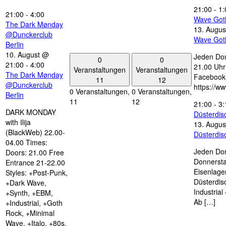
21:00
-
1:
21:00
-
4:00
Wave Got
The Dark Mønday
13. Augus
@Dunckerclub
Wave Got
Berlin
10. August @
Jeden Don
0
0
21:00
-
4:00
21.00 Uhr 
Veranstaltungen
Veranstaltungen
The Dark Mønday
Facebook
11
12
@Dunckerclub
https://w
0 Veranstaltungen,
0 Veranstaltungen,
Berlin
11
12
21:00
-
3:
DARK MONDAY
Düsterdi
with Ilija
13. Augus
(BlackWeb) 22.00-
Düsterdi
04.00 Times:
Jeden Don
Doors: 21.00 Free
Donnersta
Entrance 21-22.00
Eisenlage
Styles: +Post-Punk,
Düsterdis
+Dark Wave,
Industria
+Synth, +EBM,
Ab […]
+Industrial, +Goth
Rock, +Minimal
Wave, +Italo, +80s,