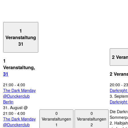
1
Veranstaltung
31
2 Vera
1
Veranstaltung,
31
2 Veran
21:00
-
4:00
20:00
-
23
The Dark Mønday
Darknigh
@Dunckerclub
3. Septe
Berlin
Darknigh
31. August @
Die Darkn
0
0
21:00
-
4:00
Sommerpau
Veranstaltungen
Veranstaltungen
The Dark Mønday
2. Halbjah
1
2
@Dunckerclub