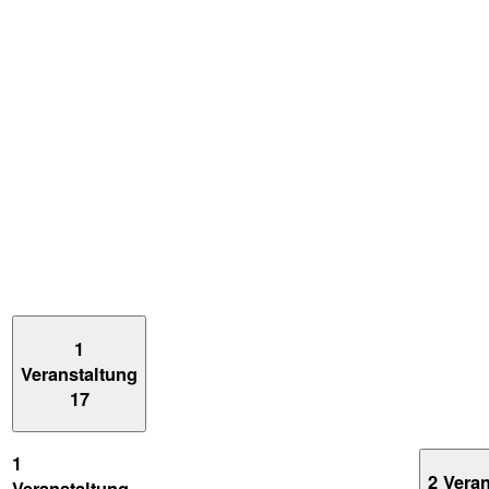
1
Veranstaltung
17
1
2 Vera
Veranstaltung,