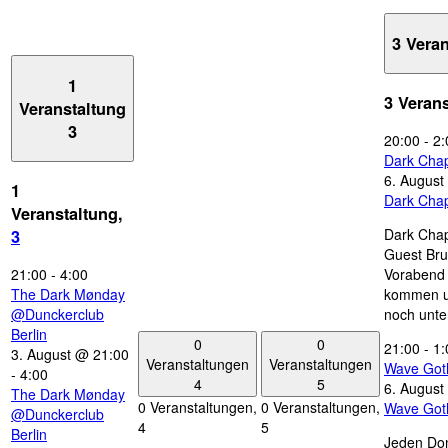
3 Vera
1
3 Veran
Veranstaltung
3
20:00
-
2:
Dark Chap
6. August
1
Dark Chap
Veranstaltung,
Dark Chap
3
Guest Bru
21:00
-
4:00
Vorabend 
The Dark Mønday
kommen u
@Dunckerclub
noch unte
Berlin
0
0
21:00
-
1:
3. August @ 21:00
Veranstaltungen
Veranstaltungen
Wave Got
-
4:00
4
5
6. August
The Dark Mønday
0 Veranstaltungen,
0 Veranstaltungen,
Wave Got
@Dunckerclub
4
5
Berlin
Jeden Don