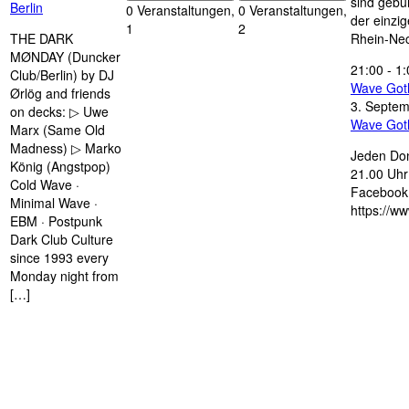
sind gebün
Berlin
0 Veranstaltungen,
0 Veranstaltungen,
der einzi
1
2
THE DARK
Rhein-Nec
MØNDAY (Duncker
21:00
-
1:
Club/Berlin) by DJ
Wave Got
Ørlög and friends
3. Septe
on decks: ▷ Uwe
Wave Got
Marx (Same Old
Madness) ▷ Marko
Jeden Don
König (Angstpop)
21.00 Uhr 
Cold Wave ·
Facebook 
Minimal Wave ·
https://w
EBM · Postpunk
Dark Club Culture
since 1993 every
Monday night from
[…]