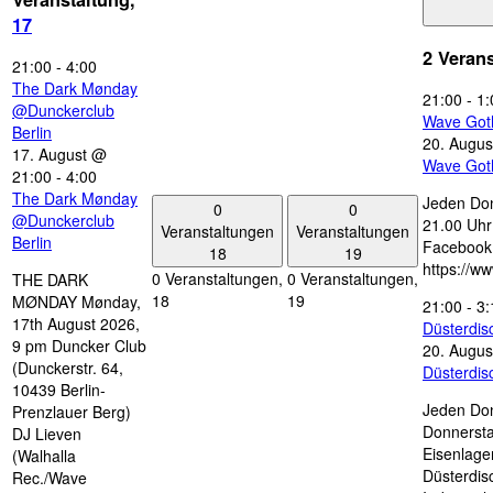
17
2 Veran
21:00
-
4:00
The Dark Mønday
21:00
-
1:
@Dunckerclub
Wave Got
Berlin
20. Augus
17. August @
Wave Got
21:00
-
4:00
The Dark Mønday
Jeden Don
0
0
@Dunckerclub
21.00 Uhr 
Veranstaltungen
Veranstaltungen
Berlin
Facebook
18
19
https://w
0 Veranstaltungen,
0 Veranstaltungen,
THE DARK
18
19
MØNDAY Mønday,
21:00
-
3:
17th August 2026,
Düsterdi
9 pm Duncker Club
20. Augus
(Dunckerstr. 64,
Düsterdi
10439 Berlin-
Jeden Don
Prenzlauer Berg)
Donnersta
DJ Lieven
Eisenlage
(Walhalla
Düsterdis
Rec./Wave