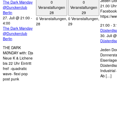
Jeden Don
0
0
The Dark Mønday
21.00 Uhr 
Veranstaltungen
Veranstaltungen
@Dunckerclub
Facebook
28
29
Berlin
https://w
27. Juli @ 21:00
-
0 Veranstaltungen,
0 Veranstaltungen,
4:00
28
29
21:00
-
3:
The Dark Mønday
Düsterdi
@Dunckerclub
30. Juli 
Berlin
Düsterdi
THE DARK
Jeden Don
MØNDAY with: Djs
Donnersta
Neue K & Lichene
Eisenlage
bis 22 Uhr Eintritt
Düsterdis
frei! -quadratic
Industria
wave- flexi pop
Ab […]
post punk