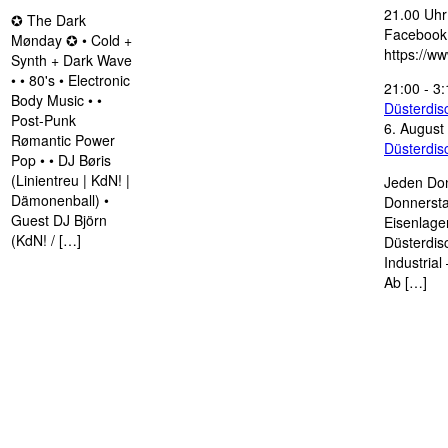
21.00 Uhr 
✪ The Dark
Facebook
Mønday ✪ • Cold +
https://w
Synth + Dark Wave
• • 80's • Electronic
21:00
-
3:
Body Music • •
Düsterdi
Post-Punk
6. August
Rømantic Power
Düsterdi
Pop • • DJ Børis
(Linientreu | KdN! |
Jeden Don
Dämonenball) •
Donnersta
Guest DJ Björn
Eisenlage
(KdN! / […]
Düsterdis
Industria
Ab […]