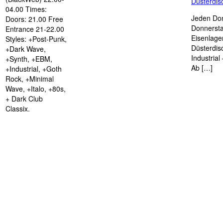
Düsterdi
04.00 Times:
Jeden Don
Doors: 21.00 Free
Donnersta
Entrance 21-22.00
Eisenlage
Styles: +Post-Punk,
Düsterdis
+Dark Wave,
Industria
+Synth, +EBM,
Ab […]
+Industrial, +Goth
Rock, +Minimal
Wave, +Italo, +80s,
+ Dark Club
Classix.