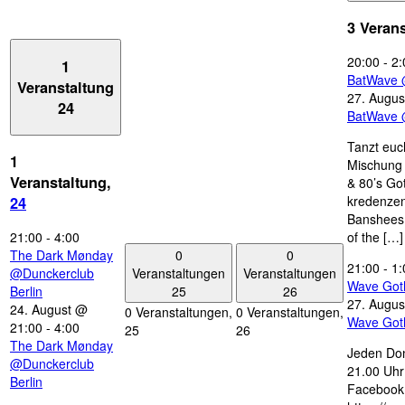
3 Veran
20:00
-
2:
1
BatWave 
Veranstaltung
27. Augus
24
BatWave 
Tanzt euc
1
Mischung 
Veranstaltung,
& 80’s Go
kredenzen
24
Banshees,
21:00
-
4:00
of the […]
0
0
The Dark Mønday
21:00
-
1:
Veranstaltungen
Veranstaltungen
@Dunckerclub
Wave Got
25
26
Berlin
27. Augus
24. August @
0 Veranstaltungen,
0 Veranstaltungen,
Wave Got
21:00
-
4:00
25
26
The Dark Mønday
Jeden Don
@Dunckerclub
21.00 Uhr 
Berlin
Facebook