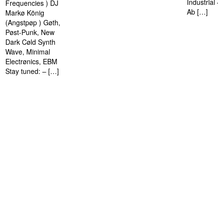
Industria
Frequencies ) DJ
Ab […]
Markø König
(Angstpøp ) Gøth,
Pøst-Punk, New
Dark Cøld Synth
Wave, Minimal
Electrønics, EBM
Stay tuned: – […]