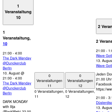
1
Veranstaltung
10
2 Vera
1
Veranstaltung,
2 Veran
10
21:00
-
1:
21:00
-
4:00
Wave Got
The Dark Mønday
13. Augus
@Dunckerclub
Wave Got
Berlin
10. August @
Jeden Don
0
0
21:00
-
4:00
21.00 Uhr 
Veranstaltungen
Veranstaltungen
The Dark Mønday
Facebook
11
12
@Dunckerclub
https://w
0 Veranstaltungen,
0 Veranstaltungen,
Berlin
11
12
21:00
-
3:
DARK MONDAY
Düsterdi
with Ilija
13. Augus
(BlackWeb) 22.00-