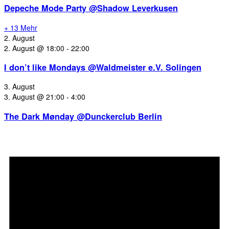
Depeche Mode Party @Shadow Leverkusen
+ 13 Mehr
2. August
2. August @ 18:00
-
22:00
I don’t like Mondays @Waldmeister e.V. Solingen
3. August
3. August @ 21:00
-
4:00
The Dark Mønday @Dunckerclub Berlin