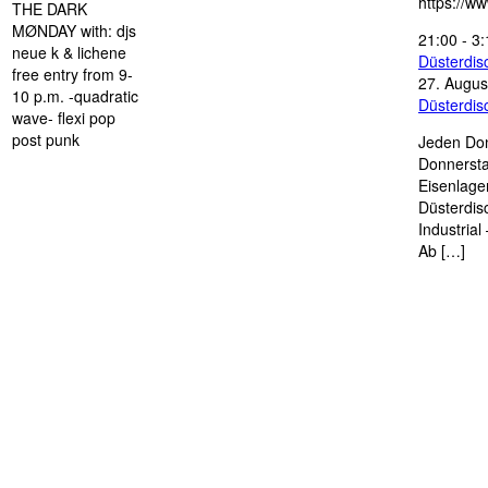
https://w
THE DARK
MØNDAY with: djs
21:00
-
3:
neue k & lichene
Düsterdi
free entry from 9-
27. Augus
10 p.m. -quadratic
Düsterdi
wave- flexi pop
post punk
Jeden Don
Donnersta
Eisenlage
Düsterdis
Industria
Ab […]