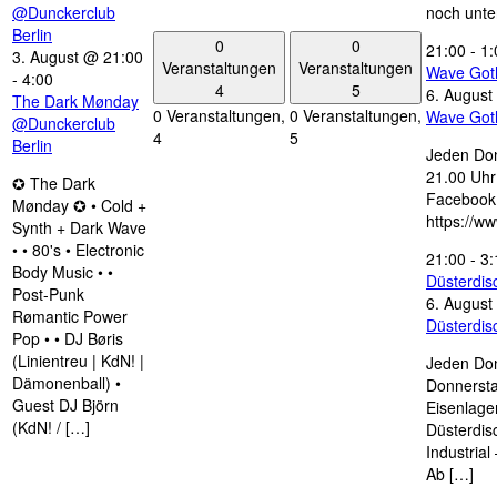
@Dunckerclub
noch unte
Berlin
0
0
21:00
-
1:
3. August @ 21:00
Veranstaltungen
Veranstaltungen
Wave Got
-
4:00
4
5
6. August
The Dark Mønday
0 Veranstaltungen,
0 Veranstaltungen,
Wave Got
@Dunckerclub
4
5
Berlin
Jeden Don
21.00 Uhr 
✪ The Dark
Facebook
Mønday ✪ • Cold +
https://w
Synth + Dark Wave
• • 80's • Electronic
21:00
-
3:
Body Music • •
Düsterdi
Post-Punk
6. August
Rømantic Power
Düsterdi
Pop • • DJ Børis
(Linientreu | KdN! |
Jeden Don
Dämonenball) •
Donnersta
Guest DJ Björn
Eisenlage
(KdN! / […]
Düsterdis
Industria
Ab […]