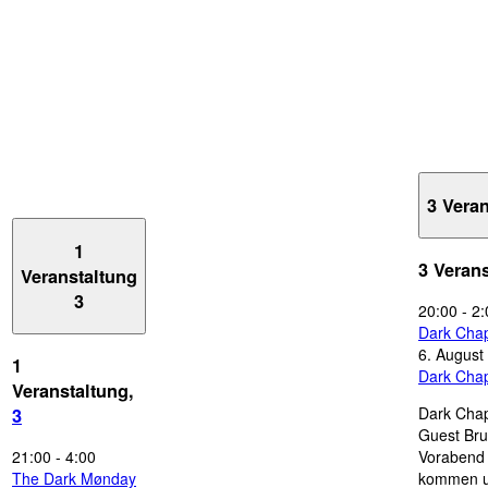
3 Vera
1
3 Veran
Veranstaltung
3
20:00
-
2:
Dark Chap
6. August
1
Dark Chap
Veranstaltung,
Dark Chap
3
Guest Bru
21:00
-
4:00
Vorabend 
The Dark Mønday
kommen u