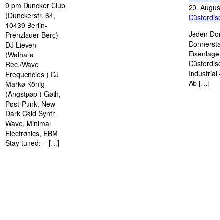
9 pm Duncker Club
20. Augus
(Dunckerstr. 64,
Düsterdi
10439 Berlin-
Jeden Don
Prenzlauer Berg)
Donnersta
DJ Lieven
Eisenlage
(Walhalla
Düsterdis
Rec./Wave
Industria
Frequencies ) DJ
Ab […]
Markø König
(Angstpøp ) Gøth,
Pøst-Punk, New
Dark Cøld Synth
Wave, Minimal
Electrønics, EBM
Stay tuned: – […]