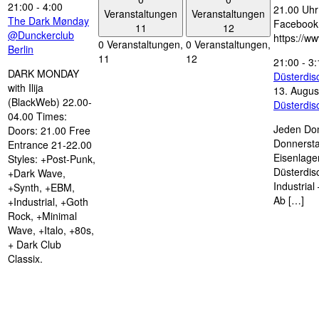
21:00
-
4:00
21.00 Uhr 
Veranstaltungen
Veranstaltungen
The Dark Mønday
Facebook
11
12
@Dunckerclub
https://w
0 Veranstaltungen,
0 Veranstaltungen,
Berlin
11
12
21:00
-
3:
DARK MONDAY
Düsterdi
with Ilija
13. Augus
(BlackWeb) 22.00-
Düsterdi
04.00 Times:
Jeden Don
Doors: 21.00 Free
Donnersta
Entrance 21-22.00
Eisenlage
Styles: +Post-Punk,
Düsterdis
+Dark Wave,
Industria
+Synth, +EBM,
Ab […]
+Industrial, +Goth
Rock, +Minimal
Wave, +Italo, +80s,
+ Dark Club
Classix.