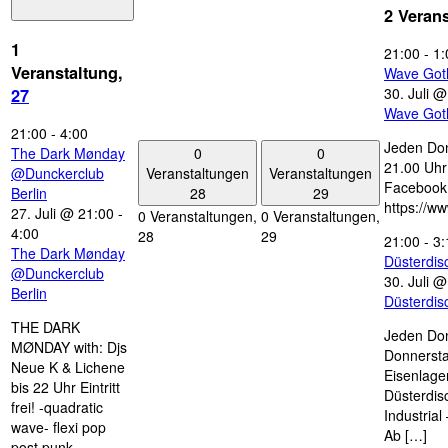
2 Veran
1
21:00
-
1:
Veranstaltung,
Wave Got
30. Juli 
27
Wave Got
21:00
-
4:00
Jeden Don
0
0
The Dark Mønday
21.00 Uhr 
Veranstaltungen
Veranstaltungen
@Dunckerclub
Facebook
28
29
Berlin
https://w
27. Juli @ 21:00
-
0 Veranstaltungen,
0 Veranstaltungen,
4:00
28
29
21:00
-
3:
The Dark Mønday
Düsterdi
@Dunckerclub
30. Juli 
Berlin
Düsterdi
THE DARK
Jeden Don
MØNDAY with: Djs
Donnersta
Neue K & Lichene
Eisenlage
bis 22 Uhr Eintritt
Düsterdis
frei! -quadratic
Industria
wave- flexi pop
Ab […]
post punk