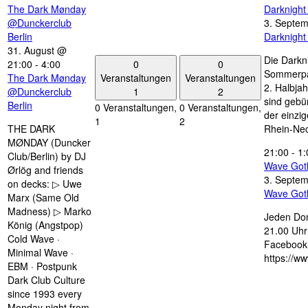
The Dark Mønday
Darknigh
@Dunckerclub
3. Septe
Berlin
Darknigh
31. August @
Die Darkn
0
0
21:00
-
4:00
Sommerpau
Veranstaltungen
Veranstaltungen
The Dark Mønday
2. Halbjah
1
2
@Dunckerclub
sind gebün
Berlin
0 Veranstaltungen,
0 Veranstaltungen,
der einzi
1
2
THE DARK
Rhein-Nec
MØNDAY (Duncker
21:00
-
1:
Club/Berlin) by DJ
Wave Got
Ørlög and friends
3. Septe
on decks: ▷ Uwe
Wave Got
Marx (Same Old
Madness) ▷ Marko
Jeden Don
König (Angstpop)
21.00 Uhr 
Cold Wave ·
Facebook 
Minimal Wave ·
https://w
EBM · Postpunk
Dark Club Culture
since 1993 every
Monday night from