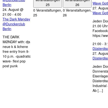
Wave Got
25
26
Berlin
27. Augus
24. August @
0 Veranstaltungen,
0 Veranstaltungen,
Wave Got
21:00
-
4:00
25
26
The Dark Mønday
Jeden Don
@Dunckerclub
21.00 Uhr 
Berlin
Facebook
https://w
THE DARK
MØNDAY with: djs
21:00
-
3:
neue k & lichene
Düsterdi
free entry from 9-
27. Augus
10 p.m. -quadratic
Düsterdi
wave- flexi pop
post punk
Jeden Don
Donnersta
Eisenlage
Düsterdis
Industria
Ab […]