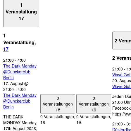
1
Veranstaltung
17
1
2 Vera
Veranstaltung,
17
2 Veran
21:00
-
4:00
The Dark Mønday
21:00
-
1:
@Dunckerclub
Wave Got
Berlin
20. Augus
17. August @
Wave Got
21:00
-
4:00
The Dark Mønday
Jeden Don
0
0
@Dunckerclub
21.00 Uhr 
Veranstaltungen
Veranstaltungen
Berlin
Facebook
18
19
https://w
0 Veranstaltungen,
0 Veranstaltungen,
THE DARK
18
19
MØNDAY Mønday,
21:00
-
3:
17th August 2026,
Düsterdi