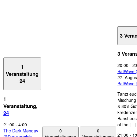
3 Vera
3 Veran
20:00
-
2:
1
BatWave 
Veranstaltung
27. Augus
24
BatWave 
Tanzt euc
1
Mischung 
Veranstaltung,
& 80’s Go
kredenzen
24
Banshees,
21:00
-
4:00
of the […]
0
0
The Dark Mønday
21:00
-
1:
Veranstaltungen
Veranstaltungen
@Dunckerclub