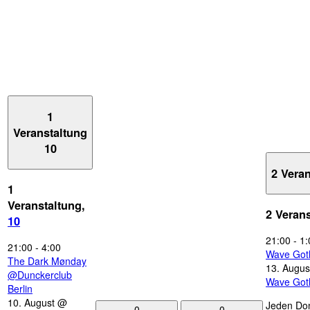
1
Veranstaltung
10
2 Vera
1
Veranstaltung,
2 Veran
10
21:00
-
1:
21:00
-
4:00
Wave Got
The Dark Mønday
13. Augus
@Dunckerclub
Wave Got
Berlin
10. August @
Jeden Don
0
0