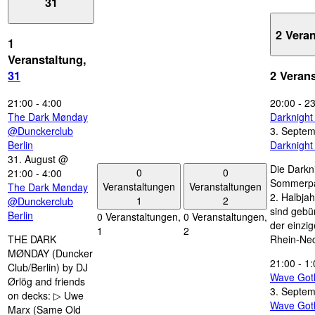
31
2 Vera
1
Veranstaltung,
31
2 Veran
21:00
-
4:00
20:00
-
23
The Dark Mønday
Darknigh
@Dunckerclub
3. Septe
Berlin
Darknigh
31. August @
Die Darkn
0
0
21:00
-
4:00
Sommerpau
Veranstaltungen
Veranstaltungen
The Dark Mønday
2. Halbjah
1
2
@Dunckerclub
sind gebün
Berlin
0 Veranstaltungen,
0 Veranstaltungen,
der einzi
1
2
THE DARK
Rhein-Nec
MØNDAY (Duncker
21:00
-
1:
Club/Berlin) by DJ
Wave Got
Ørlög and friends
3. Septe
on decks: ▷ Uwe
Wave Got
Marx (Same Old