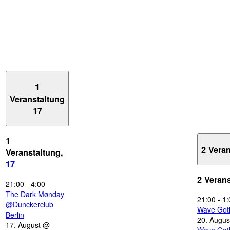
1
Veranstaltung
17
1
2 Vera
Veranstaltung,
17
2 Veran
21:00
-
4:00
The Dark Mønday
21:00
-
1:
@Dunckerclub
Wave Got
Berlin
20. Augus
17. August @
Wave Got