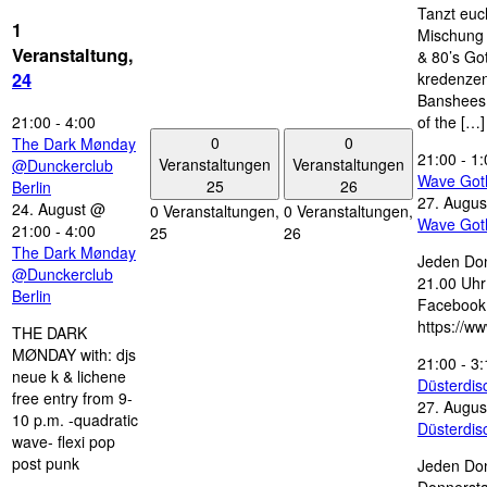
Tanzt euc
1
Mischung 
Veranstaltung,
& 80’s Go
kredenzen
24
Banshees,
21:00
-
4:00
of the […]
0
0
The Dark Mønday
21:00
-
1:
Veranstaltungen
Veranstaltungen
@Dunckerclub
Wave Got
25
26
Berlin
27. Augus
24. August @
0 Veranstaltungen,
0 Veranstaltungen,
Wave Got
21:00
-
4:00
25
26
The Dark Mønday
Jeden Don
@Dunckerclub
21.00 Uhr 
Berlin
Facebook
https://w
THE DARK
MØNDAY with: djs
21:00
-
3:
neue k & lichene
Düsterdi
free entry from 9-
27. Augus
10 p.m. -quadratic
Düsterdi
wave- flexi pop
post punk
Jeden Don
Donnersta