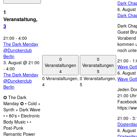
Dark Chap
6. August
1
Dark Chap
Veranstaltung,
Dark Chap
3
Guest Bru
21:00
-
4:00
Vorabend 
The Dark Mønday
kommen u
@Dunckerclub
noch unte
Berlin
0
0
21:00
-
1:
3. August @ 21:00
Veranstaltungen
Veranstaltungen
Wave Got
-
4:00
4
5
6. August
The Dark Mønday
0 Veranstaltungen,
0 Veranstaltungen,
Wave Got
@Dunckerclub
4
5
Berlin
Jeden Don
21.00 Uhr 
✪ The Dark
Facebook
Mønday ✪ • Cold +
https://w
Synth + Dark Wave
• • 80's • Electronic
21:00
-
3:
Body Music • •
Düsterdi
Post-Punk
6. August
Rømantic Power
Düsterdi