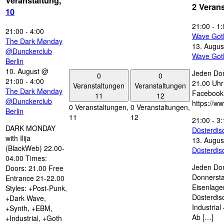
Veranstaltung,
2 Veran
10
21:00
-
1:
21:00
-
4:00
Wave Got
The Dark Mønday
13. Augus
@Dunckerclub
Wave Got
Berlin
10. August @
Jeden Don
0
0
21:00
-
4:00
21.00 Uhr 
Veranstaltungen
Veranstaltungen
The Dark Mønday
Facebook
11
12
@Dunckerclub
https://w
0 Veranstaltungen,
0 Veranstaltungen,
Berlin
11
12
21:00
-
3:
DARK MONDAY
Düsterdi
with Ilija
13. Augus
(BlackWeb) 22.00-
Düsterdi
04.00 Times:
Jeden Don
Doors: 21.00 Free
Donnersta
Entrance 21-22.00
Eisenlage
Styles: +Post-Punk,
Düsterdis
+Dark Wave,
Industria
+Synth, +EBM,
Ab […]
+Industrial, +Goth