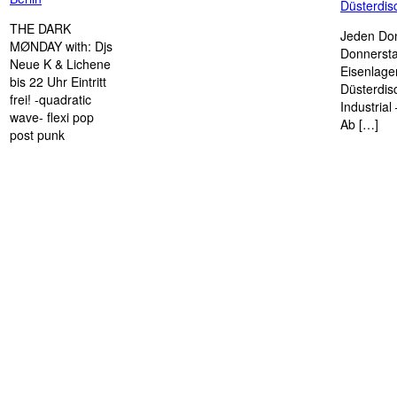
Düsterdi
THE DARK
Jeden Don
MØNDAY with: Djs
Donnersta
Neue K & Lichene
Eisenlage
bis 22 Uhr Eintritt
Düsterdis
frei! -quadratic
Industria
wave- flexi pop
Ab […]
post punk