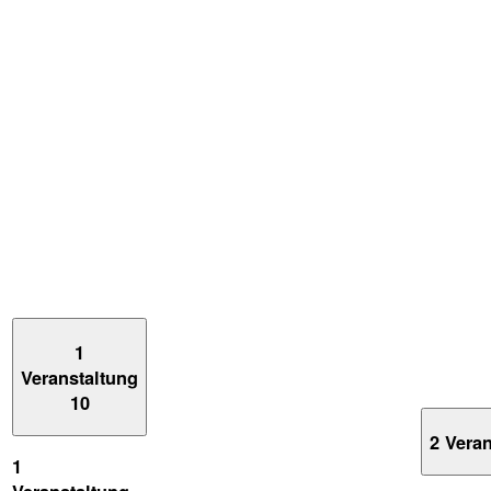
1
Veranstaltung
10
2 Vera
1