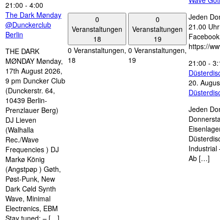
21:00
-
4:00
The Dark Mønday
Jeden Don
0
0
@Dunckerclub
21.00 Uhr 
Veranstaltungen
Veranstaltungen
Berlin
Facebook
18
19
https://w
0 Veranstaltungen,
0 Veranstaltungen,
THE DARK
18
19
MØNDAY Mønday,
21:00
-
3:
17th August 2026,
Düsterdi
9 pm Duncker Club
20. Augus
(Dunckerstr. 64,
Düsterdi
10439 Berlin-
Jeden Don
Prenzlauer Berg)
Donnersta
DJ Lieven
Eisenlage
(Walhalla
Düsterdis
Rec./Wave
Industria
Frequencies ) DJ
Ab […]
Markø König
(Angstpøp ) Gøth,
Pøst-Punk, New
Dark Cøld Synth
Wave, Minimal
Electrønics, EBM
Stay tuned: – […]