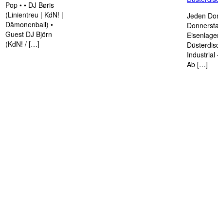
Pop • • DJ Børis
(Linientreu | KdN! |
Jeden Don
Dämonenball) •
Donnersta
Guest DJ Björn
Eisenlage
(KdN! / […]
Düsterdis
Industria
Ab […]