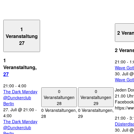
1
2 Vera
Veranstaltung
27
2 Veran
1
21:00
-
1:
Veranstaltung,
Wave Got
30. Juli 
27
Wave Got
21:00
-
4:00
Jeden Don
0
0
The Dark Mønday
21.00 Uhr 
Veranstaltungen
Veranstaltungen
@Dunckerclub
Facebook
28
29
Berlin
https://w
27. Juli @ 21:00
-
0 Veranstaltungen,
0 Veranstaltungen,
4:00
28
29
21:00
-
3:
The Dark Mønday
Düsterdi
@Dunckerclub
30. Juli 
Berlin