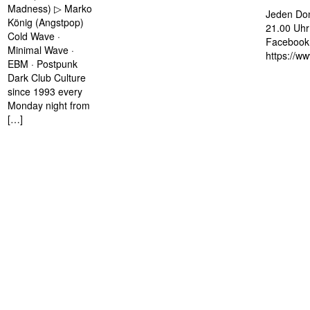
Madness) ▷ Marko
Jeden Don
König (Angstpop)
21.00 Uhr 
Cold Wave ·
Facebook 
Minimal Wave ·
https://w
EBM · Postpunk
Dark Club Culture
since 1993 every
Monday night from
[…]