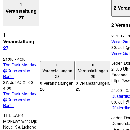
1
2 Vera
Veranstaltung
27
2 Veran
1
21:00
-
1:
Veranstaltung,
Wave Got
30. Juli 
27
Wave Got
21:00
-
4:00
Jeden Don
0
0
The Dark Mønday
21.00 Uhr 
Veranstaltungen
Veranstaltungen
@Dunckerclub
Facebook
28
29
Berlin
https://w
27. Juli @ 21:00
-
0 Veranstaltungen,
0 Veranstaltungen,
4:00
28
29
21:00
-
3:
The Dark Mønday
Düsterdi
@Dunckerclub
30. Juli 
Berlin
Düsterdi
THE DARK
Jeden Don
MØNDAY with: Djs
Donnersta
Neue K & Lichene
Eisenlage