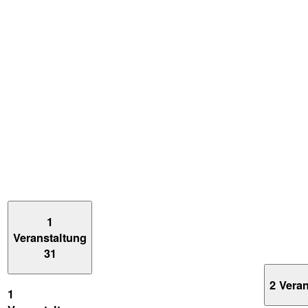
1
Veranstaltung
31
2 Vera
1