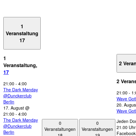
1
Veranstaltung
17
1
2 Vera
Veranstaltung,
17
2 Veran
21:00
-
4:00
The Dark Mønday
21:00
-
1:
@Dunckerclub
Wave Got
Berlin
20. Augus
17. August @
Wave Got
21:00
-
4:00
The Dark Mønday
Jeden Don
0
0
@Dunckerclub
21.00 Uhr 
Veranstaltungen
Veranstaltungen
Berlin
Facebook
18
19