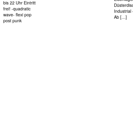
bis 22 Uhr Eintritt
Düsterdis
frei! -quadratic
Industria
wave- flexi pop
Ab […]
post punk