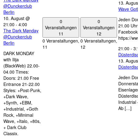
13. Augus
@Dunckerclub
Wave Got
Berlin
10. August @
Jeden Don
0
0
21:00
-
4:00
21.00 Uhr 
Veranstaltungen
Veranstaltungen
The Dark Mønday
Facebook
11
12
@Dunckerclub
https://w
0 Veranstaltungen,
0 Veranstaltungen,
Berlin
11
12
21:00
-
3:
DARK MONDAY
Düsterdi
with Ilija
13. Augus
(BlackWeb) 22.00-
Düsterdi
04.00 Times:
Jeden Don
Doors: 21.00 Free
Donnersta
Entrance 21-22.00
Eisenlage
Styles: +Post-Punk,
Düsterdis
+Dark Wave,
Industria
+Synth, +EBM,
Ab […]
+Industrial, +Goth
Rock, +Minimal
Wave, +Italo, +80s,
+ Dark Club
Classix.