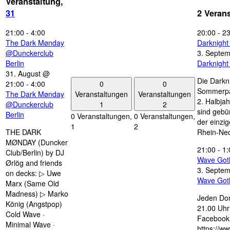
Veranstaltung,
31
2 Veran
21:00
-
4:00
20:00
-
23
The Dark Mønday
Darknigh
@Dunckerclub
3. Septe
Berlin
Darknigh
31. August @
Die Darkn
0
0
21:00
-
4:00
Sommerpau
Veranstaltungen
Veranstaltungen
The Dark Mønday
2. Halbjah
1
2
@Dunckerclub
sind gebün
Berlin
0 Veranstaltungen,
0 Veranstaltungen,
der einzi
1
2
THE DARK
Rhein-Nec
MØNDAY (Duncker
21:00
-
1:
Club/Berlin) by DJ
Wave Got
Ørlög and friends
3. Septe
on decks: ▷ Uwe
Wave Got
Marx (Same Old
Madness) ▷ Marko
Jeden Don
König (Angstpop)
21.00 Uhr 
Cold Wave ·
Facebook 
Minimal Wave ·
https://w