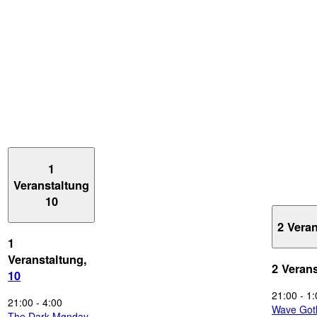
1
Veranstaltung
10
2 Vera
1
Veranstaltung,
2 Veran
10
21:00
-
1:
21:00
-
4:00
Wave Got
The Dark Mønday