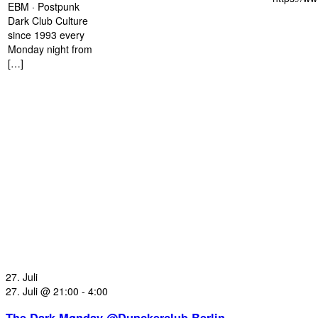
EBM · Postpunk
Dark Club Culture
since 1993 every
Monday night from
[…]
27. Juli
27. Juli @ 21:00
-
4:00
The Dark Mønday @Dunckerclub Berlin