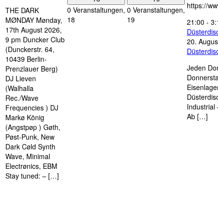
https://w
0 Veranstaltungen,
0 Veranstaltungen,
THE DARK
18
19
MØNDAY Mønday,
21:00
-
3:
17th August 2026,
Düsterdi
9 pm Duncker Club
20. Augus
(Dunckerstr. 64,
Düsterdi
10439 Berlin-
Jeden Don
Prenzlauer Berg)
Donnersta
DJ Lieven
Eisenlage
(Walhalla
Düsterdis
Rec./Wave
Industria
Frequencies ) DJ
Ab […]
Markø König
(Angstpøp ) Gøth,
Pøst-Punk, New
Dark Cøld Synth
Wave, Minimal
Electrønics, EBM
Stay tuned: – […]