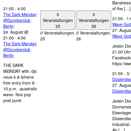
Banshees,
21:00
-
4:00
of the […]
0
0
The Dark Mønday
21:00
-
1:
Veranstaltungen
Veranstaltungen
@Dunckerclub
Wave Got
25
26
Berlin
27. Augus
24. August @
0 Veranstaltungen,
0 Veranstaltungen,
Wave Got
21:00
-
4:00
25
26
The Dark Mønday
Jeden Don
@Dunckerclub
21.00 Uhr 
Berlin
Facebook
https://w
THE DARK
MØNDAY with: djs
21:00
-
3:
neue k & lichene
Düsterdi
free entry from 9-
27. Augus
10 p.m. -quadratic
Düsterdi
wave- flexi pop
post punk
Jeden Don
Donnersta
Eisenlage
Düsterdis
Industria
Ab […]