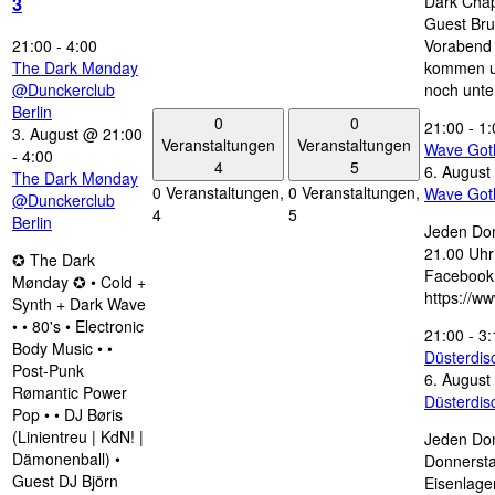
Dark Chap
3
Guest Bru
21:00
-
4:00
Vorabend 
The Dark Mønday
kommen u
@Dunckerclub
noch unte
Berlin
0
0
21:00
-
1:
3. August @ 21:00
Veranstaltungen
Veranstaltungen
Wave Got
-
4:00
4
5
6. August
The Dark Mønday
0 Veranstaltungen,
0 Veranstaltungen,
Wave Got
@Dunckerclub
4
5
Berlin
Jeden Don
21.00 Uhr 
✪ The Dark
Facebook
Mønday ✪ • Cold +
https://w
Synth + Dark Wave
• • 80's • Electronic
21:00
-
3:
Body Music • •
Düsterdi
Post-Punk
6. August
Rømantic Power
Düsterdi
Pop • • DJ Børis
(Linientreu | KdN! |
Jeden Don
Dämonenball) •
Donnersta
Guest DJ Björn
Eisenlage