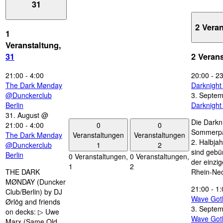
31
2 Vera
1
Veranstaltung,
31
2 Veran
21:00
-
4:00
20:00
-
23
The Dark Mønday
Darknigh
@Dunckerclub
3. Septe
Berlin
Darknigh
31. August @
Die Darkn
0
0
21:00
-
4:00
Sommerpau
Veranstaltungen
Veranstaltungen
The Dark Mønday
2. Halbjah
1
2
@Dunckerclub
sind gebün
Berlin
0 Veranstaltungen,
0 Veranstaltungen,
der einzi
1
2
THE DARK
Rhein-Nec
MØNDAY (Duncker
21:00
-
1:
Club/Berlin) by DJ
Wave Got
Ørlög and friends
3. Septe
on decks: ▷ Uwe
Wave Got
Marx (Same Old