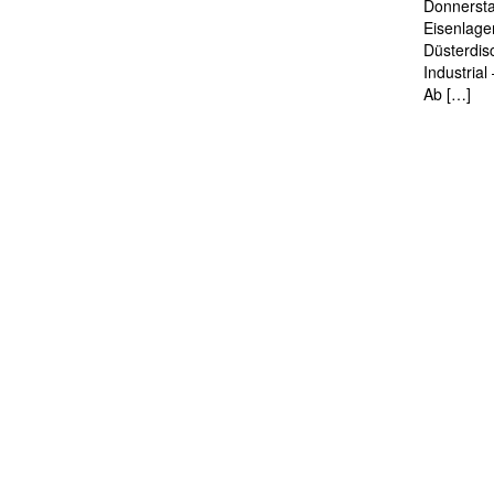
Donnersta
Eisenlage
Düsterdis
Industria
Ab […]