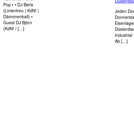
Düsterdi
Pop • • DJ Børis
(Linientreu | KdN! |
Jeden Don
Dämonenball) •
Donnersta
Guest DJ Björn
Eisenlage
(KdN! / […]
Düsterdis
Industria
Ab […]