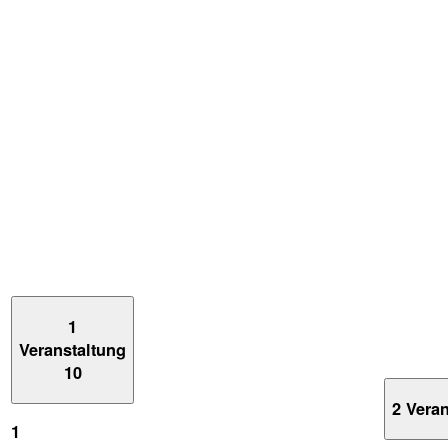
1
Veranstaltung
10
2 Vera
1