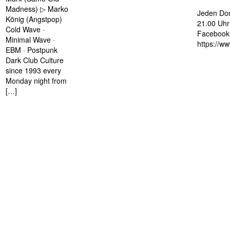
Madness) ▷ Marko
Jeden Don
König (Angstpop)
21.00 Uhr 
Cold Wave ·
Facebook 
Minimal Wave ·
https://w
EBM · Postpunk
Dark Club Culture
since 1993 every
Monday night from
[…]