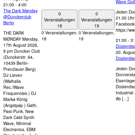
Wave Got
21:00
-
4:00
The Dark Mønday
Jeden Don
0
0
@Dunckerclub
21.00 Uhr 
Veranstaltungen
Veranstaltungen
Berlin
Facebook
18
19
https://w
0 Veranstaltungen,
0 Veranstaltungen,
THE DARK
18
19
MØNDAY Mønday,
21:00
-
3:
17th August 2026,
Düsterdi
9 pm Duncker Club
20. Augus
(Dunckerstr. 64,
Düsterdi
10439 Berlin-
Jeden Don
Prenzlauer Berg)
Donnersta
DJ Lieven
Eisenlage
(Walhalla
Düsterdis
Rec./Wave
Industria
Frequencies ) DJ
Ab […]
Markø König
(Angstpøp ) Gøth,
Pøst-Punk, New
Dark Cøld Synth
Wave, Minimal
Electrønics, EBM