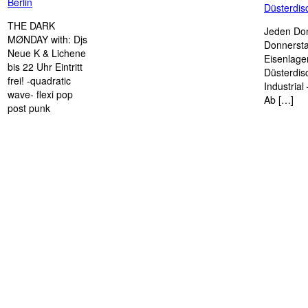
Berlin
Düsterdi
THE DARK
Jeden Don
MØNDAY with: Djs
Donnersta
Neue K & Lichene
Eisenlage
bis 22 Uhr Eintritt
Düsterdis
frei! -quadratic
Industria
wave- flexi pop
Ab […]
post punk