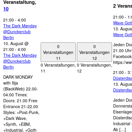
Veranstaltung,
2 Veran
10
21:00
-
1:
21:00
-
4:00
Wave Got
The Dark Mønday
13. Augus
@Dunckerclub
Wave Got
Berlin
10. August @
Jeden Don
0
0
21:00
-
4:00
21.00 Uhr 
Veranstaltungen
Veranstaltungen
The Dark Mønday
Facebook
11
12
@Dunckerclub
https://w
0 Veranstaltungen,
0 Veranstaltungen,
Berlin
11
12
21:00
-
3:
DARK MONDAY
Düsterdi
with Ilija
13. Augus
(BlackWeb) 22.00-
Düsterdi
04.00 Times:
Jeden Don
Doors: 21.00 Free
Donnersta
Entrance 21-22.00
Eisenlage
Styles: +Post-Punk,
Düsterdis
+Dark Wave,
Industria
+Synth, +EBM,
Ab […]
+Industrial, +Goth