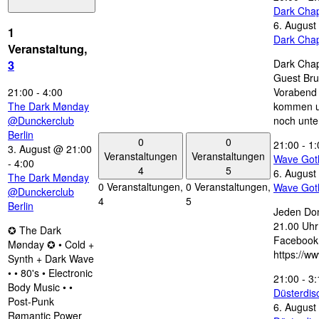
Dark Chap
6. August
1
Dark Chap
Veranstaltung,
Dark Chap
3
Guest Bru
21:00
-
4:00
Vorabend 
The Dark Mønday
kommen u
@Dunckerclub
noch unte
Berlin
0
0
21:00
-
1:
3. August @ 21:00
Veranstaltungen
Veranstaltungen
Wave Got
-
4:00
4
5
6. August
The Dark Mønday
0 Veranstaltungen,
0 Veranstaltungen,
Wave Got
@Dunckerclub
4
5
Berlin
Jeden Don
21.00 Uhr 
✪ The Dark
Facebook
Mønday ✪ • Cold +
https://w
Synth + Dark Wave
• • 80's • Electronic
21:00
-
3:
Body Music • •
Düsterdi
Post-Punk
6. August
Rømantic Power