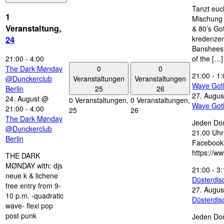
Tanzt euc
1
Mischung 
Veranstaltung,
& 80’s Go
kredenzen
24
Banshees,
21:00
-
4:00
of the […]
0
0
The Dark Mønday
21:00
-
1:
Veranstaltungen
Veranstaltungen
@Dunckerclub
Wave Got
25
26
Berlin
27. Augus
24. August @
0 Veranstaltungen,
0 Veranstaltungen,
Wave Got
21:00
-
4:00
25
26
The Dark Mønday
Jeden Don
@Dunckerclub
21.00 Uhr 
Berlin
Facebook
https://w
THE DARK
MØNDAY with: djs
21:00
-
3:
neue k & lichene
Düsterdi
free entry from 9-
27. Augus
10 p.m. -quadratic
Düsterdi
wave- flexi pop
post punk
Jeden Don