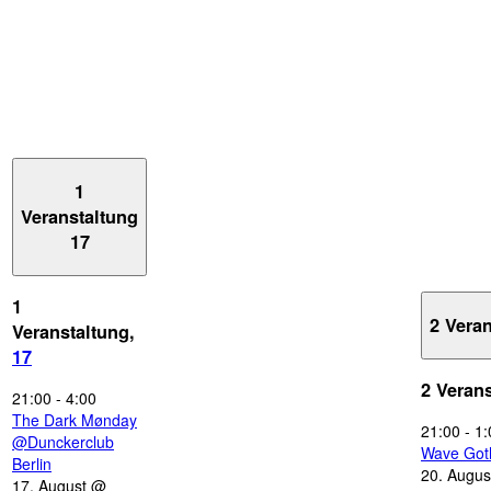
1
Veranstaltung
17
1
2 Vera
Veranstaltung,
17
2 Veran
21:00
-
4:00
The Dark Mønday
21:00
-
1:
@Dunckerclub
Wave Got
Berlin
20. Augus
17. August @