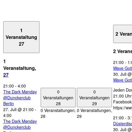
1
2 Vera
Veranstaltung
27
2 Veran
1
21:00
-
1:
Veranstaltung,
Wave Got
30. Juli 
27
Wave Got
21:00
-
4:00
Jeden Don
0
0
The Dark Mønday
21.00 Uhr 
Veranstaltungen
Veranstaltungen
@Dunckerclub
Facebook
28
29
Berlin
https://w
27. Juli @ 21:00
-
0 Veranstaltungen,
0 Veranstaltungen,
4:00
28
29
21:00
-
3:
The Dark Mønday
Düsterdi
@Dunckerclub
30. Juli 