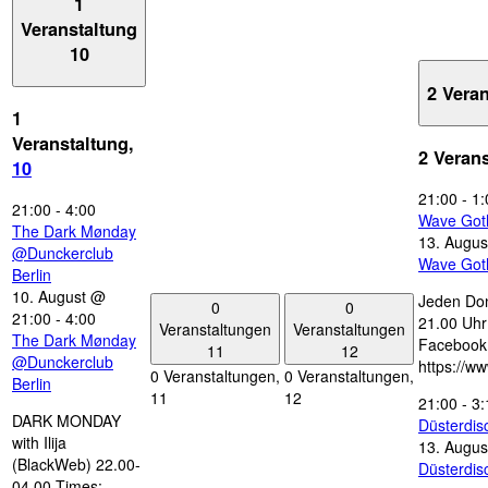
1
Veranstaltung
10
2 Vera
1
Veranstaltung,
2 Veran
10
21:00
-
1:
21:00
-
4:00
Wave Got
The Dark Mønday
13. Augus
@Dunckerclub
Wave Got
Berlin
10. August @
Jeden Don
0
0
21:00
-
4:00
21.00 Uhr 
Veranstaltungen
Veranstaltungen
The Dark Mønday
Facebook
11
12
@Dunckerclub
https://w
0 Veranstaltungen,
0 Veranstaltungen,
Berlin
11
12
21:00
-
3:
DARK MONDAY
Düsterdi
with Ilija
13. Augus
(BlackWeb) 22.00-
Düsterdi
04.00 Times: