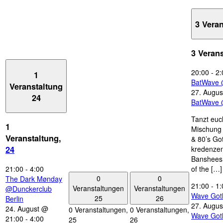
3 Vera
3 Veran
20:00
-
2:
1
BatWave 
Veranstaltung
27. Augus
24
BatWave 
Tanzt euc
1
Mischung 
Veranstaltung,
& 80’s Go
kredenzen
24
Banshees,
21:00
-
4:00
of the […]
0
0
The Dark Mønday
21:00
-
1:
Veranstaltungen
Veranstaltungen
@Dunckerclub
Wave Got
25
26
Berlin
27. Augus
24. August @
0 Veranstaltungen,
0 Veranstaltungen,
Wave Got
21:00
-
4:00
25
26