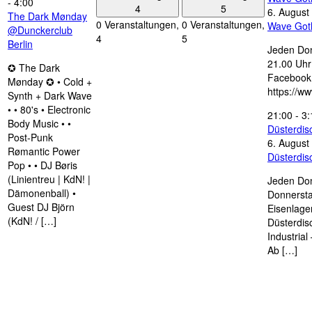
-
4:00
4
5
6. August
The Dark Mønday
0 Veranstaltungen,
0 Veranstaltungen,
Wave Got
@Dunckerclub
4
5
Berlin
Jeden Don
21.00 Uhr 
✪ The Dark
Facebook
Mønday ✪ • Cold +
https://w
Synth + Dark Wave
• • 80's • Electronic
21:00
-
3:
Body Music • •
Düsterdi
Post-Punk
6. August
Rømantic Power
Düsterdi
Pop • • DJ Børis
(Linientreu | KdN! |
Jeden Don
Dämonenball) •
Donnersta
Guest DJ Björn
Eisenlage
(KdN! / […]
Düsterdis
Industria
Ab […]