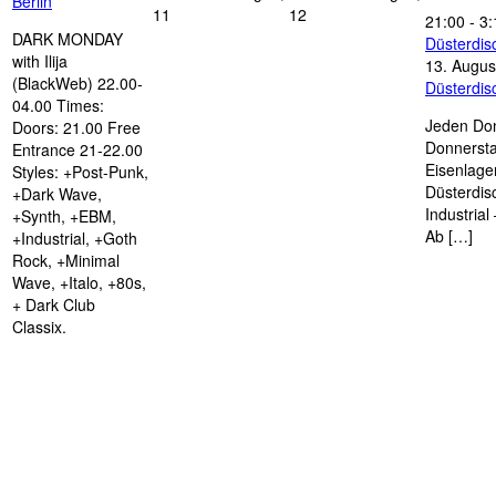
Berlin
11
12
21:00
-
3:
DARK MONDAY
Düsterdi
with Ilija
13. Augus
(BlackWeb) 22.00-
Düsterdi
04.00 Times:
Jeden Don
Doors: 21.00 Free
Donnersta
Entrance 21-22.00
Eisenlage
Styles: +Post-Punk,
Düsterdis
+Dark Wave,
Industria
+Synth, +EBM,
Ab […]
+Industrial, +Goth
Rock, +Minimal
Wave, +Italo, +80s,
+ Dark Club
Classix.