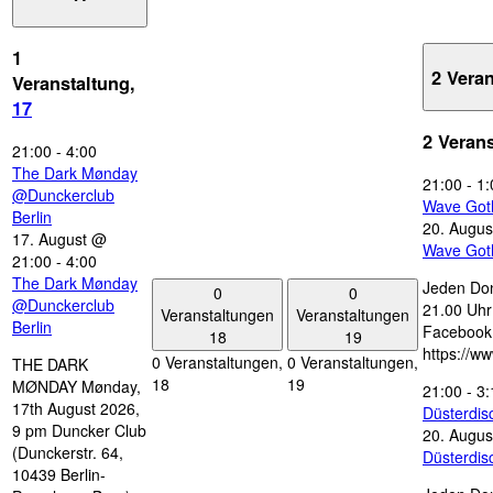
1
2 Vera
Veranstaltung,
17
2 Veran
21:00
-
4:00
The Dark Mønday
21:00
-
1:
@Dunckerclub
Wave Got
Berlin
20. Augus
17. August @
Wave Got
21:00
-
4:00
The Dark Mønday
Jeden Don
0
0
@Dunckerclub
21.00 Uhr 
Veranstaltungen
Veranstaltungen
Berlin
Facebook
18
19
https://w
0 Veranstaltungen,
0 Veranstaltungen,
THE DARK
18
19
MØNDAY Mønday,
21:00
-
3:
17th August 2026,
Düsterdi
9 pm Duncker Club
20. Augus
(Dunckerstr. 64,
Düsterdi
10439 Berlin-