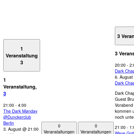
3 Vera
1
3 Veran
Veranstaltung
3
20:00
-
2:
Dark Chap
6. August
1
Dark Chap
Veranstaltung,
Dark Chap
3
Guest Bru
21:00
-
4:00
Vorabend 
The Dark Mønday
kommen u
@Dunckerclub
noch unte
Berlin
0
0
21:00
-
1:
3. August @ 21:00
Veranstaltungen
Veranstaltungen
Wave Got