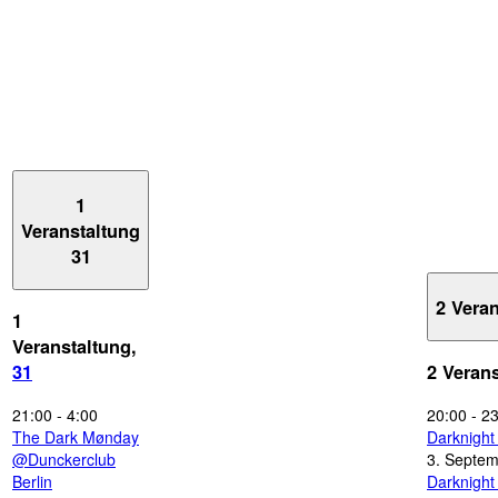
1
Veranstaltung
31
2 Vera
1
Veranstaltung,
31
2 Veran
21:00
-
4:00
20:00
-
23
The Dark Mønday
Darknigh
@Dunckerclub
3. Septe
Berlin
Darknigh