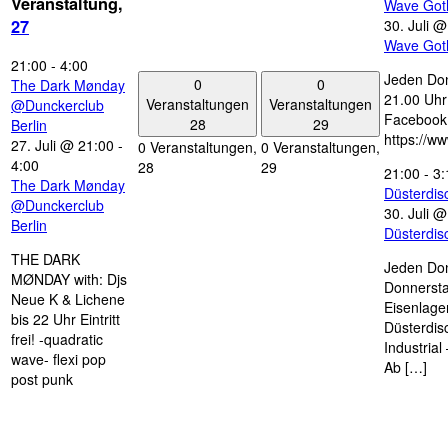
Veranstaltung,
Wave Got
30. Juli 
27
Wave Got
21:00
-
4:00
Jeden Don
0
0
The Dark Mønday
21.00 Uhr 
Veranstaltungen
Veranstaltungen
@Dunckerclub
Facebook
28
29
Berlin
https://w
27. Juli @ 21:00
-
0 Veranstaltungen,
0 Veranstaltungen,
4:00
28
29
21:00
-
3:
The Dark Mønday
Düsterdi
@Dunckerclub
30. Juli 
Berlin
Düsterdi
THE DARK
Jeden Don
MØNDAY with: Djs
Donnersta
Neue K & Lichene
Eisenlage
bis 22 Uhr Eintritt
Düsterdis
frei! -quadratic
Industria
wave- flexi pop
Ab […]
post punk