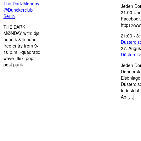
The Dark Mønday
Jeden Don
@Dunckerclub
21.00 Uhr 
Berlin
Facebook
https://w
THE DARK
MØNDAY with: djs
21:00
-
3:
neue k & lichene
Düsterdi
free entry from 9-
27. Augus
10 p.m. -quadratic
Düsterdi
wave- flexi pop
post punk
Jeden Don
Donnersta
Eisenlage
Düsterdis
Industria
Ab […]