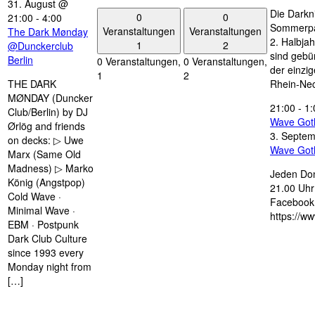
31. August @
Die Darkn
0
0
21:00
-
4:00
Sommerpau
Veranstaltungen
Veranstaltungen
The Dark Mønday
2. Halbjah
1
2
@Dunckerclub
sind gebün
Berlin
0 Veranstaltungen,
0 Veranstaltungen,
der einzi
1
2
THE DARK
Rhein-Nec
MØNDAY (Duncker
21:00
-
1:
Club/Berlin) by DJ
Wave Got
Ørlög and friends
3. Septe
on decks: ▷ Uwe
Wave Got
Marx (Same Old
Madness) ▷ Marko
Jeden Don
König (Angstpop)
21.00 Uhr 
Cold Wave ·
Facebook 
Minimal Wave ·
https://w
EBM · Postpunk
Dark Club Culture
since 1993 every
Monday night from
[…]