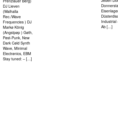
Jeden Don
Prenzlauer Berg)
Donnersta
DJ Lieven
Eisenlage
(Walhalla
Düsterdis
Rec./Wave
Industria
Frequencies ) DJ
Ab […]
Markø König
(Angstpøp ) Gøth,
Pøst-Punk, New
Dark Cøld Synth
Wave, Minimal
Electrønics, EBM
Stay tuned: – […]