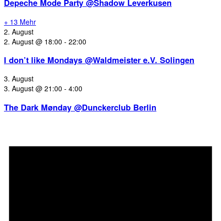
Depeche Mode Party @Shadow Leverkusen
+ 13 Mehr
2. August
2. August @ 18:00
-
22:00
I don’t like Mondays @Waldmeister e.V. Solingen
3. August
3. August @ 21:00
-
4:00
The Dark Mønday @Dunckerclub Berlin