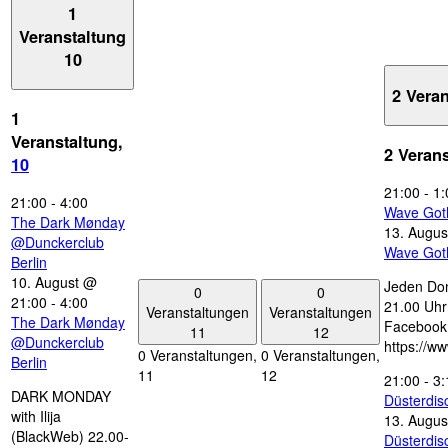
1
Veranstaltung
10
2 Vera
1
Veranstaltung,
2 Veran
10
21:00
-
1:
21:00
-
4:00
Wave Got
The Dark Mønday
13. Augus
@Dunckerclub
Wave Got
Berlin
10. August @
Jeden Don
0
0
21:00
-
4:00
21.00 Uhr 
Veranstaltungen
Veranstaltungen
The Dark Mønday
Facebook
11
12
@Dunckerclub
https://w
0 Veranstaltungen,
0 Veranstaltungen,
Berlin
11
12
21:00
-
3:
DARK MONDAY
Düsterdi
with Ilija
13. Augus
(BlackWeb) 22.00-
Düsterdi