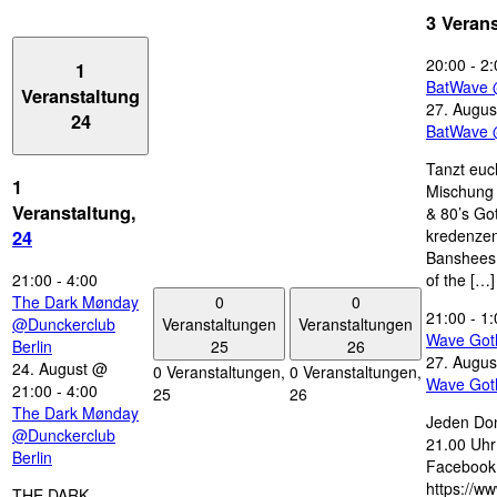
3 Veran
20:00
-
2:
1
BatWave 
Veranstaltung
27. Augus
24
BatWave 
Tanzt euc
1
Mischung 
Veranstaltung,
& 80’s Go
kredenzen
24
Banshees,
21:00
-
4:00
of the […]
0
0
The Dark Mønday
21:00
-
1:
Veranstaltungen
Veranstaltungen
@Dunckerclub
Wave Got
25
26
Berlin
27. Augus
24. August @
0 Veranstaltungen,
0 Veranstaltungen,
Wave Got
21:00
-
4:00
25
26
The Dark Mønday
Jeden Don
@Dunckerclub
21.00 Uhr 
Berlin
Facebook
https://w
THE DARK