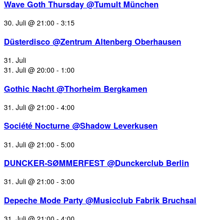
Wave Goth Thursday @Tumult München
30. Juli @ 21:00
-
3:15
Düsterdisco @Zentrum Altenberg Oberhausen
31. Juli
31. Juli @ 20:00
-
1:00
Gothic Nacht @Thorheim Bergkamen
31. Juli @ 21:00
-
4:00
Société Nocturne @Shadow Leverkusen
31. Juli @ 21:00
-
5:00
DUNCKER-SØMMERFEST @Dunckerclub Berlin
31. Juli @ 21:00
-
3:00
Depeche Mode Party @Musicclub Fabrik Bruchsal
31. Juli @ 21:00
-
4:00