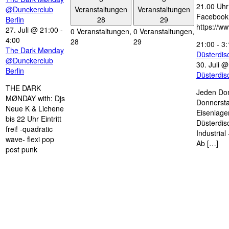
21.00 Uhr 
Veranstaltungen
Veranstaltungen
@Dunckerclub
Facebook
28
29
Berlin
https://w
27. Juli @ 21:00
-
0 Veranstaltungen,
0 Veranstaltungen,
4:00
28
29
21:00
-
3:
The Dark Mønday
Düsterdi
@Dunckerclub
30. Juli 
Berlin
Düsterdi
THE DARK
Jeden Don
MØNDAY with: Djs
Donnersta
Neue K & Lichene
Eisenlage
bis 22 Uhr Eintritt
Düsterdis
frei! -quadratic
Industria
wave- flexi pop
Ab […]
post punk