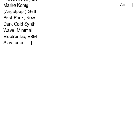
Ab […]
Markø König
(Angstpøp ) Gøth,
Pøst-Punk, New
Dark Cøld Synth
Wave, Minimal
Electrønics, EBM
Stay tuned: – […]