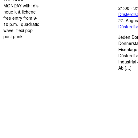
MØNDAY with: djs
21:00
-
3:
neue k & lichene
Düsterdi
free entry from 9-
27. Augus
10 p.m. -quadratic
Düsterdi
wave- flexi pop
post punk
Jeden Don
Donnersta
Eisenlage
Düsterdis
Industria
Ab […]