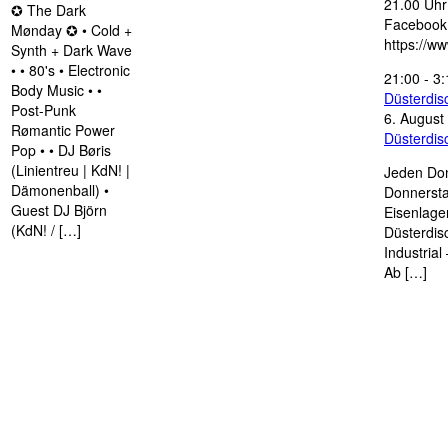
21.00 Uhr 
✪ The Dark
Facebook
Mønday ✪ • Cold +
https://w
Synth + Dark Wave
• • 80's • Electronic
21:00
-
3:
Body Music • •
Düsterdi
Post-Punk
6. August
Rømantic Power
Düsterdi
Pop • • DJ Børis
(Linientreu | KdN! |
Jeden Don
Dämonenball) •
Donnersta
Guest DJ Björn
Eisenlage
(KdN! / […]
Düsterdis
Industria
Ab […]