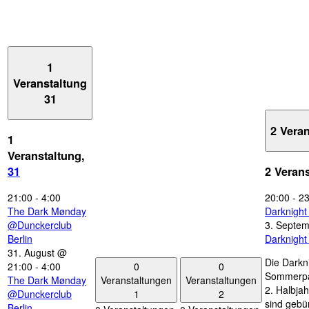
1
Veranstaltung
31
2 Vera
1
Veranstaltung,
31
2 Veran
21:00
-
4:00
20:00
-
23
The Dark Mønday
Darknigh
@Dunckerclub
3. Septe
Berlin
Darknigh
31. August @
Die Darkn
0
0
21:00
-
4:00
Sommerpau
Veranstaltungen
Veranstaltungen
The Dark Mønday
2. Halbjah
1
2
@Dunckerclub
sind gebün
Berlin