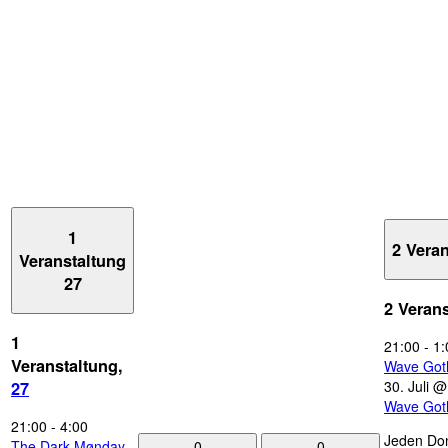
1
2 Vera
Veranstaltung
27
2 Veran
1
21:00
-
1:
Veranstaltung,
Wave Got
30. Juli 
27
Wave Got
21:00
-
4:00
Jeden Don
0
0
The Dark Mønday