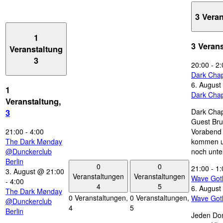
3 Vera
1
3 Veran
Veranstaltung
3
20:00
-
2:
Dark Chap
6. August
1
Dark Chap
Veranstaltung,
Dark Chap
3
Guest Bru
21:00
-
4:00
Vorabend 
The Dark Mønday
kommen u
@Dunckerclub
noch unte
Berlin
0
0
21:00
-
1:
3. August @ 21:00
Veranstaltungen
Veranstaltungen
Wave Got
-
4:00
4
5
6. August
The Dark Mønday
0 Veranstaltungen,
0 Veranstaltungen,
Wave Got
@Dunckerclub
4
5
Berlin
Jeden Don