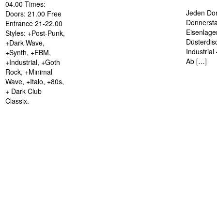
04.00 Times:
Jeden Don
Doors: 21.00 Free
Donnersta
Entrance 21-22.00
Eisenlage
Styles: +Post-Punk,
Düsterdis
+Dark Wave,
Industria
+Synth, +EBM,
Ab […]
+Industrial, +Goth
Rock, +Minimal
Wave, +Italo, +80s,
+ Dark Club
Classix.