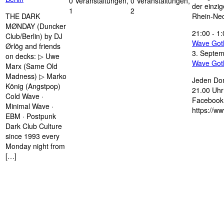
0 Veranstaltungen,
0 Veranstaltungen,
der einzi
1
2
THE DARK
Rhein-Nec
MØNDAY (Duncker
21:00
-
1:
Club/Berlin) by DJ
Wave Got
Ørlög and friends
3. Septe
on decks: ▷ Uwe
Wave Got
Marx (Same Old
Madness) ▷ Marko
Jeden Don
König (Angstpop)
21.00 Uhr 
Cold Wave ·
Facebook 
Minimal Wave ·
https://w
EBM · Postpunk
Dark Club Culture
since 1993 every
Monday night from
[…]