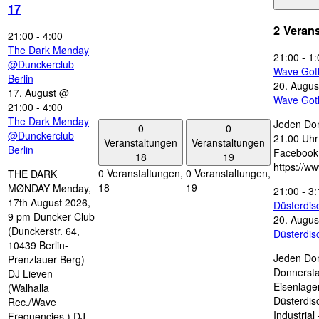
17
2 Veran
21:00
-
4:00
The Dark Mønday
21:00
-
1:
@Dunckerclub
Wave Got
Berlin
20. Augus
17. August @
Wave Got
21:00
-
4:00
The Dark Mønday
Jeden Don
0
0
@Dunckerclub
21.00 Uhr 
Veranstaltungen
Veranstaltungen
Berlin
Facebook
18
19
https://w
0 Veranstaltungen,
0 Veranstaltungen,
THE DARK
18
19
MØNDAY Mønday,
21:00
-
3:
17th August 2026,
Düsterdi
9 pm Duncker Club
20. Augus
(Dunckerstr. 64,
Düsterdi
10439 Berlin-
Jeden Don
Prenzlauer Berg)
Donnersta
DJ Lieven
Eisenlage
(Walhalla
Düsterdis
Rec./Wave
Industria
Frequencies ) DJ