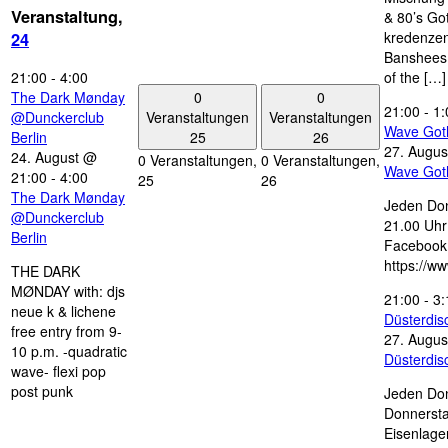
Veranstaltung,
& 80’s Go
kredenzen
24
Banshees,
21:00
-
4:00
of the […]
0
0
The Dark Mønday
21:00
-
1:
Veranstaltungen
Veranstaltungen
@Dunckerclub
Wave Got
25
26
Berlin
27. Augus
24. August @
0 Veranstaltungen,
0 Veranstaltungen,
Wave Got
21:00
-
4:00
25
26
The Dark Mønday
Jeden Don
@Dunckerclub
21.00 Uhr 
Berlin
Facebook
https://w
THE DARK
MØNDAY with: djs
21:00
-
3:
neue k & lichene
Düsterdi
free entry from 9-
27. Augus
10 p.m. -quadratic
Düsterdi
wave- flexi pop
post punk
Jeden Don
Donnersta
Eisenlage