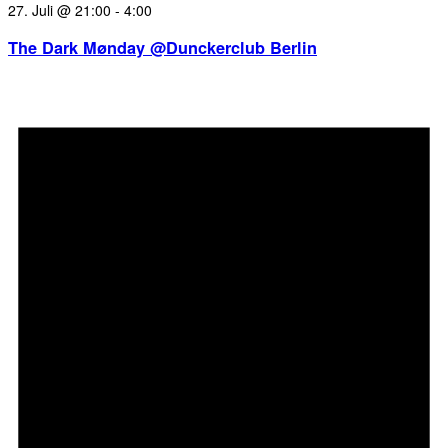
27. Juli @ 21:00
-
4:00
The Dark Mønday @Dunckerclub Berlin