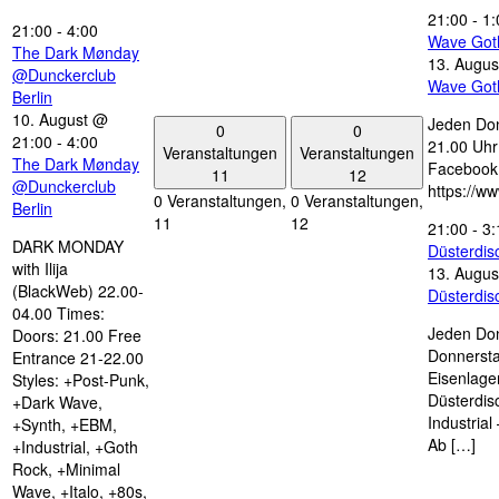
21:00
-
1:
21:00
-
4:00
Wave Got
The Dark Mønday
13. Augus
@Dunckerclub
Wave Got
Berlin
10. August @
Jeden Don
0
0
21:00
-
4:00
21.00 Uhr 
Veranstaltungen
Veranstaltungen
The Dark Mønday
Facebook
11
12
@Dunckerclub
https://w
0 Veranstaltungen,
0 Veranstaltungen,
Berlin
11
12
21:00
-
3:
DARK MONDAY
Düsterdi
with Ilija
13. Augus
(BlackWeb) 22.00-
Düsterdi
04.00 Times:
Jeden Don
Doors: 21.00 Free
Donnersta
Entrance 21-22.00
Eisenlage
Styles: +Post-Punk,
Düsterdis
+Dark Wave,
Industria
+Synth, +EBM,
Ab […]
+Industrial, +Goth
Rock, +Minimal
Wave, +Italo, +80s,