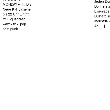
Jeden Don
MØNDAY with: Djs
Donnersta
Neue K & Lichene
Eisenlage
bis 22 Uhr Eintritt
Düsterdis
frei! -quadratic
Industria
wave- flexi pop
Ab […]
post punk