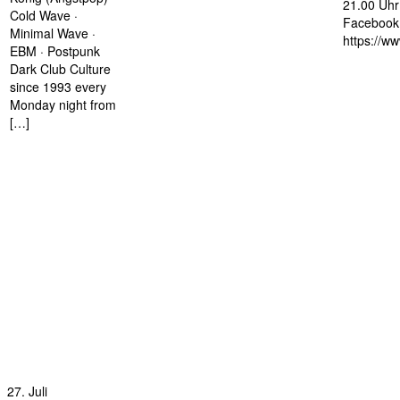
21.00 Uhr 
Cold Wave ·
Facebook 
Minimal Wave ·
https://w
EBM · Postpunk
Dark Club Culture
since 1993 every
Monday night from
[…]
27. Juli