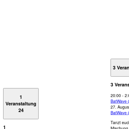
3 Vera
3 Veran
20:00
-
2:
1
BatWave 
Veranstaltung
27. Augus
24
BatWave 
Tanzt euc
1
Mischung 