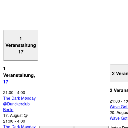
1
Veranstaltung
17
1
2 Vera
Veranstaltung,
17
2 Veran
21:00
-
4:00
The Dark Mønday
21:00
-
1:
@Dunckerclub
Wave Got
Berlin
20. Augus
17. August @
Wave Got
21:00
-
4:00
The Dark Mønday
Jeden Don