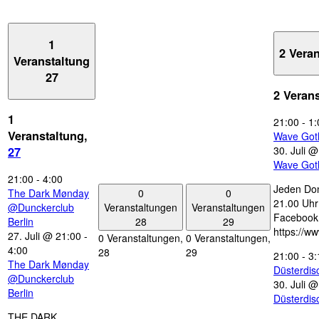
1
2 Vera
Veranstaltung
27
2 Veran
1
21:00
-
1:
Veranstaltung,
Wave Got
30. Juli 
27
Wave Got
21:00
-
4:00
Jeden Don
0
0
The Dark Mønday
21.00 Uhr 
Veranstaltungen
Veranstaltungen
@Dunckerclub
Facebook
28
29
Berlin
https://w
27. Juli @ 21:00
-
0 Veranstaltungen,
0 Veranstaltungen,
4:00
28
29
21:00
-
3:
The Dark Mønday
Düsterdi
@Dunckerclub
30. Juli 
Berlin
Düsterdi
THE DARK