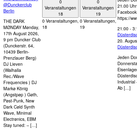
0
0
@Dunckerclub
21.00 Uhr 
Veranstaltungen
Veranstaltungen
Berlin
Facebook
18
19
https://w
0 Veranstaltungen,
0 Veranstaltungen,
THE DARK
18
19
MØNDAY Mønday,
21:00
-
3:
17th August 2026,
Düsterdi
9 pm Duncker Club
20. Augus
(Dunckerstr. 64,
Düsterdi
10439 Berlin-
Jeden Don
Prenzlauer Berg)
Donnersta
DJ Lieven
Eisenlage
(Walhalla
Düsterdis
Rec./Wave
Industria
Frequencies ) DJ
Ab […]
Markø König
(Angstpøp ) Gøth,
Pøst-Punk, New
Dark Cøld Synth
Wave, Minimal
Electrønics, EBM
Stay tuned: – […]