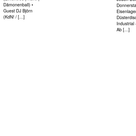
Dämonenball) •
Donnersta
Guest DJ Björn
Eisenlage
(KdN! / […]
Düsterdis
Industria
Ab […]