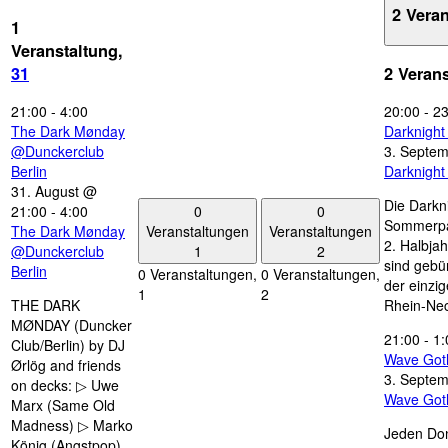
2 Vera
1
Veranstaltung,
31
2 Veran
21:00
-
4:00
20:00
-
23
The Dark Mønday
Darknigh
@Dunckerclub
3. Septe
Berlin
Darknigh
31. August @
Die Darkn
0
0
21:00
-
4:00
Sommerpau
Veranstaltungen
Veranstaltungen
The Dark Mønday
2. Halbjah
1
2
@Dunckerclub
sind gebün
Berlin
0 Veranstaltungen,
0 Veranstaltungen,
der einzi
1
2
THE DARK
Rhein-Nec
MØNDAY (Duncker
21:00
-
1:
Club/Berlin) by DJ
Wave Got
Ørlög and friends
3. Septe
on decks: ▷ Uwe
Wave Got
Marx (Same Old
Madness) ▷ Marko
Jeden Don
König (Angstpop)