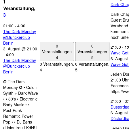
1
Dark Chap
Veranstaltung,
Dark Chap
3
Guest Bru
21:00
-
4:00
Vorabend 
The Dark Mønday
kommen u
@Dunckerclub
noch unte
Berlin
0
0
21:00
-
1:
3. August @ 21:00
Veranstaltungen
Veranstaltungen
Wave Got
-
4:00
4
5
6. August
The Dark Mønday
0 Veranstaltungen,
0 Veranstaltungen,
Wave Got
@Dunckerclub
4
5
Berlin
Jeden Don
21.00 Uhr 
✪ The Dark
Facebook
Mønday ✪ • Cold +
https://w
Synth + Dark Wave
• • 80's • Electronic
21:00
-
3:
Body Music • •
Düsterdi
Post-Punk
6. August
Rømantic Power
Düsterdi
Pop • • DJ Børis
(Linientreu | KdN! |
Jeden Don