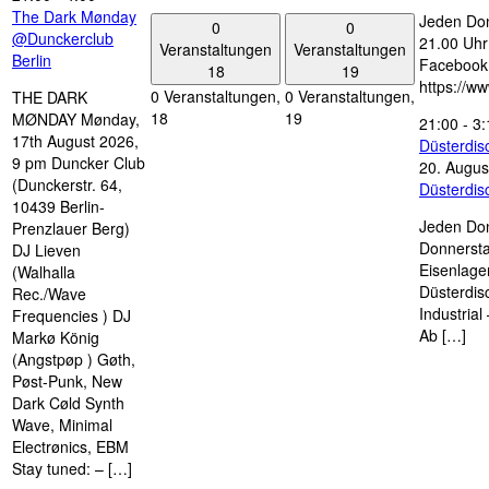
The Dark Mønday
Jeden Don
0
0
@Dunckerclub
21.00 Uhr 
Veranstaltungen
Veranstaltungen
Berlin
Facebook
18
19
https://w
0 Veranstaltungen,
0 Veranstaltungen,
THE DARK
18
19
MØNDAY Mønday,
21:00
-
3:
17th August 2026,
Düsterdi
9 pm Duncker Club
20. Augus
(Dunckerstr. 64,
Düsterdi
10439 Berlin-
Jeden Don
Prenzlauer Berg)
Donnersta
DJ Lieven
Eisenlage
(Walhalla
Düsterdis
Rec./Wave
Industria
Frequencies ) DJ
Ab […]
Markø König
(Angstpøp ) Gøth,
Pøst-Punk, New
Dark Cøld Synth
Wave, Minimal
Electrønics, EBM
Stay tuned: – […]