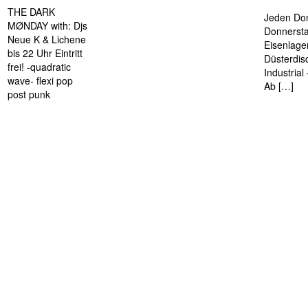
THE DARK
Jeden Don
MØNDAY with: Djs
Donnersta
Neue K & Lichene
Eisenlage
bis 22 Uhr Eintritt
Düsterdis
frei! -quadratic
Industria
wave- flexi pop
Ab […]
post punk