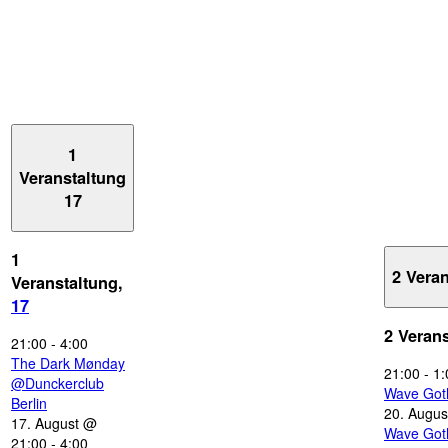
1
Veranstaltung
17
1
2 Vera
Veranstaltung,
17
2 Veran
21:00
-
4:00
The Dark Mønday
21:00
-
1:
@Dunckerclub
Wave Got
Berlin
20. Augus
17. August @
Wave Got
21:00
-
4:00