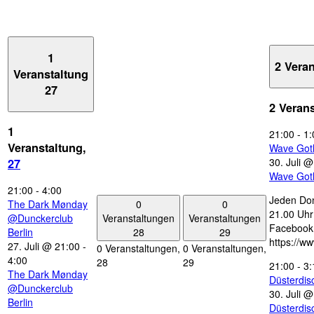
1
2 Vera
Veranstaltung
27
2 Veran
1
21:00
-
1:
Veranstaltung,
Wave Got
30. Juli 
27
Wave Got
21:00
-
4:00
Jeden Don
0
0
The Dark Mønday
21.00 Uhr 
Veranstaltungen
Veranstaltungen
@Dunckerclub
Facebook
28
29
Berlin
https://w
27. Juli @ 21:00
-
0 Veranstaltungen,
0 Veranstaltungen,
4:00
28
29
21:00
-
3:
The Dark Mønday
Düsterdi
@Dunckerclub
30. Juli 
Berlin
Düsterdi