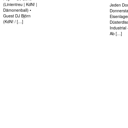
(Linientreu | KdN! |
Jeden Don
Dämonenball) •
Donnersta
Guest DJ Björn
Eisenlage
(KdN! / […]
Düsterdis
Industria
Ab […]