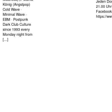
Jeden Don
König (Angstpop)
21.00 Uhr 
Cold Wave ·
Facebook 
Minimal Wave ·
https://w
EBM · Postpunk
Dark Club Culture
since 1993 every
Monday night from
[…]