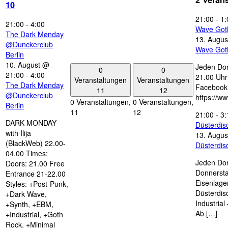
10
21:00
-
1:
21:00
-
4:00
Wave Got
The Dark Mønday
13. Augus
@Dunckerclub
Wave Got
Berlin
10. August @
Jeden Don
0
0
21:00
-
4:00
21.00 Uhr 
Veranstaltungen
Veranstaltungen
The Dark Mønday
Facebook
11
12
@Dunckerclub
https://w
0 Veranstaltungen,
0 Veranstaltungen,
Berlin
11
12
21:00
-
3:
DARK MONDAY
Düsterdi
with Ilija
13. Augus
(BlackWeb) 22.00-
Düsterdi
04.00 Times:
Jeden Don
Doors: 21.00 Free
Donnersta
Entrance 21-22.00
Eisenlage
Styles: +Post-Punk,
Düsterdis
+Dark Wave,
Industria
+Synth, +EBM,
Ab […]
+Industrial, +Goth
Rock, +Minimal