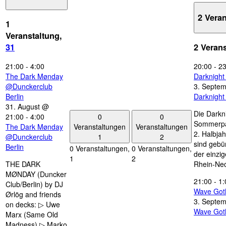
2 Vera
1
Veranstaltung,
31
2 Veran
21:00
-
4:00
20:00
-
23
The Dark Mønday
Darknigh
@Dunckerclub
3. Septe
Berlin
Darknigh
31. August @
Die Darkn
0
0
21:00
-
4:00
Sommerpau
Veranstaltungen
Veranstaltungen
The Dark Mønday
2. Halbjah
1
2
@Dunckerclub
sind gebün
Berlin
0 Veranstaltungen,
0 Veranstaltungen,
der einzi
1
2
THE DARK
Rhein-Nec
MØNDAY (Duncker
21:00
-
1:
Club/Berlin) by DJ
Wave Got
Ørlög and friends
3. Septe
on decks: ▷ Uwe
Wave Got
Marx (Same Old
Madness) ▷ Marko