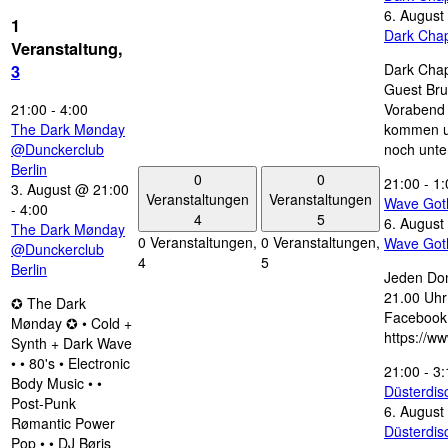
6. August
1
Dark Chap
Veranstaltung,
Dark Chap
3
Guest Bru
21:00
-
4:00
Vorabend 
The Dark Mønday
kommen u
@Dunckerclub
noch unte
Berlin
0
0
21:00
-
1:
3. August @ 21:00
Veranstaltungen
Veranstaltungen
Wave Got
-
4:00
4
5
6. August
The Dark Mønday
0 Veranstaltungen,
0 Veranstaltungen,
Wave Got
@Dunckerclub
4
5
Berlin
Jeden Don
21.00 Uhr 
✪ The Dark
Facebook
Mønday ✪ • Cold +
https://w
Synth + Dark Wave
• • 80's • Electronic
21:00
-
3:
Body Music • •
Düsterdi
Post-Punk
6. August
Rømantic Power
Düsterdi
Pop • • DJ Børis