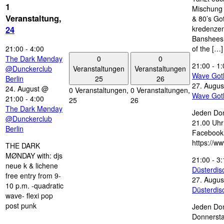
1
Mischung 
Veranstaltung,
& 80’s Go
kredenzen
24
Banshees,
21:00
-
4:00
of the […]
0
0
The Dark Mønday
21:00
-
1:
Veranstaltungen
Veranstaltungen
@Dunckerclub
Wave Got
25
26
Berlin
27. Augus
24. August @
0 Veranstaltungen,
0 Veranstaltungen,
Wave Got
21:00
-
4:00
25
26
The Dark Mønday
Jeden Don
@Dunckerclub
21.00 Uhr 
Berlin
Facebook
https://w
THE DARK
MØNDAY with: djs
21:00
-
3:
neue k & lichene
Düsterdi
free entry from 9-
27. Augus
10 p.m. -quadratic
Düsterdi
wave- flexi pop
post punk
Jeden Don
Donnersta