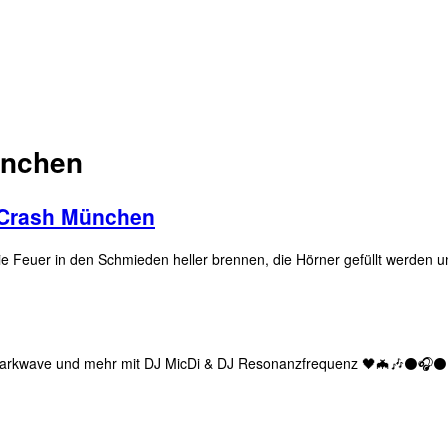
ünchen
 @Crash München
 in den Schmieden heller brennen, die Hörner gefüllt werden und üb
 / Darkwave und mehr mit DJ MicDi & DJ Resonanzfrequenz 🖤🦇🎶⚫🎧⚫