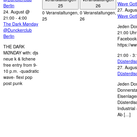
Wave Got
25
26
Berlin
27. Augus
24. August @
0 Veranstaltungen,
0 Veranstaltungen,
Wave Got
21:00
-
4:00
25
26
The Dark Mønday
Jeden Don
@Dunckerclub
21.00 Uhr 
Berlin
Facebook
https://w
THE DARK
MØNDAY with: djs
21:00
-
3:
neue k & lichene
Düsterdi
free entry from 9-
27. Augus
10 p.m. -quadratic
Düsterdi
wave- flexi pop
post punk
Jeden Don
Donnersta
Eisenlage
Düsterdis
Industria
Ab […]