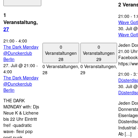
2 Veran
1
21:00
-
1:
Veranstaltung,
Wave Got
30. Juli 
27
Wave Got
21:00
-
4:00
Jeden Don
0
0
The Dark Mønday
21.00 Uhr 
Veranstaltungen
Veranstaltungen
@Dunckerclub
Facebook
28
29
Berlin
https://w
27. Juli @ 21:00
-
0 Veranstaltungen,
0 Veranstaltungen,
4:00
28
29
21:00
-
3:
The Dark Mønday
Düsterdi
@Dunckerclub
30. Juli 
Berlin
Düsterdi
THE DARK
Jeden Don
MØNDAY with: Djs
Donnersta
Neue K & Lichene
Eisenlage
bis 22 Uhr Eintritt
Düsterdis
frei! -quadratic
Industria
wave- flexi pop
Ab […]
post punk