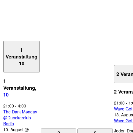
1
Veranstaltung
10
2 Vera
1
Veranstaltung,
2 Veran
10
21:00
-
1:
21:00
-
4:00
Wave Got
The Dark Mønday
13. Augus
@Dunckerclub
Wave Got
Berlin
10. August @
Jeden Don
0
0