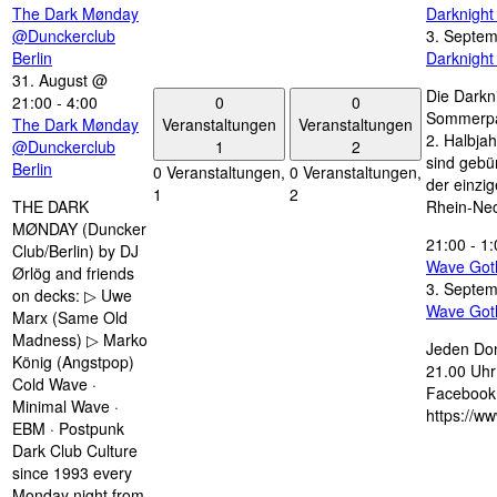
The Dark Mønday
Darknigh
@Dunckerclub
3. Septe
Berlin
Darknigh
31. August @
Die Darkn
0
0
21:00
-
4:00
Sommerpau
Veranstaltungen
Veranstaltungen
The Dark Mønday
2. Halbjah
1
2
@Dunckerclub
sind gebün
Berlin
0 Veranstaltungen,
0 Veranstaltungen,
der einzi
1
2
THE DARK
Rhein-Nec
MØNDAY (Duncker
21:00
-
1:
Club/Berlin) by DJ
Wave Got
Ørlög and friends
3. Septe
on decks: ▷ Uwe
Wave Got
Marx (Same Old
Madness) ▷ Marko
Jeden Don
König (Angstpop)
21.00 Uhr 
Cold Wave ·
Facebook 
Minimal Wave ·
https://w
EBM · Postpunk
Dark Club Culture
since 1993 every
Monday night from