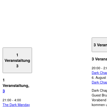
3 Vera
1
3 Veran
Veranstaltung
3
20:00
-
2:
Dark Chap
6. August
1
Dark Chap
Veranstaltung,
Dark Chap
3
Guest Bru
21:00
-
4:00
Vorabend 
The Dark Mønday
kommen u