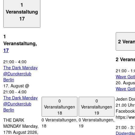
1
Veranstaltung
17
1
2 Vera
Veranstaltung,
17
2 Veran
21:00
-
4:00
The Dark Mønday
21:00
-
1:
@Dunckerclub
Wave Got
Berlin
20. Augus
17. August @
Wave Got
21:00
-
4:00
The Dark Mønday
Jeden Don
0
0
@Dunckerclub
21.00 Uhr 
Veranstaltungen
Veranstaltungen
Berlin
Facebook
18
19
https://w
0 Veranstaltungen,
0 Veranstaltungen,
THE DARK
18
19
MØNDAY Mønday,
21:00
-
3:
17th August 2026,
Düsterdi