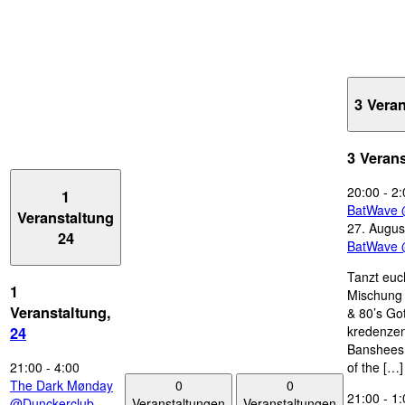
3 Vera
3 Veran
20:00
-
2:
1
BatWave 
Veranstaltung
27. Augus
24
BatWave 
Tanzt euc
1
Mischung 
Veranstaltung,
& 80’s Go
kredenzen
24
Banshees,
21:00
-
4:00
of the […]
0
0
The Dark Mønday
21:00
-
1:
Veranstaltungen
Veranstaltungen
@Dunckerclub