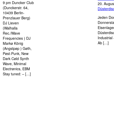
9 pm Duncker Club
20. Augus
(Dunckerstr. 64,
Düsterdi
10439 Berlin-
Jeden Don
Prenzlauer Berg)
Donnersta
DJ Lieven
Eisenlage
(Walhalla
Düsterdis
Rec./Wave
Industria
Frequencies ) DJ
Ab […]
Markø König
(Angstpøp ) Gøth,
Pøst-Punk, New
Dark Cøld Synth
Wave, Minimal
Electrønics, EBM
Stay tuned: – […]