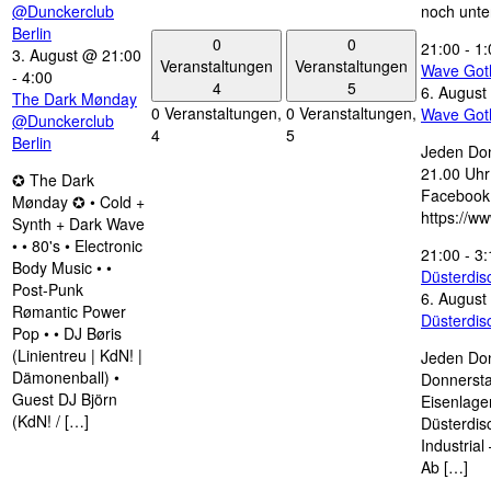
@Dunckerclub
noch unte
Berlin
0
0
21:00
-
1:
3. August @ 21:00
Veranstaltungen
Veranstaltungen
Wave Got
-
4:00
4
5
6. August
The Dark Mønday
0 Veranstaltungen,
0 Veranstaltungen,
Wave Got
@Dunckerclub
4
5
Berlin
Jeden Don
21.00 Uhr 
✪ The Dark
Facebook
Mønday ✪ • Cold +
https://w
Synth + Dark Wave
• • 80's • Electronic
21:00
-
3:
Body Music • •
Düsterdi
Post-Punk
6. August
Rømantic Power
Düsterdi
Pop • • DJ Børis
(Linientreu | KdN! |
Jeden Don
Dämonenball) •
Donnersta
Guest DJ Björn
Eisenlage
(KdN! / […]
Düsterdis
Industria
Ab […]