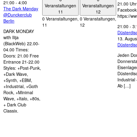
21:00
-
4:00
21.00 Uhr 
Veranstaltungen
Veranstaltungen
The Dark Mønday
Facebook
11
12
@Dunckerclub
https://w
0 Veranstaltungen,
0 Veranstaltungen,
Berlin
11
12
21:00
-
3:
DARK MONDAY
Düsterdi
with Ilija
13. Augus
(BlackWeb) 22.00-
Düsterdi
04.00 Times:
Jeden Don
Doors: 21.00 Free
Donnersta
Entrance 21-22.00
Eisenlage
Styles: +Post-Punk,
Düsterdis
+Dark Wave,
Industria
+Synth, +EBM,
Ab […]
+Industrial, +Goth
Rock, +Minimal
Wave, +Italo, +80s,
+ Dark Club
Classix.