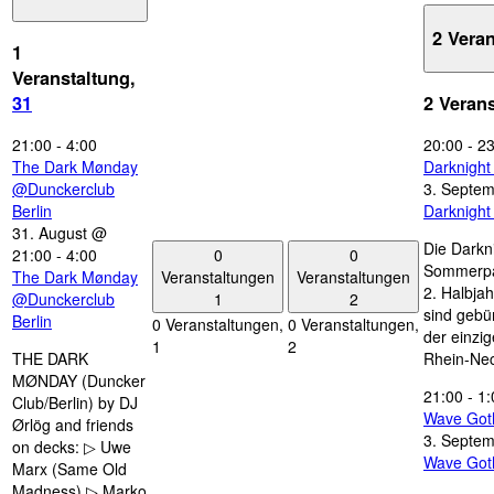
2 Vera
1
Veranstaltung,
31
2 Veran
21:00
-
4:00
20:00
-
23
The Dark Mønday
Darknigh
@Dunckerclub
3. Septe
Berlin
Darknigh
31. August @
Die Darkn
0
0
21:00
-
4:00
Sommerpau
Veranstaltungen
Veranstaltungen
The Dark Mønday
2. Halbjah
1
2
@Dunckerclub
sind gebün
Berlin
0 Veranstaltungen,
0 Veranstaltungen,
der einzi
1
2
THE DARK
Rhein-Nec
MØNDAY (Duncker
21:00
-
1:
Club/Berlin) by DJ
Wave Got
Ørlög and friends
3. Septe
on decks: ▷ Uwe
Wave Got
Marx (Same Old
Madness) ▷ Marko