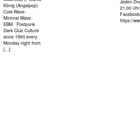
Jeden Don
König (Angstpop)
21.00 Uhr 
Cold Wave ·
Facebook 
Minimal Wave ·
https://w
EBM · Postpunk
Dark Club Culture
since 1993 every
Monday night from
[…]