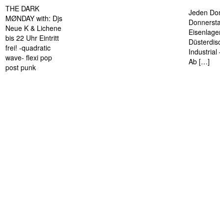
THE DARK
Jeden Don
MØNDAY with: Djs
Donnersta
Neue K & Lichene
Eisenlage
bis 22 Uhr Eintritt
Düsterdis
frei! -quadratic
Industria
wave- flexi pop
Ab […]
post punk