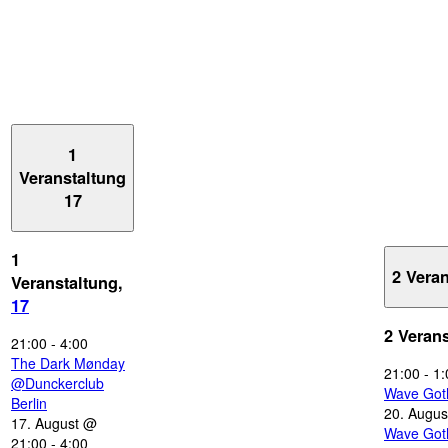
1
Veranstaltung
17
1
2 Vera
Veranstaltung,
17
2 Veran
21:00
-
4:00
The Dark Mønday
21:00
-
1:
@Dunckerclub
Wave Got
Berlin
20. Augus
17. August @
Wave Got
21:00
-
4:00