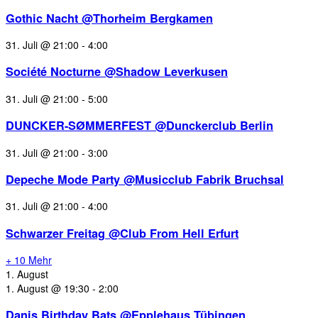
Gothic Nacht @Thorheim Bergkamen
31. Juli @ 21:00
-
4:00
Société Nocturne @Shadow Leverkusen
31. Juli @ 21:00
-
5:00
DUNCKER-SØMMERFEST @Dunckerclub Berlin
31. Juli @ 21:00
-
3:00
Depeche Mode Party @Musicclub Fabrik Bruchsal
31. Juli @ 21:00
-
4:00
Schwarzer Freitag @Club From Hell Erfurt
+ 10 Mehr
1. August
1. August @ 19:30
-
2:00
Danis Birthday Bats @Epplehaus Tübingen