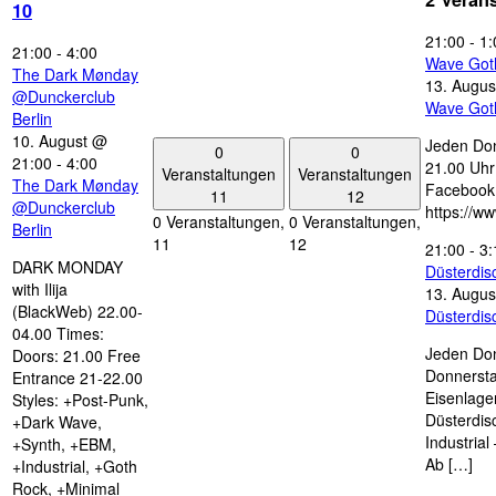
10
21:00
-
1:
21:00
-
4:00
Wave Got
The Dark Mønday
13. Augus
@Dunckerclub
Wave Got
Berlin
10. August @
Jeden Don
0
0
21:00
-
4:00
21.00 Uhr 
Veranstaltungen
Veranstaltungen
The Dark Mønday
Facebook
11
12
@Dunckerclub
https://w
0 Veranstaltungen,
0 Veranstaltungen,
Berlin
11
12
21:00
-
3:
DARK MONDAY
Düsterdi
with Ilija
13. Augus
(BlackWeb) 22.00-
Düsterdi
04.00 Times:
Jeden Don
Doors: 21.00 Free
Donnersta
Entrance 21-22.00
Eisenlage
Styles: +Post-Punk,
Düsterdis
+Dark Wave,
Industria
+Synth, +EBM,
Ab […]
+Industrial, +Goth
Rock, +Minimal