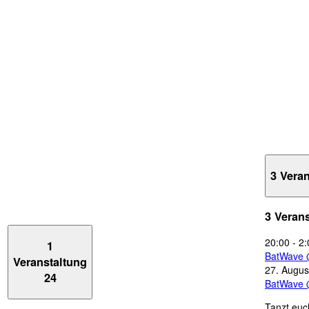
3 Vera
3 Veran
20:00
-
2:
1
BatWave 
Veranstaltung
27. Augus
24
BatWave 
Tanzt euc