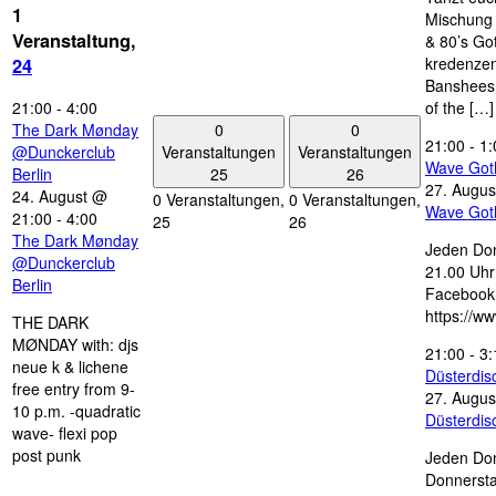
1
Mischung 
Veranstaltung,
& 80’s Go
kredenzen
24
Banshees,
21:00
-
4:00
of the […]
0
0
The Dark Mønday
21:00
-
1:
Veranstaltungen
Veranstaltungen
@Dunckerclub
Wave Got
25
26
Berlin
27. Augus
24. August @
0 Veranstaltungen,
0 Veranstaltungen,
Wave Got
21:00
-
4:00
25
26
The Dark Mønday
Jeden Don
@Dunckerclub
21.00 Uhr 
Berlin
Facebook
https://w
THE DARK
MØNDAY with: djs
21:00
-
3:
neue k & lichene
Düsterdi
free entry from 9-
27. Augus
10 p.m. -quadratic
Düsterdi
wave- flexi pop
post punk
Jeden Don
Donnersta