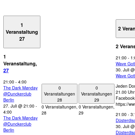
1
2 Vera
Veranstaltung
27
2 Veran
1
21:00
-
1:
Veranstaltung,
Wave Got
30. Juli 
27
Wave Got
21:00
-
4:00
Jeden Don
0
0
The Dark Mønday
21.00 Uhr 
Veranstaltungen
Veranstaltungen
@Dunckerclub
Facebook
28
29
Berlin
https://w
27. Juli @ 21:00
-
0 Veranstaltungen,
0 Veranstaltungen,
4:00
28
29
21:00
-
3:
The Dark Mønday
Düsterdi
@Dunckerclub
30. Juli 
Berlin
Düsterdi