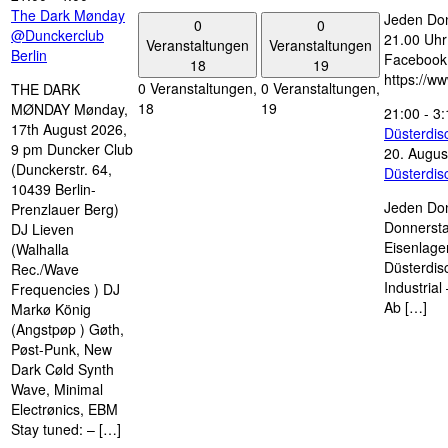
The Dark Mønday
Jeden Don
0
0
@Dunckerclub
21.00 Uhr 
Veranstaltungen
Veranstaltungen
Berlin
Facebook
18
19
https://w
0 Veranstaltungen,
0 Veranstaltungen,
THE DARK
18
19
MØNDAY Mønday,
21:00
-
3:
17th August 2026,
Düsterdi
9 pm Duncker Club
20. Augus
(Dunckerstr. 64,
Düsterdi
10439 Berlin-
Jeden Don
Prenzlauer Berg)
Donnersta
DJ Lieven
Eisenlage
(Walhalla
Düsterdis
Rec./Wave
Industria
Frequencies ) DJ
Ab […]
Markø König
(Angstpøp ) Gøth,
Pøst-Punk, New
Dark Cøld Synth
Wave, Minimal
Electrønics, EBM
Stay tuned: – […]