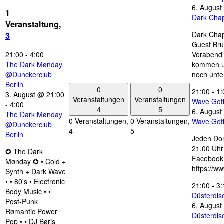
6. August
1
Dark Chap
Veranstaltung,
Dark Chap
3
Guest Bru
21:00
-
4:00
Vorabend 
The Dark Mønday
kommen u
@Dunckerclub
noch unte
Berlin
0
0
21:00
-
1:
3. August @ 21:00
Veranstaltungen
Veranstaltungen
Wave Got
-
4:00
4
5
6. August
The Dark Mønday
0 Veranstaltungen,
0 Veranstaltungen,
Wave Got
@Dunckerclub
4
5
Berlin
Jeden Don
21.00 Uhr 
✪ The Dark
Facebook
Mønday ✪ • Cold +
https://w
Synth + Dark Wave
• • 80's • Electronic
21:00
-
3:
Body Music • •
Düsterdi
Post-Punk
6. August
Rømantic Power
Düsterdi
Pop • • DJ Børis