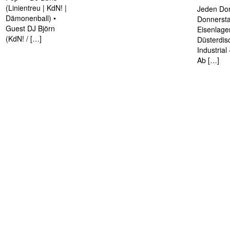
(Linientreu | KdN! |
Jeden Don
Dämonenball) •
Donnersta
Guest DJ Björn
Eisenlage
(KdN! / […]
Düsterdis
Industria
Ab […]