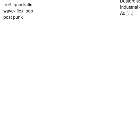
Düsterdis
frei! -quadratic
Industria
wave- flexi pop
Ab […]
post punk