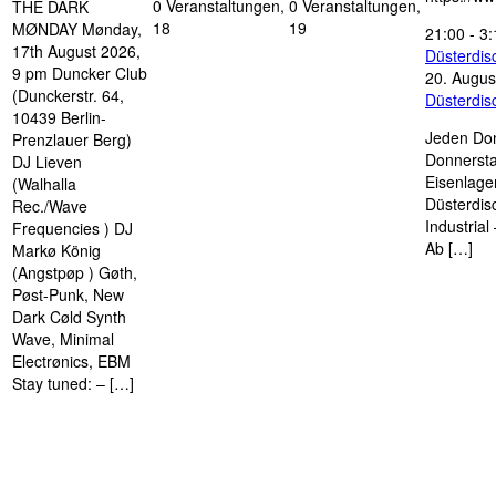
0 Veranstaltungen,
0 Veranstaltungen,
THE DARK
18
19
MØNDAY Mønday,
21:00
-
3:
17th August 2026,
Düsterdi
9 pm Duncker Club
20. Augus
(Dunckerstr. 64,
Düsterdi
10439 Berlin-
Jeden Don
Prenzlauer Berg)
Donnersta
DJ Lieven
Eisenlage
(Walhalla
Düsterdis
Rec./Wave
Industria
Frequencies ) DJ
Ab […]
Markø König
(Angstpøp ) Gøth,
Pøst-Punk, New
Dark Cøld Synth
Wave, Minimal
Electrønics, EBM
Stay tuned: – […]