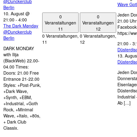
@Dunckerclub
Wave Got
Berlin
10. August @
Jeden Don
0
0
21:00
-
4:00
21.00 Uhr 
Veranstaltungen
Veranstaltungen
The Dark Mønday
Facebook
11
12
@Dunckerclub
https://w
0 Veranstaltungen,
0 Veranstaltungen,
Berlin
11
12
21:00
-
3:
DARK MONDAY
Düsterdi
with Ilija
13. Augus
(BlackWeb) 22.00-
Düsterdi
04.00 Times:
Jeden Don
Doors: 21.00 Free
Donnersta
Entrance 21-22.00
Eisenlage
Styles: +Post-Punk,
Düsterdis
+Dark Wave,
Industria
+Synth, +EBM,
Ab […]
+Industrial, +Goth
Rock, +Minimal
Wave, +Italo, +80s,
+ Dark Club
Classix.