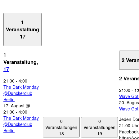
1
Veranstaltung
17
1
2 Vera
Veranstaltung,
17
2 Veran
21:00
-
4:00
The Dark Mønday
21:00
-
1:
@Dunckerclub
Wave Got
Berlin
20. Augus
17. August @
Wave Got
21:00
-
4:00
The Dark Mønday
Jeden Don
0
0
@Dunckerclub
21.00 Uhr 
Veranstaltungen
Veranstaltungen
Berlin
Facebook
18
19
https://w