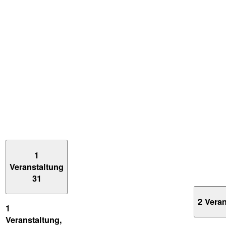
1
Veranstaltung
31
2 Vera
1
Veranstaltung,