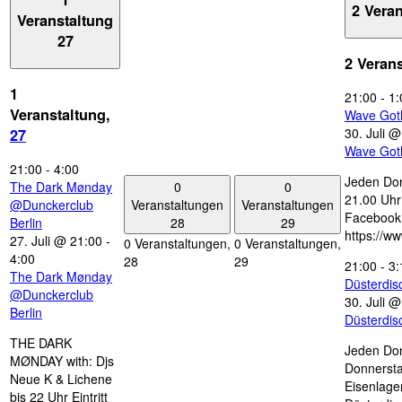
2 Vera
Veranstaltung
27
2 Veran
1
21:00
-
1:
Veranstaltung,
Wave Got
30. Juli 
27
Wave Got
21:00
-
4:00
Jeden Don
0
0
The Dark Mønday
21.00 Uhr 
Veranstaltungen
Veranstaltungen
@Dunckerclub
Facebook
28
29
Berlin
https://w
27. Juli @ 21:00
-
0 Veranstaltungen,
0 Veranstaltungen,
4:00
28
29
21:00
-
3:
The Dark Mønday
Düsterdi
@Dunckerclub
30. Juli 
Berlin
Düsterdi
THE DARK
Jeden Don
MØNDAY with: Djs
Donnersta
Neue K & Lichene
Eisenlage
bis 22 Uhr Eintritt