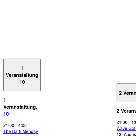
1
Veranstaltung
10
2 Vera
1
Veranstaltung,
2 Veran
10
21:00
-
1:
21:00
-
4:00
Wave Got
The Dark Mønday
13. Augus