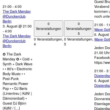
Guest Bru
21:00
-
4:00
Vorabend 
The Dark Mønday
kommen u
@Dunckerclub
noch unte
Berlin
0
0
21:00
-
1:
3. August @ 21:00
Veranstaltungen
Veranstaltungen
Wave Got
-
4:00
4
5
6. August
The Dark Mønday
0 Veranstaltungen,
0 Veranstaltungen,
Wave Got
@Dunckerclub
4
5
Berlin
Jeden Don
21.00 Uhr 
✪ The Dark
Facebook
Mønday ✪ • Cold +
https://w
Synth + Dark Wave
• • 80's • Electronic
21:00
-
3:
Body Music • •
Düsterdi
Post-Punk
6. August
Rømantic Power
Düsterdi
Pop • • DJ Børis
(Linientreu | KdN! |
Jeden Don
Dämonenball) •
Donnersta
Guest DJ Björn
Eisenlage
(KdN! / […]
Düsterdis