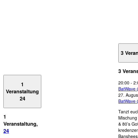
3 Vera
3 Veran
20:00
-
2:
1
BatWave 
Veranstaltung
27. Augus
24
BatWave 
Tanzt euc
1
Mischung 
Veranstaltung,
& 80’s Go
kredenzen
24
Banshees,