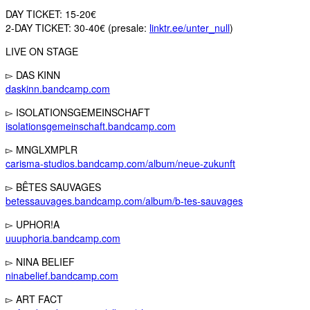
DAY TICKET: 15-20€
2-DAY TICKET: 30-40€ (presale:
linktr.ee/unter_null
)
LIVE ON STAGE
▻ DAS KINN
daskinn.bandcamp.com
▻ ISOLATIONSGEMEINSCHAFT
isolationsgemeinschaft.bandcamp.com
▻ MNGLXMPLR
carisma-studios.bandcamp.com/album/neue-zukunft
▻ BÊTES SAUVAGES
betessauvages.bandcamp.com/album/b-tes-sauvages
▻ UPHOR!A
uuuphoria.bandcamp.com
▻ NINA BELIEF
ninabelief.bandcamp.com
▻ ART FACT