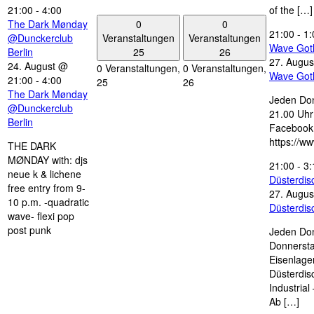
21:00
-
4:00
of the […]
0
0
The Dark Mønday
21:00
-
1:
Veranstaltungen
Veranstaltungen
@Dunckerclub
Wave Got
25
26
Berlin
27. Augus
24. August @
0 Veranstaltungen,
0 Veranstaltungen,
Wave Got
21:00
-
4:00
25
26
The Dark Mønday
Jeden Don
@Dunckerclub
21.00 Uhr 
Berlin
Facebook
https://w
THE DARK
MØNDAY with: djs
21:00
-
3:
neue k & lichene
Düsterdi
free entry from 9-
27. Augus
10 p.m. -quadratic
Düsterdi
wave- flexi pop
post punk
Jeden Don
Donnersta
Eisenlage
Düsterdis
Industria
Ab […]