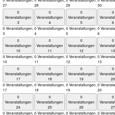
0 Veranstaltungen,
0 Veranstaltungen,
0 Veranstaltungen,
0 Veransta
27
28
29
30
0
0
0
0
Veranstaltungen
Veranstaltungen
Veranstaltungen
Veransta
3
4
5
6
0 Veranstaltungen,
0 Veranstaltungen,
0 Veranstaltungen,
0 Veransta
3
4
5
6
0
0
0
0
Veranstaltungen
Veranstaltungen
Veranstaltungen
Veransta
10
11
12
13
0 Veranstaltungen,
0 Veranstaltungen,
0 Veranstaltungen,
0 Veransta
10
11
12
13
0
0
0
0
Veranstaltungen
Veranstaltungen
Veranstaltungen
Veransta
17
18
19
20
0 Veranstaltungen,
0 Veranstaltungen,
0 Veranstaltungen,
0 Veransta
17
18
19
20
0
0
0
0
Veranstaltungen
Veranstaltungen
Veranstaltungen
Veransta
24
25
26
27
0 Veranstaltungen,
0 Veranstaltungen,
0 Veranstaltungen,
0 Veransta