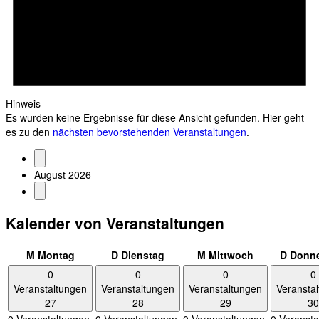
Hinweis
Es wurden keine Ergebnisse für diese Ansicht gefunden. Hier geht
es zu den
nächsten bevorstehenden Veranstaltungen
.
August 2026
Kalender von Veranstaltungen
M
Montag
D
Dienstag
M
Mittwoch
D
Donne
0
0
0
0
Veranstaltungen
Veranstaltungen
Veranstaltungen
Veransta
27
28
29
30