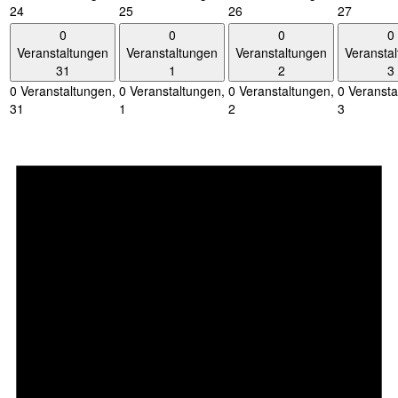
24
25
26
27
0
0
0
0
Veranstaltungen
Veranstaltungen
Veranstaltungen
Veransta
31
1
2
3
0 Veranstaltungen,
0 Veranstaltungen,
0 Veranstaltungen,
0 Veransta
31
1
2
3