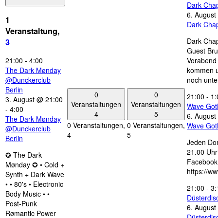
Dark Chap
6. August
1
Dark Chap
Veranstaltung,
Dark Chap
3
Guest Bru
21:00
-
4:00
Vorabend 
The Dark Mønday
kommen u
@Dunckerclub
noch unte
Berlin
0
0
21:00
-
1:
3. August @ 21:00
Veranstaltungen
Veranstaltungen
Wave Got
-
4:00
4
5
6. August
The Dark Mønday
0 Veranstaltungen,
0 Veranstaltungen,
Wave Got
@Dunckerclub
4
5
Berlin
Jeden Don
21.00 Uhr 
✪ The Dark
Facebook
Mønday ✪ • Cold +
https://w
Synth + Dark Wave
• • 80's • Electronic
21:00
-
3:
Body Music • •
Düsterdi
Post-Punk
6. August
Rømantic Power
Düsterdi