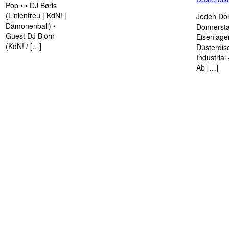
Pop • • DJ Børis
(Linientreu | KdN! |
Jeden Don
Dämonenball) •
Donnersta
Guest DJ Björn
Eisenlage
(KdN! / […]
Düsterdis
Industria
Ab […]