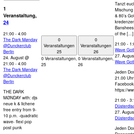
Tanzt euc
1
Mischung 
Veranstaltung,
& 80’s Go
kredenzen
24
Banshees,
21:00
-
4:00
of the […]
0
0
The Dark Mønday
21:00
-
1:
Veranstaltungen
Veranstaltungen
@Dunckerclub
Wave Got
25
26
Berlin
27. Augus
24. August @
0 Veranstaltungen,
0 Veranstaltungen,
Wave Got
21:00
-
4:00
25
26
The Dark Mønday
Jeden Don
@Dunckerclub
21.00 Uhr 
Berlin
Facebook
https://w
THE DARK
MØNDAY with: djs
21:00
-
3:
neue k & lichene
Düsterdi
free entry from 9-
27. Augus
10 p.m. -quadratic
Düsterdi
wave- flexi pop
post punk
Jeden Don