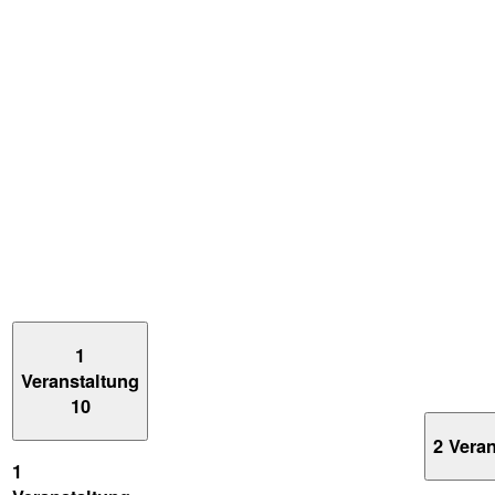
1
Veranstaltung
10
2 Vera
1