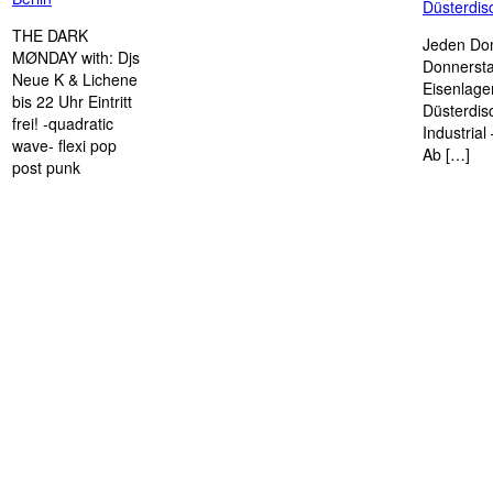
Düsterdi
THE DARK
Jeden Don
MØNDAY with: Djs
Donnersta
Neue K & Lichene
Eisenlage
bis 22 Uhr Eintritt
Düsterdis
frei! -quadratic
Industria
wave- flexi pop
Ab […]
post punk