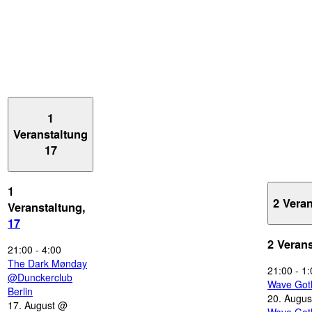
1
Veranstaltung
17
1
2 Vera
Veranstaltung,
17
2 Veran
21:00
-
4:00
The Dark Mønday
21:00
-
1:
@Dunckerclub
Wave Got
Berlin
20. Augus
17. August @