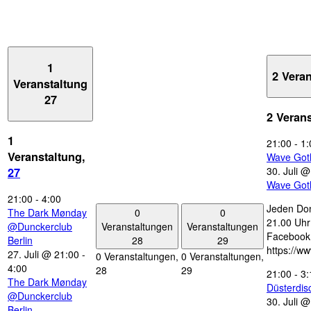
1
2 Vera
Veranstaltung
27
2 Veran
1
21:00
-
1:
Veranstaltung,
Wave Got
30. Juli 
27
Wave Got
21:00
-
4:00
Jeden Don
0
0
The Dark Mønday
21.00 Uhr 
Veranstaltungen
Veranstaltungen
@Dunckerclub
Facebook
28
29
Berlin
https://w
27. Juli @ 21:00
-
0 Veranstaltungen,
0 Veranstaltungen,
4:00
28
29
21:00
-
3:
The Dark Mønday
Düsterdi
@Dunckerclub
30. Juli 
Berlin