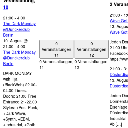
Veranstaltung,
2 Veran
10
21:00
-
1:
21:00
-
4:00
Wave Got
The Dark Mønday
13. Augus
@Dunckerclub
Wave Got
Berlin
10. August @
Jeden Don
0
0
21:00
-
4:00
21.00 Uhr 
Veranstaltungen
Veranstaltungen
The Dark Mønday
Facebook
11
12
@Dunckerclub
https://w
0 Veranstaltungen,
0 Veranstaltungen,
Berlin
11
12
21:00
-
3:
DARK MONDAY
Düsterdi
with Ilija
13. Augus
(BlackWeb) 22.00-
Düsterdi
04.00 Times:
Jeden Don
Doors: 21.00 Free
Donnersta
Entrance 21-22.00
Eisenlage
Styles: +Post-Punk,
Düsterdis
+Dark Wave,
Industria
+Synth, +EBM,
Ab […]
+Industrial, +Goth