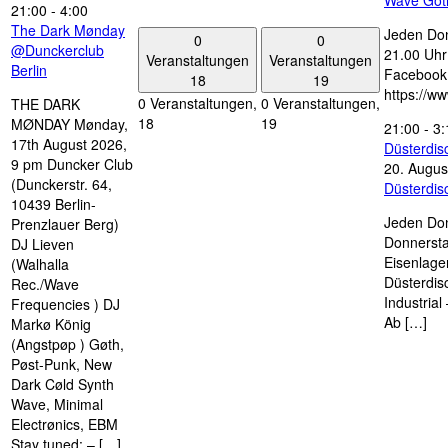
Wave Got
21:00
-
4:00
The Dark Mønday
Jeden Don
0
0
@Dunckerclub
21.00 Uhr 
Veranstaltungen
Veranstaltungen
Berlin
Facebook
18
19
https://w
0 Veranstaltungen,
0 Veranstaltungen,
THE DARK
18
19
MØNDAY Mønday,
21:00
-
3:
17th August 2026,
Düsterdi
9 pm Duncker Club
20. Augus
(Dunckerstr. 64,
Düsterdi
10439 Berlin-
Jeden Don
Prenzlauer Berg)
Donnersta
DJ Lieven
Eisenlage
(Walhalla
Düsterdis
Rec./Wave
Industria
Frequencies ) DJ
Ab […]
Markø König
(Angstpøp ) Gøth,
Pøst-Punk, New
Dark Cøld Synth
Wave, Minimal
Electrønics, EBM
Stay tuned: – […]