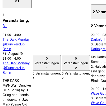
31
2 Vera
1
Veranstaltung,
31
2 Veran
21:00
-
4:00
20:00
-
23
The Dark Mønday
Darknigh
@Dunckerclub
3. Septe
Berlin
Darknigh
31. August @
Die Darkn
0
0
21:00
-
4:00
Sommerpau
Veranstaltungen
Veranstaltungen
The Dark Mønday
2. Halbjah
1
2
@Dunckerclub
sind gebün
Berlin
0 Veranstaltungen,
0 Veranstaltungen,
der einzi
1
2
THE DARK
Rhein-Nec
MØNDAY (Duncker
21:00
-
1:
Club/Berlin) by DJ
Wave Got
Ørlög and friends
3. Septe
on decks: ▷ Uwe
Wave Got
Marx (Same Old