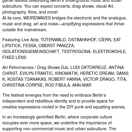
garde festival celebrating Berlin’s underground music and urban
subculture. You can expect concerts, drag shows, visual Art,
photography, films, and more!
At its core, WEIRDWAVES bridges the electronic and the analogue,
music and drag, art and noise—amplifying expressions that thrive
outside the mainstream.
Featuring Live Acts: TOTENWALD, OSTBAHNHOF, CÍERN, EAT
LIPSTICK, FESSA, OBERST PANIZZA,
ISOLATIONSGEMEINSCHAFT, TESTROGONA, ELEKTROKOHLE,
FIXED LENS
Art Peformances / Drag Shows DJs: LUDI OKTOKREUZ, ANTINA
CHRIST, EVILYN FRANTIC, ΚΙΝΟΜΑΤΙΚ, HERETIC DREAM, DANIS
K, KOSTAS TSANAKAS, ROBERT HANNA, VICTOR DRAGO, TITA,
CHRISTINA CORPSE, ROD FIBULA, ANN-MAR
The festival emerges from the need to embrace Berlin’s
independent and rebellious identity and to provide space for
creative expressions rooted in the DIY punk and squatting scenes.
In an increasingly gentrified Berlin, where corporate culture
occupies ever more space, we underline the importance of
supporting non-commercial music and urban subculture. The