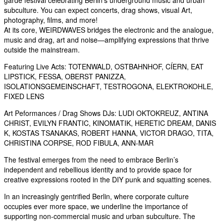
garde festival celebrating Berlin’s underground music and urban
subculture. You can expect concerts, drag shows, visual Art,
photography, films, and more!
At its core, WEIRDWAVES bridges the electronic and the analogue,
music and drag, art and noise—amplifying expressions that thrive
outside the mainstream.
Featuring Live Acts: TOTENWALD, OSTBAHNHOF, CÍERN, EAT
LIPSTICK, FESSA, OBERST PANIZZA,
ISOLATIONSGEMEINSCHAFT, TESTROGONA, ELEKTROKOHLE,
FIXED LENS
Art Peformances / Drag Shows DJs: LUDI OKTOKREUZ, ANTINA
CHRIST, EVILYN FRANTIC, ΚΙΝΟΜΑΤΙΚ, HERETIC DREAM, DANIS
K, KOSTAS TSANAKAS, ROBERT HANNA, VICTOR DRAGO, TITA,
CHRISTINA CORPSE, ROD FIBULA, ANN-MAR
The festival emerges from the need to embrace Berlin’s
independent and rebellious identity and to provide space for
creative expressions rooted in the DIY punk and squatting scenes.
In an increasingly gentrified Berlin, where corporate culture
occupies ever more space, we underline the importance of
supporting non-commercial music and urban subculture. The