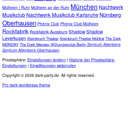
München
Nachtwerk
Mülheim / Ruhr
Mülheim an der Ruhr
Nürnberg
Musikclub
Nachtwerk Musikclub Karlsruhe
Oberhausen
Phönix Club
Phönix Club Mülheim
Rockfabrik
Shadow
Shadow
Rockfabrik Augsburg
Leverkusen
Steinbruch Theater
Steinbruch Theater Mühltal
The Dark
Zentrum Altenberg
MØNDAY
The Dark Mønday @Dunckerclub Berlin
Zentrum Altenberg Oberhausen
Privatsphäre:
Einstellungen ändern
|
Historie der Privatsphäre-
Einstellungen
|
Einwilligungen widerrufen
Copyright © 2026 dark-party.de. All rights reserved.
Pro dark wordpress theme
WICHTIG!
Bitte überprüft vorher die Veranstaltungen ob sie auch wirklich
stattfinden.
Ich gebe keine Garantie auf Richtigkeit der hier aufgeführten
Veranstaltungen.