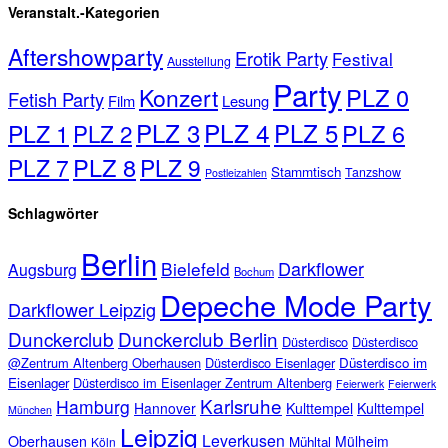
Veranstalt.-Kategorien
Aftershowparty
Erotik Party
Festival
Ausstellung
Party
PLZ 0
Konzert
Fetish Party
Film
Lesung
PLZ 3
PLZ 4
PLZ 5
PLZ 1
PLZ 6
PLZ 2
PLZ 8
PLZ 7
PLZ 9
Stammtisch
Tanzshow
Postleizahlen
Schlagwörter
Berlin
Darkflower
Bielefeld
Augsburg
Bochum
Depeche Mode Party
Darkflower Leipzig
Dunckerclub
Dunckerclub Berlin
Düsterdisco
Düsterdisco
@Zentrum Altenberg Oberhausen
Düsterdisco Eisenlager
Düsterdisco im
Eisenlager
Düsterdisco im Eisenlager Zentrum Altenberg
Feierwerk
Feierwerk
Karlsruhe
Hamburg
Hannover
Kulttempel
Kulttempel
München
Leipzig
Leverkusen
Oberhausen
Mülheim
Mühltal
Köln