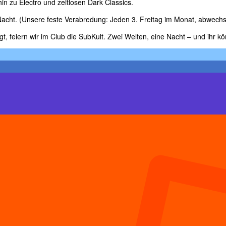
 zu Electro und zeitlosen Dark Classics.
cht. (Unsere feste Verabredung: Jeden 3. Freitag im Monat, abwechse
gt, feiern wir im Club die SubKult. Zwei Welten, eine Nacht – und ihr k