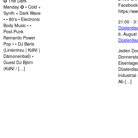
✪ The Dark
Facebook
Mønday ✪ • Cold +
https://w
Synth + Dark Wave
• • 80's • Electronic
21:00
-
3:
Body Music • •
Düsterdi
Post-Punk
6. August
Rømantic Power
Düsterdi
Pop • • DJ Børis
(Linientreu | KdN! |
Jeden Don
Dämonenball) •
Donnersta
Guest DJ Björn
Eisenlage
(KdN! / […]
Düsterdis
Industria
Ab […]