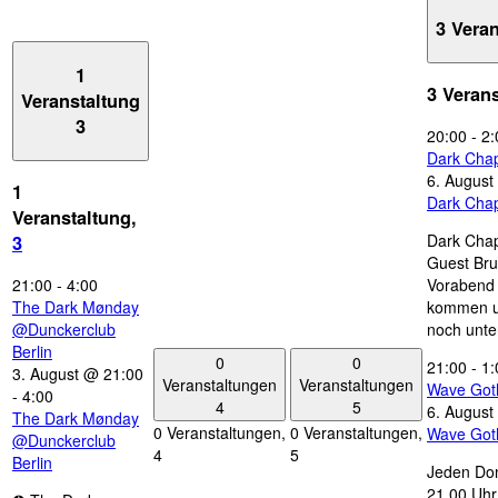
3 Vera
1
3 Veran
Veranstaltung
3
20:00
-
2:
Dark Chap
6. August
1
Dark Chap
Veranstaltung,
Dark Chap
3
Guest Bru
21:00
-
4:00
Vorabend 
The Dark Mønday
kommen u
@Dunckerclub
noch unte
Berlin
0
0
21:00
-
1:
3. August @ 21:00
Veranstaltungen
Veranstaltungen
Wave Got
-
4:00
4
5
6. August
The Dark Mønday
0 Veranstaltungen,
0 Veranstaltungen,
Wave Got
@Dunckerclub
4
5
Berlin
Jeden Don
21.00 Uhr 