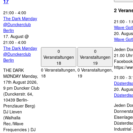
17
2 Veran
21:00
-
4:00
The Dark Mønday
21:00
-
1:
@Dunckerclub
Wave Got
Berlin
20. Augus
17. August @
Wave Got
21:00
-
4:00
The Dark Mønday
Jeden Don
0
0
@Dunckerclub
21.00 Uhr 
Veranstaltungen
Veranstaltungen
Berlin
Facebook
18
19
https://w
0 Veranstaltungen,
0 Veranstaltungen,
THE DARK
18
19
MØNDAY Mønday,
21:00
-
3:
17th August 2026,
Düsterdi
9 pm Duncker Club
20. Augus
(Dunckerstr. 64,
Düsterdi
10439 Berlin-
Jeden Don
Prenzlauer Berg)
Donnersta
DJ Lieven
Eisenlage
(Walhalla
Düsterdis
Rec./Wave
Industria
Frequencies ) DJ