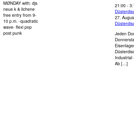
MØNDAY with: djs
21:00
-
3:
neue k & lichene
Düsterdi
free entry from 9-
27. Augus
10 p.m. -quadratic
Düsterdi
wave- flexi pop
post punk
Jeden Don
Donnersta
Eisenlage
Düsterdis
Industria
Ab […]