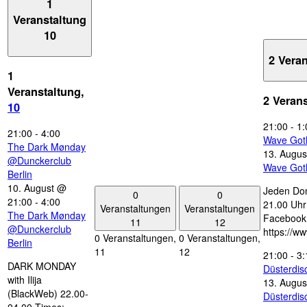
1
Veranstaltung
10
2 Vera
1
Veranstaltung,
2 Veran
10
21:00
-
1:
21:00
-
4:00
Wave Got
The Dark Mønday
13. Augus
@Dunckerclub
Wave Got
Berlin
10. August @
Jeden Don
0
0
21:00
-
4:00
21.00 Uhr 
Veranstaltungen
Veranstaltungen
The Dark Mønday
Facebook
11
12
@Dunckerclub
https://w
0 Veranstaltungen,
0 Veranstaltungen,
Berlin
11
12
21:00
-
3:
DARK MONDAY
Düsterdi
with Ilija
13. Augus
(BlackWeb) 22.00-
Düsterdi