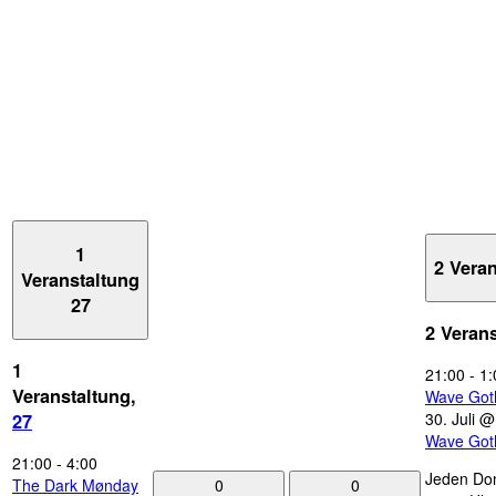
1
2 Vera
Veranstaltung
27
2 Veran
1
21:00
-
1:
Veranstaltung,
Wave Got
30. Juli 
27
Wave Got
21:00
-
4:00
Jeden Don
0
0
The Dark Mønday