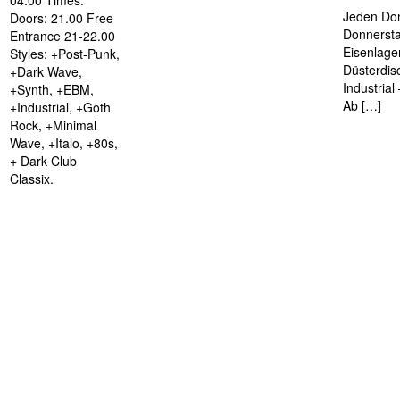
04.00 Times:
Jeden Don
Doors: 21.00 Free
Donnersta
Entrance 21-22.00
Eisenlage
Styles: +Post-Punk,
Düsterdis
+Dark Wave,
Industria
+Synth, +EBM,
Ab […]
+Industrial, +Goth
Rock, +Minimal
Wave, +Italo, +80s,
+ Dark Club
Classix.