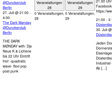
21.00 Uhr 
Veranstaltungen
Veranstaltungen
@Dunckerclub
Facebook
28
29
Berlin
https://w
27. Juli @ 21:00
-
0 Veranstaltungen,
0 Veranstaltungen,
4:00
28
29
21:00
-
3:
The Dark Mønday
Düsterdi
@Dunckerclub
30. Juli 
Berlin
Düsterdi
THE DARK
Jeden Don
MØNDAY with: Djs
Donnersta
Neue K & Lichene
Eisenlage
bis 22 Uhr Eintritt
Düsterdis
frei! -quadratic
Industria
wave- flexi pop
Ab […]
post punk