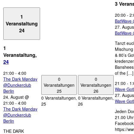
3 Veran
20:00
-
2:
1
BatWave 
Veranstaltung
27. Augus
24
BatWave 
Tanzt euc
1
Mischung 
Veranstaltung,
& 80’s Go
kredenzen
24
Banshees,
21:00
-
4:00
of the […]
0
0
The Dark Mønday
21:00
-
1:
Veranstaltungen
Veranstaltungen
@Dunckerclub
Wave Got
25
26
Berlin
27. Augus
24. August @
0 Veranstaltungen,
0 Veranstaltungen,
Wave Got
21:00
-
4:00
25
26
The Dark Mønday
Jeden Don
@Dunckerclub
21.00 Uhr 
Berlin
Facebook
https://w
THE DARK