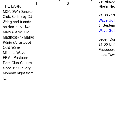
der einzi
1
2
THE DARK
Rhein-Nec
MØNDAY (Duncker
21:00
-
1:
Club/Berlin) by DJ
Wave Got
Ørlög and friends
3. Septe
on decks: ▷ Uwe
Wave Got
Marx (Same Old
Madness) ▷ Marko
Jeden Don
König (Angstpop)
21.00 Uhr 
Cold Wave ·
Facebook 
Minimal Wave ·
https://w
EBM · Postpunk
Dark Club Culture
since 1993 every
Monday night from
[…]