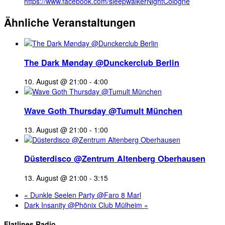
https://www.facebook.com/sleepwalkerNightCologne
Ähnliche Veranstaltungen
The Dark Mønday @Dunckerclub Berlin
10. August @ 21:00
-
4:00
Wave Goth Thursday @Tumult München
13. August @ 21:00
-
1:00
Düsterdisco @Zentrum Altenberg Oberhausen
13. August @ 21:00
-
3:15
«
Dunkle Seelen Party @Faro 8 Marl
Dark Insanity @Phönix Club Mülheim
»
Flatlines Radio