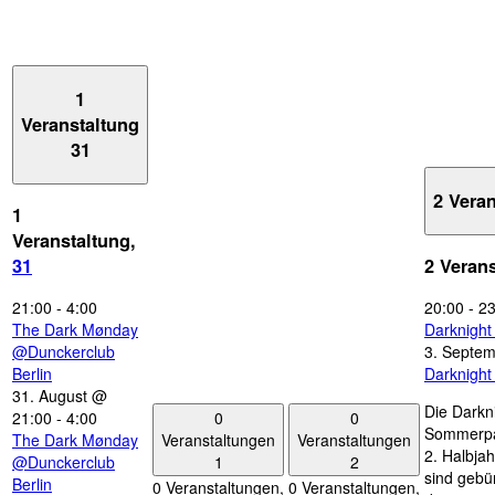
1
Veranstaltung
31
2 Vera
1
Veranstaltung,
31
2 Veran
21:00
-
4:00
20:00
-
23
The Dark Mønday
Darknigh
@Dunckerclub
3. Septe
Berlin
Darknigh
31. August @
Die Darkn
0
0
21:00
-
4:00
Sommerpau
Veranstaltungen
Veranstaltungen
The Dark Mønday
2. Halbjah
1
2
@Dunckerclub
sind gebün
Berlin
0 Veranstaltungen,
0 Veranstaltungen,