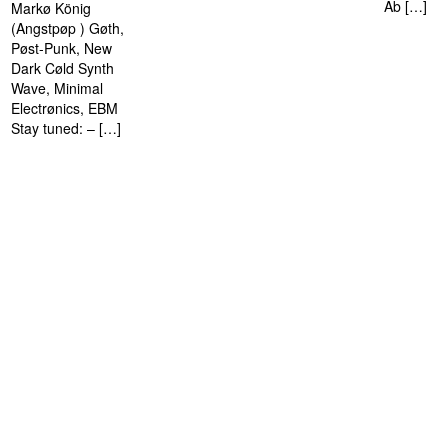
Ab […]
Markø König
(Angstpøp ) Gøth,
Pøst-Punk, New
Dark Cøld Synth
Wave, Minimal
Electrønics, EBM
Stay tuned: – […]