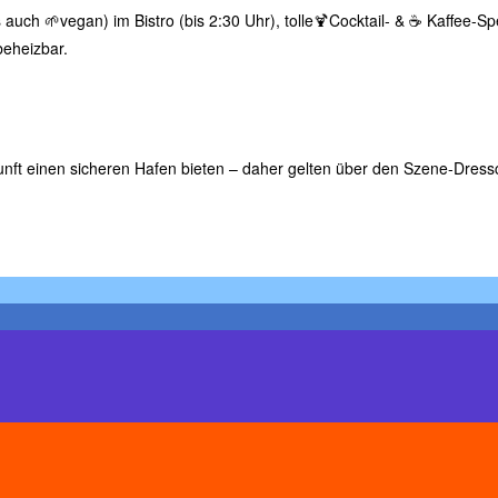
uch 🌱vegan) im Bistro (bis 2:30 Uhr), tolle🍹Cocktail- & ☕️ Kaffee-Spe
beheizbar.
ukunft einen sicheren Hafen bieten – daher gelten über den Szene-Dre