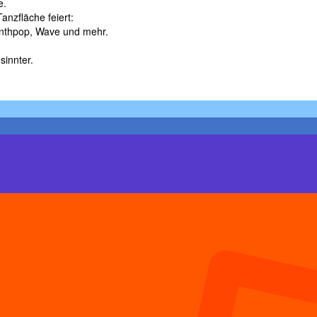
e.
anzfläche feiert:
ynthpop, Wave und mehr.
sinnter.