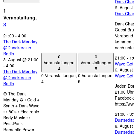
Dark Chap
6. August
1
Dark Chap
Veranstaltung,
Dark Chap
3
Guest Bru
21:00
-
4:00
Vorabend 
The Dark Mønday
kommen u
@Dunckerclub
noch unte
Berlin
0
0
21:00
-
1:
3. August @ 21:00
Veranstaltungen
Veranstaltungen
Wave Got
-
4:00
4
5
6. August
The Dark Mønday
0 Veranstaltungen,
0 Veranstaltungen,
Wave Got
@Dunckerclub
4
5
Berlin
Jeden Don
21.00 Uhr 
✪ The Dark
Facebook
Mønday ✪ • Cold +
https://w
Synth + Dark Wave
• • 80's • Electronic
21:00
-
3:
Body Music • •
Düsterdi
Post-Punk
6. August
Rømantic Power
Düsterdi