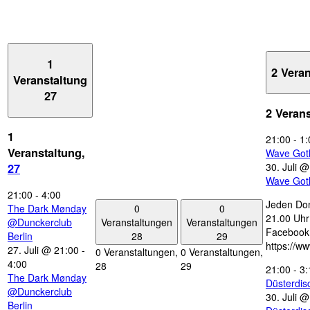
1
2 Vera
Veranstaltung
27
2 Veran
1
21:00
-
1:
Veranstaltung,
Wave Got
30. Juli 
27
Wave Got
21:00
-
4:00
Jeden Don
0
0
The Dark Mønday
21.00 Uhr 
Veranstaltungen
Veranstaltungen
@Dunckerclub
Facebook
28
29
Berlin
https://w
27. Juli @ 21:00
-
0 Veranstaltungen,
0 Veranstaltungen,
4:00
28
29
21:00
-
3:
The Dark Mønday
Düsterdi
@Dunckerclub
30. Juli 
Berlin