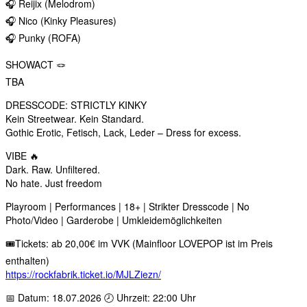
🎧 Reijix (Melodrom)
🎧 Nico (Kinky Pleasures)
🎧 Punky (ROFA)
SHOWACT 🪢
TBA
DRESSCODE: STRICTLY KINKY
Kein Streetwear. Kein Standard.
Gothic Erotic, Fetisch, Lack, Leder – Dress for excess.
VIBE 🔥
Dark. Raw. Unfiltered.
No hate. Just freedom
Playroom | Performances | 18+ | Strikter Dresscode | No
Photo/Video | Garderobe | Umkleidemöglichkeiten
🎟️Tickets: ab 20,00€ im VVK (Mainfloor LOVEPOP ist im Preis
enthalten)
https://rockfabrik.ticket.io/MJLZiezn/
📅 Datum: 18.07.2026 🕗 Uhrzeit: 22:00 Uhr