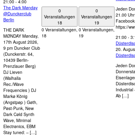
21:00
-
4:00
The Dark Mønday
Jeden Don
0
0
@Dunckerclub
21.00 Uhr 
Veranstaltungen
Veranstaltungen
Berlin
Facebook
18
19
https://w
0 Veranstaltungen,
0 Veranstaltungen,
THE DARK
18
19
MØNDAY Mønday,
21:00
-
3:
17th August 2026,
Düsterdi
9 pm Duncker Club
20. Augus
(Dunckerstr. 64,
Düsterdi
10439 Berlin-
Jeden Don
Prenzlauer Berg)
Donnersta
DJ Lieven
Eisenlage
(Walhalla
Düsterdis
Rec./Wave
Industria
Frequencies ) DJ
Ab […]
Markø König
(Angstpøp ) Gøth,
Pøst-Punk, New
Dark Cøld Synth
Wave, Minimal
Electrønics, EBM
Stay tuned: – […]