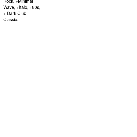
Rock, +Minimal
Wave, +Italo, +80s,
+ Dark Club
Classix.