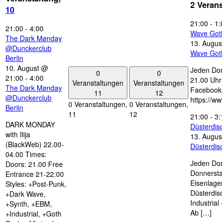
2 Veran
10
21:00
-
1:
21:00
-
4:00
Wave Got
The Dark Mønday
13. Augus
@Dunckerclub
Wave Got
Berlin
10. August @
Jeden Don
0
0
21:00
-
4:00
21.00 Uhr 
Veranstaltungen
Veranstaltungen
The Dark Mønday
Facebook
11
12
@Dunckerclub
https://w
0 Veranstaltungen,
0 Veranstaltungen,
Berlin
11
12
21:00
-
3:
DARK MONDAY
Düsterdi
with Ilija
13. Augus
(BlackWeb) 22.00-
Düsterdi
04.00 Times:
Jeden Don
Doors: 21.00 Free
Donnersta
Entrance 21-22.00
Eisenlage
Styles: +Post-Punk,
Düsterdis
+Dark Wave,
Industria
+Synth, +EBM,
Ab […]
+Industrial, +Goth