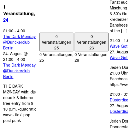
Tanzt euc
1
Mischung 
Veranstaltung,
& 80’s Go
kredenzen
24
Banshees,
21:00
-
4:00
of the […]
0
0
The Dark Mønday
21:00
-
1:
Veranstaltungen
Veranstaltungen
@Dunckerclub
Wave Got
25
26
Berlin
27. Augus
24. August @
0 Veranstaltungen,
0 Veranstaltungen,
Wave Got
21:00
-
4:00
25
26
The Dark Mønday
Jeden Don
@Dunckerclub
21.00 Uhr 
Berlin
Facebook
https://w
THE DARK
MØNDAY with: djs
21:00
-
3:
neue k & lichene
Düsterdi
free entry from 9-
27. Augus
10 p.m. -quadratic
Düsterdi
wave- flexi pop
post punk
Jeden Don
Donnersta