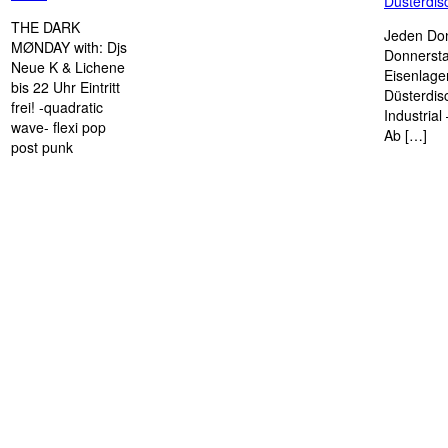
Düsterdi
THE DARK
Jeden Don
MØNDAY with: Djs
Donnersta
Neue K & Lichene
Eisenlage
bis 22 Uhr Eintritt
Düsterdis
frei! -quadratic
Industria
wave- flexi pop
Ab […]
post punk