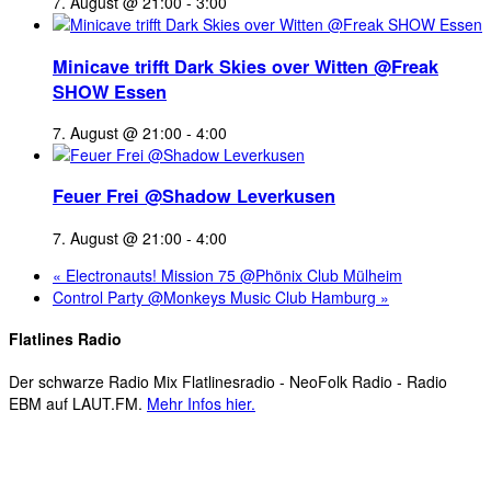
7. August @ 21:00
-
3:00
Minicave trifft Dark Skies over Witten @Freak
SHOW Essen
7. August @ 21:00
-
4:00
Feuer Frei @Shadow Leverkusen
7. August @ 21:00
-
4:00
«
Electronauts! Mission 75 @Phönix Club Mülheim
Control Party @Monkeys Music Club Hamburg
»
Flatlines Radio
Der schwarze Radio Mix Flatlinesradio - NeoFolk Radio - Radio
EBM auf LAUT.FM.
Mehr Infos hier.