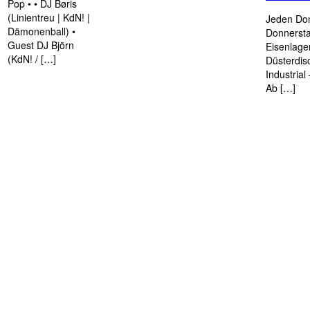
Pop • • DJ Børis
(Linientreu | KdN! |
Jeden Don
Dämonenball) •
Donnersta
Guest DJ Björn
Eisenlage
(KdN! / […]
Düsterdis
Industria
Ab […]