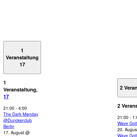
1
Veranstaltung
17
1
2 Vera
Veranstaltung,
17
2 Veran
21:00
-
4:00
The Dark Mønday
21:00
-
1:
@Dunckerclub
Wave Got
Berlin
20. Augus
17. August @
Wave Got