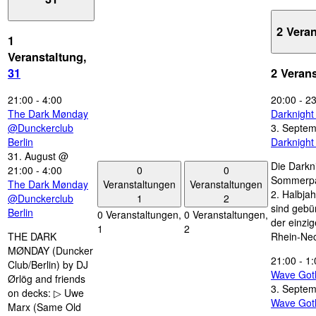
2 Vera
1
Veranstaltung,
31
2 Veran
21:00
-
4:00
20:00
-
23
The Dark Mønday
Darknigh
@Dunckerclub
3. Septe
Berlin
Darknigh
31. August @
Die Darkn
0
0
21:00
-
4:00
Sommerpau
Veranstaltungen
Veranstaltungen
The Dark Mønday
2. Halbjah
1
2
@Dunckerclub
sind gebün
Berlin
0 Veranstaltungen,
0 Veranstaltungen,
der einzi
1
2
THE DARK
Rhein-Nec
MØNDAY (Duncker
21:00
-
1:
Club/Berlin) by DJ
Wave Got
Ørlög and friends
3. Septe
on decks: ▷ Uwe
Wave Got
Marx (Same Old