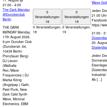
17. August @
Wave Got
21:00
-
4:00
The Dark Mønday
Jeden Don
0
0
@Dunckerclub
21.00 Uhr 
Veranstaltungen
Veranstaltungen
Berlin
Facebook
18
19
https://w
0 Veranstaltungen,
0 Veranstaltungen,
THE DARK
18
19
MØNDAY Mønday,
21:00
-
3:
17th August 2026,
Düsterdi
9 pm Duncker Club
20. Augus
(Dunckerstr. 64,
Düsterdi
10439 Berlin-
Jeden Don
Prenzlauer Berg)
Donnersta
DJ Lieven
Eisenlage
(Walhalla
Düsterdis
Rec./Wave
Industria
Frequencies ) DJ
Ab […]
Markø König
(Angstpøp ) Gøth,
Pøst-Punk, New
Dark Cøld Synth
Wave, Minimal
Electrønics, EBM