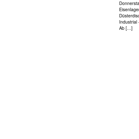
Donnersta
Eisenlage
Düsterdis
Industria
Ab […]