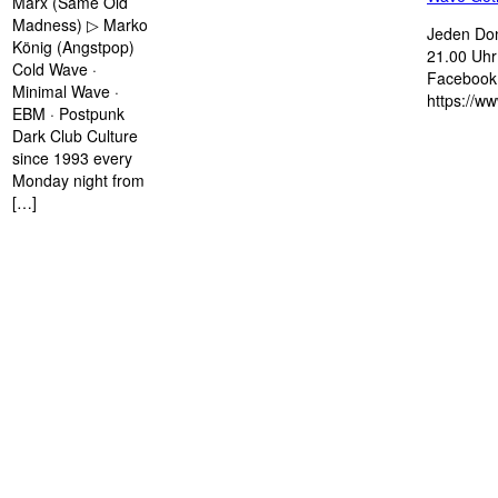
Marx (Same Old
Madness) ▷ Marko
Jeden Don
König (Angstpop)
21.00 Uhr 
Cold Wave ·
Facebook 
Minimal Wave ·
https://w
EBM · Postpunk
Dark Club Culture
since 1993 every
Monday night from
[…]