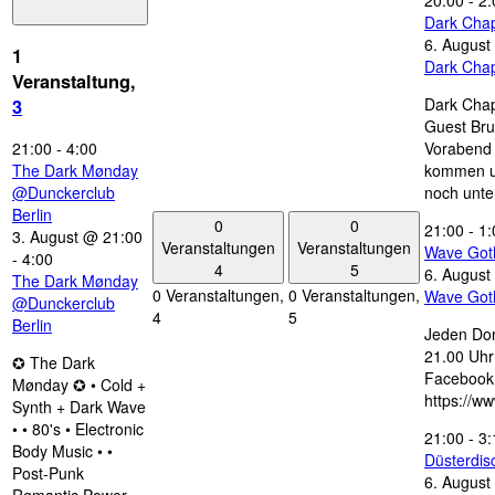
20:00
-
2:
Dark Chap
6. August
1
Dark Chap
Veranstaltung,
Dark Chap
3
Guest Bru
21:00
-
4:00
Vorabend 
The Dark Mønday
kommen u
@Dunckerclub
noch unte
Berlin
0
0
21:00
-
1:
3. August @ 21:00
Veranstaltungen
Veranstaltungen
Wave Got
-
4:00
4
5
6. August
The Dark Mønday
0 Veranstaltungen,
0 Veranstaltungen,
Wave Got
@Dunckerclub
4
5
Berlin
Jeden Don
21.00 Uhr 
✪ The Dark
Facebook
Mønday ✪ • Cold +
https://w
Synth + Dark Wave
• • 80's • Electronic
21:00
-
3:
Body Music • •
Düsterdi
Post-Punk
6. August