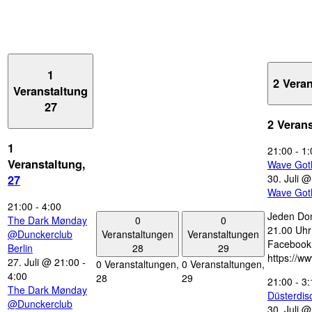
1
2 Vera
Veranstaltung
27
2 Veran
1
21:00
-
1:
Veranstaltung,
Wave Got
30. Juli 
27
Wave Got
21:00
-
4:00
Jeden Don
0
0
The Dark Mønday
21.00 Uhr 
Veranstaltungen
Veranstaltungen
@Dunckerclub
Facebook
28
29
Berlin
https://w
27. Juli @ 21:00
-
0 Veranstaltungen,
0 Veranstaltungen,
4:00
28
29
21:00
-
3:
The Dark Mønday
Düsterdi
@Dunckerclub
30. Juli 