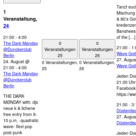
Tanzt euc
1
Mischung 
Veranstaltung,
& 80’s Go
kredenzen
24
Banshees,
21:00
-
4:00
of the […]
0
0
The Dark Mønday
21:00
-
1:
Veranstaltungen
Veranstaltungen
@Dunckerclub
Wave Got
25
26
Berlin
27. Augus
24. August @
0 Veranstaltungen,
0 Veranstaltungen,
Wave Got
21:00
-
4:00
25
26
The Dark Mønday
Jeden Don
@Dunckerclub
21.00 Uhr 
Berlin
Facebook
https://w
THE DARK
MØNDAY with: djs
21:00
-
3:
neue k & lichene
Düsterdi
free entry from 9-
27. Augus
10 p.m. -quadratic
Düsterdi
wave- flexi pop
post punk
Jeden Don