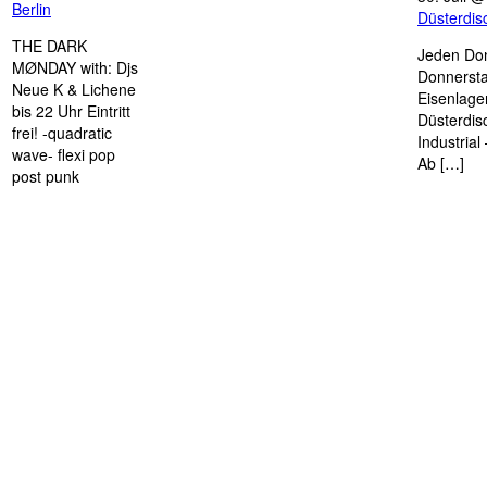
Berlin
Düsterdi
THE DARK
Jeden Don
MØNDAY with: Djs
Donnersta
Neue K & Lichene
Eisenlage
bis 22 Uhr Eintritt
Düsterdis
frei! -quadratic
Industria
wave- flexi pop
Ab […]
post punk