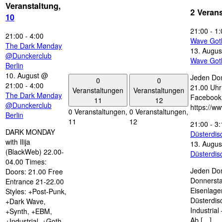
Veranstaltung,
2 Veran
10
21:00
-
1:
21:00
-
4:00
Wave Got
The Dark Mønday
13. Augus
@Dunckerclub
Wave Got
Berlin
10. August @
Jeden Don
0
0
21:00
-
4:00
21.00 Uhr 
Veranstaltungen
Veranstaltungen
The Dark Mønday
Facebook
11
12
@Dunckerclub
https://w
0 Veranstaltungen,
0 Veranstaltungen,
Berlin
11
12
21:00
-
3:
DARK MONDAY
Düsterdi
with Ilija
13. Augus
(BlackWeb) 22.00-
Düsterdi
04.00 Times:
Jeden Don
Doors: 21.00 Free
Donnersta
Entrance 21-22.00
Eisenlage
Styles: +Post-Punk,
Düsterdis
+Dark Wave,
Industria
+Synth, +EBM,
Ab […]
+Industrial, +Goth