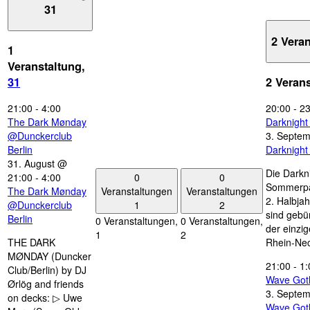
31
2 Vera
1
Veranstaltung,
31
2 Veran
21:00
-
4:00
20:00
-
23
The Dark Mønday
Darknigh
@Dunckerclub
3. Septe
Berlin
Darknigh
31. August @
Die Darkn
0
0
21:00
-
4:00
Sommerpau
Veranstaltungen
Veranstaltungen
The Dark Mønday
2. Halbjah
1
2
@Dunckerclub
sind gebün
Berlin
0 Veranstaltungen,
0 Veranstaltungen,
der einzi
1
2
THE DARK
Rhein-Nec
MØNDAY (Duncker
21:00
-
1:
Club/Berlin) by DJ
Wave Got
Ørlög and friends
3. Septe
on decks: ▷ Uwe
Wave Got