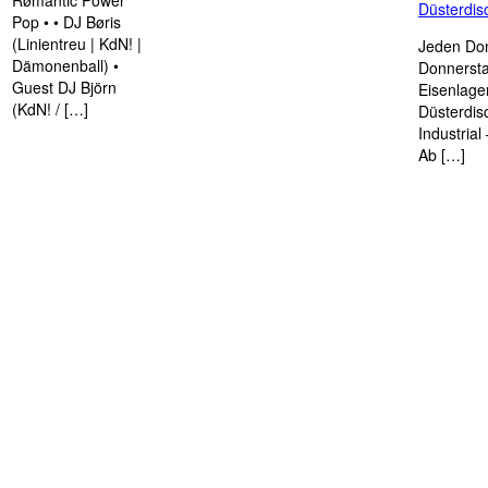
Rømantic Power
Düsterdi
Pop • • DJ Børis
(Linientreu | KdN! |
Jeden Don
Dämonenball) •
Donnersta
Guest DJ Björn
Eisenlage
(KdN! / […]
Düsterdis
Industria
Ab […]