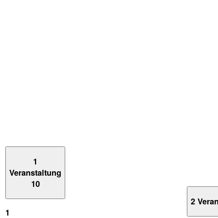
1
Veranstaltung
10
2 Vera
1