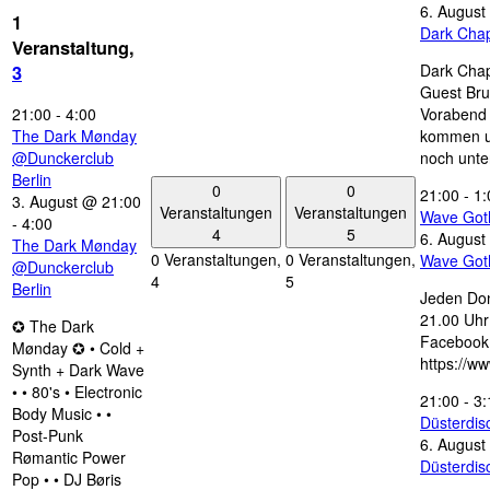
6. August
1
Dark Chap
Veranstaltung,
Dark Chap
3
Guest Bru
21:00
-
4:00
Vorabend 
The Dark Mønday
kommen u
@Dunckerclub
noch unte
Berlin
0
0
21:00
-
1:
3. August @ 21:00
Veranstaltungen
Veranstaltungen
Wave Got
-
4:00
4
5
6. August
The Dark Mønday
0 Veranstaltungen,
0 Veranstaltungen,
Wave Got
@Dunckerclub
4
5
Berlin
Jeden Don
21.00 Uhr 
✪ The Dark
Facebook
Mønday ✪ • Cold +
https://w
Synth + Dark Wave
• • 80's • Electronic
21:00
-
3:
Body Music • •
Düsterdi
Post-Punk
6. August
Rømantic Power
Düsterdi
Pop • • DJ Børis