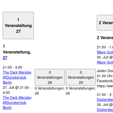
1
2 Vera
Veranstaltung
27
2 Veran
1
21:00
-
1:
Veranstaltung,
Wave Got
30. Juli 
27
Wave Got
21:00
-
4:00
Jeden Don
0
0
The Dark Mønday
21.00 Uhr 
Veranstaltungen
Veranstaltungen
@Dunckerclub
Facebook
28
29
Berlin
https://w
27. Juli @ 21:00
-
0 Veranstaltungen,
0 Veranstaltungen,
4:00
28
29
21:00
-
3:
The Dark Mønday
Düsterdi
@Dunckerclub
30. Juli 
Berlin
Düsterdi