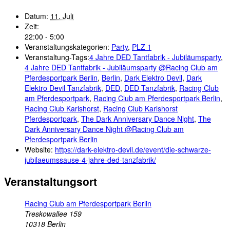
Datum:
11. Juli
Zeit:
22:00 - 5:00
Veranstaltungskategorien:
Party
,
PLZ 1
Veranstaltung-Tags:
4 Jahre DED Tantfabrik - Jubiläumsparty
,
4 Jahre DED Tantfabrik - Jubiläumsparty @Racing Club am
Pferdesportpark Berlin
,
Berlin
,
Dark Elektro Devil
,
Dark
Elektro Devil Tanzfabrik
,
DED
,
DED Tanzfabrik
,
Racing Club
am Pferdesportpark
,
Racing Club am Pferdesportpark Berlin
,
Racing Club Karlshorst
,
Racing Club Karlshorst
Pferdesportpark
,
The Dark Anniversary Dance Night
,
The
Dark Anniversary Dance Night @Racing Club am
Pferdesportpark Berlin
Website:
https://dark-elektro-devil.de/event/die-schwarze-
jubilaeumssause-4-jahre-ded-tanzfabrik/
Veranstaltungsort
Racing Club am Pferdesportpark Berlin
Treskowallee 159
10318
Berlin