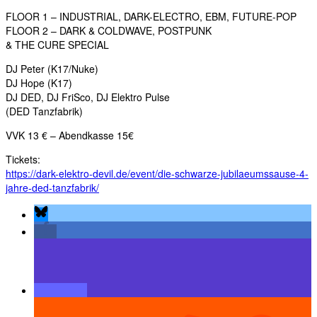
FLOOR 1 – INDUSTRIAL, DARK-ELECTRO, EBM, FUTURE-POP
FLOOR 2 – DARK & COLDWAVE, POSTPUNK
& THE CURE SPECIAL
DJ Peter (K17/Nuke)
DJ Hope (K17)
DJ DED, DJ FriSco, DJ Elektro Pulse
(DED Tanzfabrik)
VVK 13 € – Abendkasse 15€
Tickets:
https://dark-elektro-devil.de/event/die-schwarze-jubilaeumssause-4-
jahre-ded-tanzfabrik/