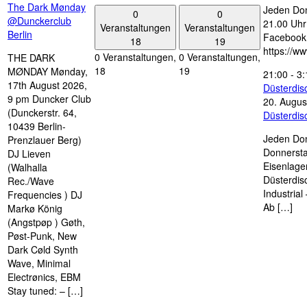
The Dark Mønday
Jeden Don
0
0
@Dunckerclub
21.00 Uhr 
Veranstaltungen
Veranstaltungen
Berlin
Facebook
18
19
https://w
0 Veranstaltungen,
0 Veranstaltungen,
THE DARK
18
19
MØNDAY Mønday,
21:00
-
3:
17th August 2026,
Düsterdi
9 pm Duncker Club
20. Augus
(Dunckerstr. 64,
Düsterdi
10439 Berlin-
Jeden Don
Prenzlauer Berg)
Donnersta
DJ Lieven
Eisenlage
(Walhalla
Düsterdis
Rec./Wave
Industria
Frequencies ) DJ
Ab […]
Markø König
(Angstpøp ) Gøth,
Pøst-Punk, New
Dark Cøld Synth
Wave, Minimal
Electrønics, EBM
Stay tuned: – […]