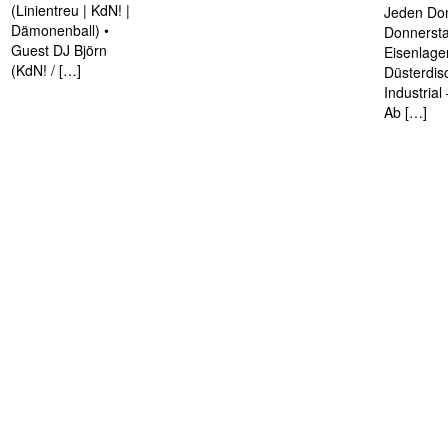
(Linientreu | KdN! |
Jeden Don
Dämonenball) •
Donnersta
Guest DJ Björn
Eisenlage
(KdN! / […]
Düsterdis
Industria
Ab […]