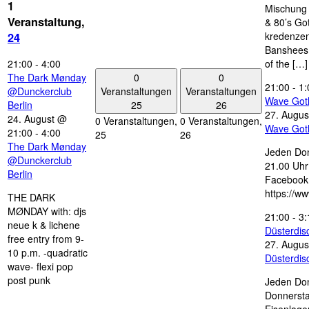
1
Mischung 
Veranstaltung,
& 80’s Go
kredenzen
24
Banshees,
21:00
-
4:00
of the […]
0
0
The Dark Mønday
21:00
-
1:
Veranstaltungen
Veranstaltungen
@Dunckerclub
Wave Got
25
26
Berlin
27. Augus
24. August @
0 Veranstaltungen,
0 Veranstaltungen,
Wave Got
21:00
-
4:00
25
26
The Dark Mønday
Jeden Don
@Dunckerclub
21.00 Uhr 
Berlin
Facebook
https://w
THE DARK
MØNDAY with: djs
21:00
-
3:
neue k & lichene
Düsterdi
free entry from 9-
27. Augus
10 p.m. -quadratic
Düsterdi
wave- flexi pop
post punk
Jeden Don
Donnersta