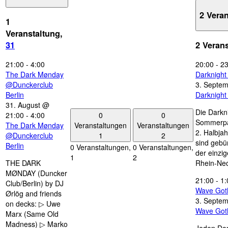
2 Vera
1
Veranstaltung,
31
2 Veran
21:00
-
4:00
20:00
-
23
The Dark Mønday
Darknigh
@Dunckerclub
3. Septe
Berlin
Darknigh
31. August @
Die Darkn
0
0
21:00
-
4:00
Sommerpau
Veranstaltungen
Veranstaltungen
The Dark Mønday
2. Halbjah
1
2
@Dunckerclub
sind gebün
Berlin
0 Veranstaltungen,
0 Veranstaltungen,
der einzi
1
2
THE DARK
Rhein-Nec
MØNDAY (Duncker
21:00
-
1:
Club/Berlin) by DJ
Wave Got
Ørlög and friends
3. Septe
on decks: ▷ Uwe
Wave Got
Marx (Same Old
Madness) ▷ Marko