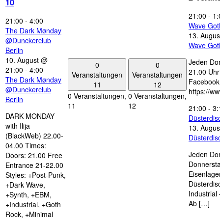
10
21:00
-
1:
21:00
-
4:00
Wave Got
The Dark Mønday
13. Augus
@Dunckerclub
Wave Got
Berlin
10. August @
Jeden Don
0
0
21:00
-
4:00
21.00 Uhr 
Veranstaltungen
Veranstaltungen
The Dark Mønday
Facebook
11
12
@Dunckerclub
https://w
0 Veranstaltungen,
0 Veranstaltungen,
Berlin
11
12
21:00
-
3:
DARK MONDAY
Düsterdi
with Ilija
13. Augus
(BlackWeb) 22.00-
Düsterdi
04.00 Times:
Jeden Don
Doors: 21.00 Free
Donnersta
Entrance 21-22.00
Eisenlage
Styles: +Post-Punk,
Düsterdis
+Dark Wave,
Industria
+Synth, +EBM,
Ab […]
+Industrial, +Goth
Rock, +Minimal