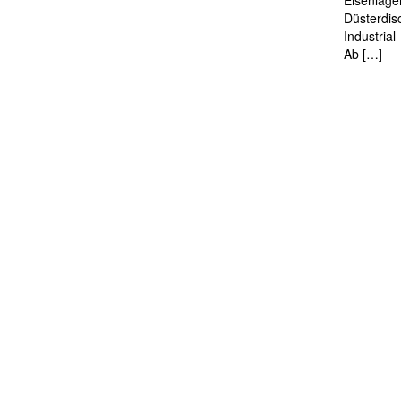
Eisenlage
Düsterdis
Industria
Ab […]