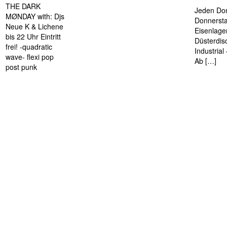
THE DARK
Jeden Don
MØNDAY with: Djs
Donnersta
Neue K & Lichene
Eisenlage
bis 22 Uhr Eintritt
Düsterdis
frei! -quadratic
Industria
wave- flexi pop
Ab […]
post punk