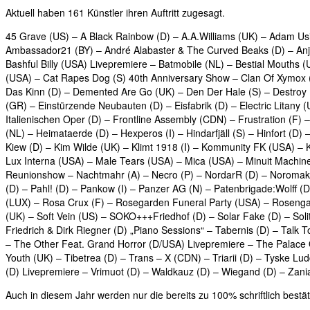
Aktuell haben 161 Künstler ihren Auftritt zugesagt.
45 Grave (US) – A Black Rainbow (D) – A.A.Williams (UK) – Adam Usi
Ambassador21 (BY) – André Alabaster & The Curved Beaks (D) – Anja 
Bashful Billy (USA) Livepremiere – Batmobile (NL) – Bestial Mouths 
(USA) – Cat Rapes Dog (S) 40th Anniversary Show – Clan Of Xymox (N
Das Kinn (D) – Demented Are Go (UK) – Den Der Hale (S) – Destroy M
(GR) – Einstürzende Neubauten (D) – Eisfabrik (D) – Electric Litany
Italienischen Oper (D) – Frontline Assembly (CDN) – Frustration (F)
(NL) – Heimataerde (D) – Hexperos (I) – Hindarfjäll (S) – Hinfort (D
Kiew (D) – Kim Wilde (UK) – Klimt 1918 (I) – Kommunity FK (USA) – 
Lux Interna (USA) – Male Tears (USA) – Mica (USA) – Minuit Machin
Reunionshow – Nachtmahr (A) – Necro (P) – NordarR (D) – Noromaki
(D) – Pahl! (D) – Pankow (I) – Panzer AG (N) – Patenbrigade:Wolff (D
(LUX) – Rosa Crux (F) – Rosegarden Funeral Party (USA) – Rosengar
(UK) – Soft Vein (US) – SOKO+++Friedhof (D) – Solar Fake (D) – So
Friedrich & Dirk Riegner (D) „Piano Sessions“ – Tabernis (D) – Talk
– The Other Feat. Grand Horror (D/USA) Livepremiere – The Palace
Youth (UK) – Tibetrea (D) – Trans – X (CDN) – Triarii (D) – Tyske L
(D) Livepremiere – Vrimuot (D) – Waldkauz (D) – Wiegand (D) – Zani
Auch in diesem Jahr werden nur die bereits zu 100% schriftlich bestät