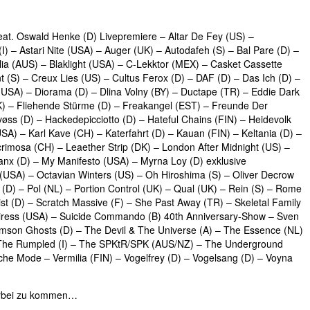
eat. Oswald Henke (D) Livepremiere – Altar De Fey (US) –
– Astari Nite (USA) – Auger (UK) – Autodafeh (S) – Bal Pare (D) –
lia (AUS) – Blaklight (USA) – C-Lekktor (MEX) – Casket Cassette
(S) – Creux Lies (US) – Cultus Ferox (D) – DAF (D) – Das Ich (D) –
(USA) – Diorama (D) – Dlina Volny (BY) – Ductape (TR) – Eddie Dark
(UK) – Fliehende Stürme (D) – Freakangel (EST) – Freunde Der
øss (D) – Hackedepicciotto (D) – Hateful Chains (FIN) – Heidevolk
SA) – Karl Kave (CH) – Katerfahrt (D) – Kauan (FIN) – Keltania (D) –
rimosa (CH) – Leaether Strip (DK) – London After Midnight (US) –
anx (D) – My Manifesto (USA) – Myrna Loy (D) exklusive
SA) – Octavian Winters (US) – Oh Hiroshima (S) – Oliver Decrow
 (D) – Pol (NL) – Portion Control (UK) – Qual (UK) – Rein (S) – Rome
t (D) – Scratch Massive (F) – She Past Away (TR) – Skeletal Family
esiress (USA) – Suicide Commando (B) 40th Anniversary-Show – Sven
Crimson Ghosts (D) – The Devil & The Universe (A) – The Essence (NL)
– The Rumpled (I) – The SPKtR/SPK (AUS/NZ) – The Underground
eche Mode – Vermilia (FIN) – Vogelfrey (D) – Vogelsang (D) – Voyna
 vorbei zu kommen…