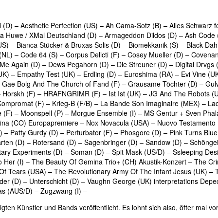
 (D) – Aesthetic Perfection (US) – Ah Cama-Sotz (B) – Alles Schwarz f
Huwe / XMal Deutschland (D) – Armageddon Dildos (D) – Ash Code (I) 
(US) – Bianca Stücker & Bruxas Solis (D) – Biomekkanik (S) – Black Dah
L) – Code 64 (S) – Corpus Delicti (F) – Cosey Mueller (D) – Covenant 
e Again (D) – Dews Pegahorn (D) – Die Streuner (D) – Digital Drvgs 
 (UK) – Empathy Test (UK) – Erdling (D) – Euroshima (RA) – Evi Vine 
 – Gae Bolg And The Church of Fand (F) – Grausame Töchter (D) – Gulv
) – Horskh (F) – HRAFNGRIMR (F) – Ist Ist (UK) – JG And The Robots (U
Kompromat (F) – Krieg-B (F/B) – La Bande Son Imaginaire (MEX) – Lac
e (F) – Moonspell (P) – Morgue Ensemble (I) – MS Gentur + Sven Phal
na (CO) Europapremiere – Nox Novacula (USA) – Nuovo Testamento (U
) – Patty Gurdy (D) – Perturbator (F) – Phosgore (D) – Pink Turns Blue
ten (D) – Rotersand (D) – Sagenbringer (D) – Sandow (D) – Schöngeis
litary Experiments (D) – Soman (D) – Spit Mask (US/D) – Ssleeping D
 To Her (I) – The Beauty Of Gemina Trio+ (CH) Akustik-Konzert – The 
 Of Tears (USA) – The Revolutionary Army Of The Infant Jesus (UK) 
udder (D) – Unterschicht (D) – Vaughn George (UK) interpretations Dep
as (AUS/D) – Zugzwang (I) –
igten Künstler und Bands veröffentlicht. Es lohnt sich also, öfter mal