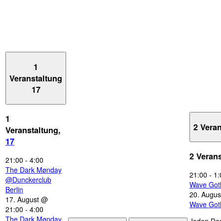
1
Veranstaltung
17
1
2 Vera
Veranstaltung,
17
2 Veran
21:00
-
4:00
The Dark Mønday
21:00
-
1:
@Dunckerclub
Wave Got
Berlin
20. Augus
17. August @
Wave Got
21:00
-
4:00
The Dark Mønday