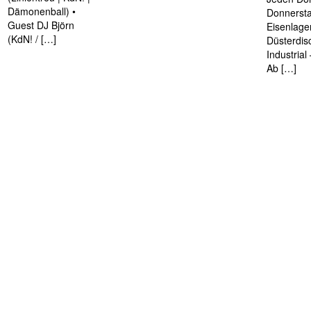
Dämonenball) •
Donnersta
Guest DJ Björn
Eisenlage
(KdN! / […]
Düsterdis
Industria
Ab […]