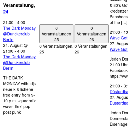
Veranstaltung,
& 80’s Go
kredenzen
24
Banshees,
21:00
-
4:00
of the […]
0
0
The Dark Mønday
21:00
-
1:
Veranstaltungen
Veranstaltungen
@Dunckerclub
Wave Got
25
26
Berlin
27. Augus
24. August @
0 Veranstaltungen,
0 Veranstaltungen,
Wave Got
21:00
-
4:00
25
26
The Dark Mønday
Jeden Don
@Dunckerclub
21.00 Uhr 
Berlin
Facebook
https://w
THE DARK
MØNDAY with: djs
21:00
-
3:
neue k & lichene
Düsterdi
free entry from 9-
27. Augus
10 p.m. -quadratic
Düsterdi
wave- flexi pop
post punk
Jeden Don
Donnersta
Eisenlage