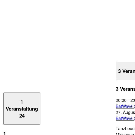
3 Vera
3 Veran
20:00
-
2:
1
BatWave 
Veranstaltung
27. Augus
24
BatWave 
Tanzt euc
1
Mischung 