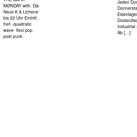
Jeden Don
MØNDAY with: Djs
Donnersta
Neue K & Lichene
Eisenlage
bis 22 Uhr Eintritt
Düsterdis
frei! -quadratic
Industria
wave- flexi pop
Ab […]
post punk