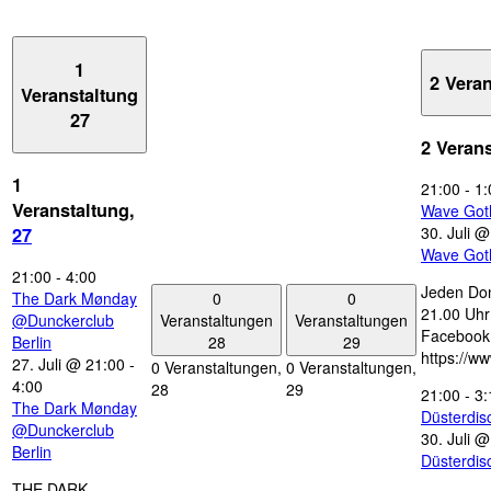
1
2 Vera
Veranstaltung
27
2 Veran
1
21:00
-
1:
Veranstaltung,
Wave Got
30. Juli 
27
Wave Got
21:00
-
4:00
Jeden Don
0
0
The Dark Mønday
21.00 Uhr 
Veranstaltungen
Veranstaltungen
@Dunckerclub
Facebook
28
29
Berlin
https://w
27. Juli @ 21:00
-
0 Veranstaltungen,
0 Veranstaltungen,
4:00
28
29
21:00
-
3:
The Dark Mønday
Düsterdi
@Dunckerclub
30. Juli 
Berlin
Düsterdi
THE DARK