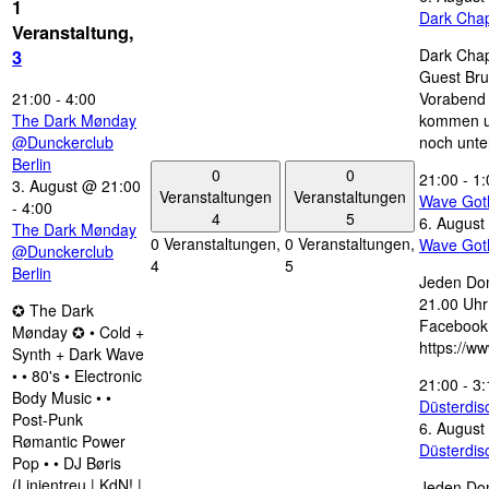
1
Dark Chap
Veranstaltung,
Dark Chap
3
Guest Bru
21:00
-
4:00
Vorabend 
The Dark Mønday
kommen u
@Dunckerclub
noch unte
Berlin
0
0
21:00
-
1:
3. August @ 21:00
Veranstaltungen
Veranstaltungen
Wave Got
-
4:00
4
5
6. August
The Dark Mønday
0 Veranstaltungen,
0 Veranstaltungen,
Wave Got
@Dunckerclub
4
5
Berlin
Jeden Don
21.00 Uhr 
✪ The Dark
Facebook
Mønday ✪ • Cold +
https://w
Synth + Dark Wave
• • 80's • Electronic
21:00
-
3:
Body Music • •
Düsterdi
Post-Punk
6. August
Rømantic Power
Düsterdi
Pop • • DJ Børis
(Linientreu | KdN! |
Jeden Don