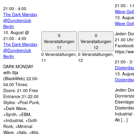
21:00
-
1:
21:00
-
4:00
Wave Got
The Dark Mønday
13. Augus
@Dunckerclub
Wave Got
Berlin
10. August @
Jeden Don
0
0
21:00
-
4:00
21.00 Uhr 
Veranstaltungen
Veranstaltungen
The Dark Mønday
Facebook
11
12
@Dunckerclub
https://w
0 Veranstaltungen,
0 Veranstaltungen,
Berlin
11
12
21:00
-
3:
DARK MONDAY
Düsterdi
with Ilija
13. Augus
(BlackWeb) 22.00-
Düsterdi
04.00 Times:
Jeden Don
Doors: 21.00 Free
Donnersta
Entrance 21-22.00
Eisenlage
Styles: +Post-Punk,
Düsterdis
+Dark Wave,
Industria
+Synth, +EBM,
Ab […]
+Industrial, +Goth
Rock, +Minimal
Wave, +Italo, +80s,