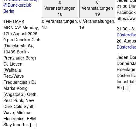
Jeden Don
0
0
@Dunckerclub
21.00 Uhr 
Veranstaltungen
Veranstaltungen
Berlin
Facebook
18
19
https://w
0 Veranstaltungen,
0 Veranstaltungen,
THE DARK
18
19
MØNDAY Mønday,
21:00
-
3:
17th August 2026,
Düsterdi
9 pm Duncker Club
20. Augus
(Dunckerstr. 64,
Düsterdi
10439 Berlin-
Jeden Don
Prenzlauer Berg)
Donnersta
DJ Lieven
Eisenlage
(Walhalla
Düsterdis
Rec./Wave
Industria
Frequencies ) DJ
Ab […]
Markø König
(Angstpøp ) Gøth,
Pøst-Punk, New
Dark Cøld Synth
Wave, Minimal
Electrønics, EBM
Stay tuned: – […]