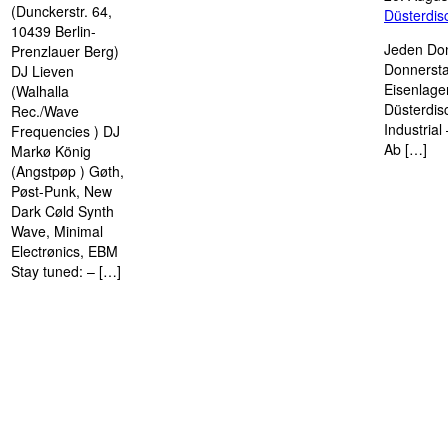
(Dunckerstr. 64,
Düsterdi
10439 Berlin-
Jeden Don
Prenzlauer Berg)
Donnersta
DJ Lieven
Eisenlage
(Walhalla
Düsterdis
Rec./Wave
Industria
Frequencies ) DJ
Ab […]
Markø König
(Angstpøp ) Gøth,
Pøst-Punk, New
Dark Cøld Synth
Wave, Minimal
Electrønics, EBM
Stay tuned: – […]