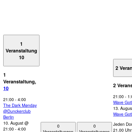
1
Veranstaltung
10
2 Vera
1
Veranstaltung,
2 Veran
10
21:00
-
1:
21:00
-
4:00
Wave Got
The Dark Mønday
13. Augus
@Dunckerclub
Wave Got
Berlin
10. August @
Jeden Don
0
0
21:00
-
4:00
21.00 Uhr 
Veranstaltungen
Veranstaltungen