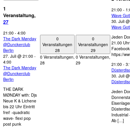
1
21:00
-
1:
Veranstaltung,
Wave Got
30. Juli 
27
Wave Got
21:00
-
4:00
Jeden Don
0
0
The Dark Mønday
21.00 Uhr 
Veranstaltungen
Veranstaltungen
@Dunckerclub
Facebook
28
29
Berlin
https://w
27. Juli @ 21:00
-
0 Veranstaltungen,
0 Veranstaltungen,
4:00
28
29
21:00
-
3:
The Dark Mønday
Düsterdi
@Dunckerclub
30. Juli 
Berlin
Düsterdi
THE DARK
Jeden Don
MØNDAY with: Djs
Donnersta
Neue K & Lichene
Eisenlage
bis 22 Uhr Eintritt
Düsterdis
frei! -quadratic
Industria
wave- flexi pop
Ab […]
post punk