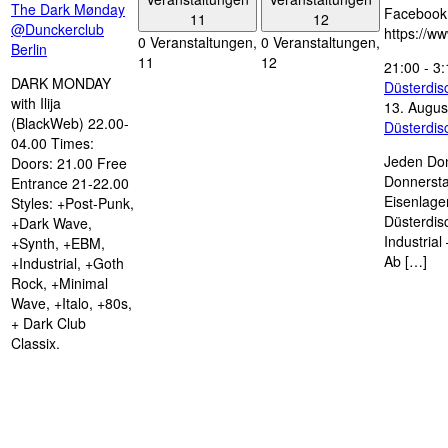
The Dark Mønday
Facebook
11
12
@Dunckerclub
https://w
0 Veranstaltungen,
0 Veranstaltungen,
Berlin
11
12
21:00
-
3:
DARK MONDAY
Düsterdi
with Ilija
13. Augus
(BlackWeb) 22.00-
Düsterdi
04.00 Times:
Jeden Don
Doors: 21.00 Free
Donnersta
Entrance 21-22.00
Eisenlage
Styles: +Post-Punk,
Düsterdis
+Dark Wave,
Industria
+Synth, +EBM,
Ab […]
+Industrial, +Goth
Rock, +Minimal
Wave, +Italo, +80s,
+ Dark Club
Classix.