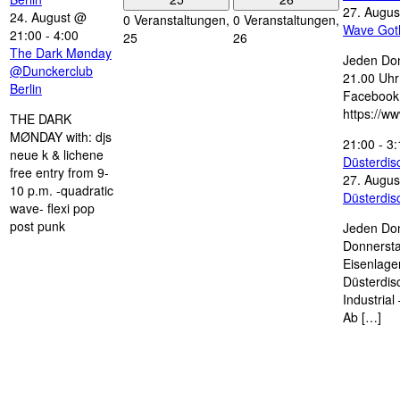
27. Augus
24. August @
0 Veranstaltungen,
0 Veranstaltungen,
Wave Got
21:00
-
4:00
25
26
The Dark Mønday
Jeden Don
@Dunckerclub
21.00 Uhr 
Berlin
Facebook
https://w
THE DARK
MØNDAY with: djs
21:00
-
3:
neue k & lichene
Düsterdi
free entry from 9-
27. Augus
10 p.m. -quadratic
Düsterdi
wave- flexi pop
post punk
Jeden Don
Donnersta
Eisenlage
Düsterdis
Industria
Ab […]