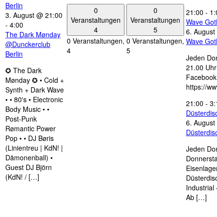
Berlin
0
0
21:00
-
1:
3. August @ 21:00
Veranstaltungen
Veranstaltungen
Wave Got
-
4:00
4
5
6. August
The Dark Mønday
0 Veranstaltungen,
0 Veranstaltungen,
Wave Got
@Dunckerclub
4
5
Berlin
Jeden Don
21.00 Uhr 
✪ The Dark
Facebook
Mønday ✪ • Cold +
https://w
Synth + Dark Wave
• • 80's • Electronic
21:00
-
3:
Body Music • •
Düsterdi
Post-Punk
6. August
Rømantic Power
Düsterdi
Pop • • DJ Børis
(Linientreu | KdN! |
Jeden Don
Dämonenball) •
Donnersta
Guest DJ Björn
Eisenlage
(KdN! / […]
Düsterdis
Industria
Ab […]