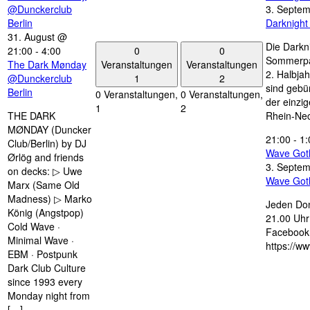
@Dunckerclub
3. Septe
Berlin
Darknigh
31. August @
Die Darkn
0
0
21:00
-
4:00
Sommerpau
Veranstaltungen
Veranstaltungen
The Dark Mønday
2. Halbjah
1
2
@Dunckerclub
sind gebün
Berlin
0 Veranstaltungen,
0 Veranstaltungen,
der einzi
1
2
THE DARK
Rhein-Nec
MØNDAY (Duncker
21:00
-
1:
Club/Berlin) by DJ
Wave Got
Ørlög and friends
3. Septe
on decks: ▷ Uwe
Wave Got
Marx (Same Old
Madness) ▷ Marko
Jeden Don
König (Angstpop)
21.00 Uhr 
Cold Wave ·
Facebook 
Minimal Wave ·
https://w
EBM · Postpunk
Dark Club Culture
since 1993 every
Monday night from
[…]