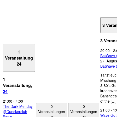
3 Vera
3 Veran
20:00
-
2:
1
BatWave 
Veranstaltung
27. Augus
24
BatWave 
Tanzt euc
1
Mischung 
Veranstaltung,
& 80’s Go
kredenzen
24
Banshees,
21:00
-
4:00
of the […]
0
0
The Dark Mønday
21:00
-
1:
Veranstaltungen
Veranstaltungen
@Dunckerclub
Wave Got
25
26
Berlin