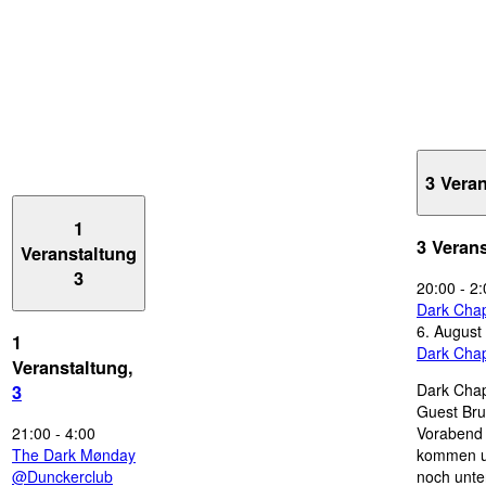
3 Vera
1
3 Veran
Veranstaltung
3
20:00
-
2:
Dark Chap
6. August
1
Dark Chap
Veranstaltung,
Dark Chap
3
Guest Bru
21:00
-
4:00
Vorabend 
The Dark Mønday
kommen u
@Dunckerclub
noch unte