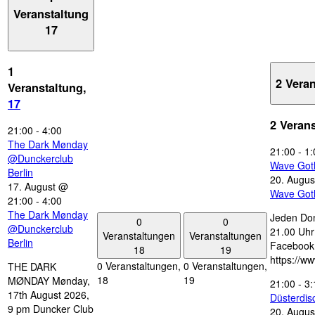
Veranstaltung
17
1
2 Vera
Veranstaltung,
17
2 Veran
21:00
-
4:00
The Dark Mønday
21:00
-
1:
@Dunckerclub
Wave Got
Berlin
20. Augus
17. August @
Wave Got
21:00
-
4:00
The Dark Mønday
Jeden Don
0
0
@Dunckerclub
21.00 Uhr 
Veranstaltungen
Veranstaltungen
Berlin
Facebook
18
19
https://w
0 Veranstaltungen,
0 Veranstaltungen,
THE DARK
18
19
MØNDAY Mønday,
21:00
-
3:
17th August 2026,
Düsterdi
9 pm Duncker Club
20. Augus